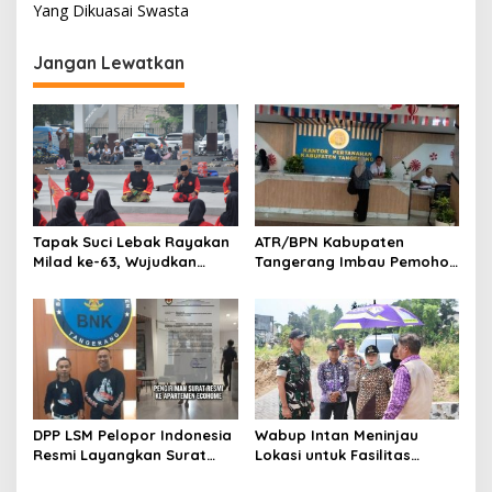
Yang Dikuasai Swasta
i
g
Jangan Lewatkan
a
s
i
p
o
s
Tapak Suci Lebak Rayakan
ATR/BPN Kabupaten
Milad ke-63, Wujudkan
Tangerang Imbau Pemohon
Pendekar Berkarakter
Aktif Pantau dan Laporkan
Menuju Kancah Dunia
Berkas Mandek
DPP LSM Pelopor Indonesia
Wabup Intan Meninjau
Resmi Layangkan Surat
Lokasi untuk Fasilitas
Klarifikasi untuk
Pengelolaan Sampah di