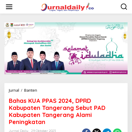
L
e
w
a
t
i
k
e
k
o
n
t
e
n
Jurnal
/
Banten
B
a
Bahas KUA PPAS 2024, DPRD
h
a
Kabupaten Tangerang Sebut PAD
s
Kabupaten Tangerang Alami
K
Peningkatan
U
A
Jurnal Daily
29 Oktober 2023