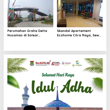
Management Ecohome dan
Tigaraksa
BNK
Perumahan Graha Delta
Skandal Apartement
Nusamas di Solear
Ecohome Citra Raya, Sewa
Melanggar Aturan, Diduga
Per Jam dan Peran
Belum Memiliki PSU
Pegawai Staf BNK