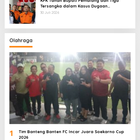
KPK Tahan Bupati Pemalang dan Tiga
Tersangka dalam Kasus Dugaan
Pemerasan
30 Juli 2026
Olahraga
1
Tim Banteng Banten FC Incar Juara Soekarno Cup
2026