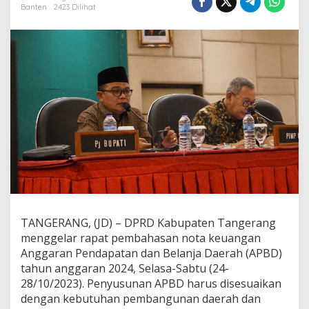
P
Banten
2423 Dilihat
P
A
S
2
0
2
4
,
D
P
R
D
K
a
b
u
p
TANGERANG, (JD) – DPRD Kabupaten Tangerang
a
menggelar rapat pembahasan nota keuangan
t
e
Anggaran Pendapatan dan Belanja Daerah (APBD)
n
tahun anggaran 2024, Selasa-Sabtu (24-
T
28/10/2023). Penyusunan APBD harus disesuaikan
a
dengan kebutuhan pembangunan daerah dan
n