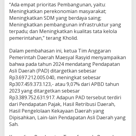
n
“Ada empat prioritas Pembangunan, yaitu:
g
Meningkatkan perekonomian masyarakat;
e
Meningkatkan SDM yang berdaya saing;
r
a
Meningkatkan pembangunan infrastruktur yang
n
terpadu; dan Meningkatkan kualitas tata kelola
g
pemerintahan,” terang Kholid.
A
l
Dalam pembahasan ini, ketua Tim Anggaran
a
m
Pemerintah Daerah Maesyal Rasyid menyampaikan
i
bahwa pada tahun 2024 mendatang Pendapatan
P
Asli Daerah (PAD) ditargetkan sebesar
e
Rp3.697.212.005.040, meningkat sebesar
n
Rp307.459.373.123,- atau 9,07% dari APBD tahun
i
n
2023 yang ditargetkan sebesar
g
Rp3.389.752.631.917. Adapun PAD tersebut terdiri
k
dari Pendapatan Pajak, Hasil Retribusi Daerah,
a
Hasil Pengelolaan Kekayaan Daerah yang
t
a
Dipisahkan, Lain-lain Pendapatan Asli Daerah yang
n
Sah.