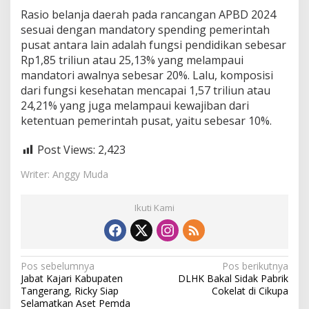
Rasio belanja daerah pada rancangan APBD 2024
sesuai dengan mandatory spending pemerintah
pusat antara lain adalah fungsi pendidikan sebesar
Rp1,85 triliun atau 25,13% yang melampaui
mandatori awalnya sebesar 20%. Lalu, komposisi
dari fungsi kesehatan mencapai 1,57 triliun atau
24,21% yang juga melampaui kewajiban dari
ketentuan pemerintah pusat, yaitu sebesar 10%.
Post Views:
2,423
Writer: Anggy Muda
Ikuti Kami
N
Pos sebelumnya
Pos berikutnya
Jabat Kajari Kabupaten
DLHK Bakal Sidak Pabrik
a
Tangerang, Ricky Siap
Cokelat di Cikupa
v
Selamatkan Aset Pemda