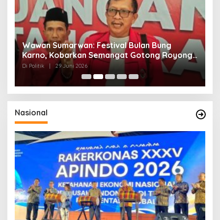
n
Wawan Sumarwan: Festival Bulan Bung
D
ga
Karno, Kobarkan Semangat Gotong Royong
H
dan Kepedulian Sosial
F
Di Politik
|
29 Juni 2026
Di 
Nasional