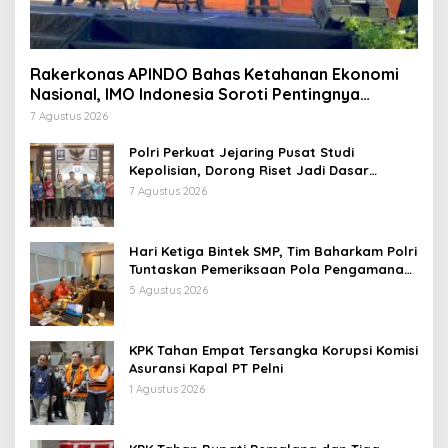
Rakerkonas APINDO Bahas Ketahanan Ekonomi
Nasional, IMO Indonesia Soroti Pentingnya
Kolaborasi Lintas Sektor
7 Agustus 2026
Polri Perkuat Jejaring Pusat Studi
Kepolisian, Dorong Riset Jadi Dasar
Kebijakan dan Inovasi
7 Agustus 2026
Hari Ketiga Bintek SMP, Tim Baharkam Polri
Tuntaskan Pemeriksaan Pola Pengamanan
Pertamina Patra Niaga Jabar
5 Agustus 2026
KPK Tahan Empat Tersangka Korupsi Komisi
Asuransi Kapal PT Pelni
1 Agustus 2026