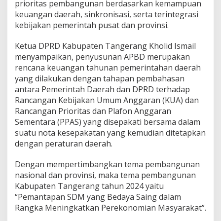
g
prioritas pembangunan berdasarkan kemampuan
e
keuangan daerah, sinkronisasi, serta terintegrasi
r
kebijakan pemerintah pusat dan provinsi.
a
n
Ketua DPRD Kabupaten Tangerang Kholid Ismail
g
S
menyampaikan, penyusunan APBD merupakan
e
rencana keuangan tahunan pemerintahan daerah
b
yang dilakukan dengan tahapan pembahasan
u
antara Pemerintah Daerah dan DPRD terhadap
t
Rancangan Kebijakan Umum Anggaran (KUA) dan
P
A
Rancangan Prioritas dan Plafon Anggaran
D
Sementara (PPAS) yang disepakati bersama dalam
K
suatu nota kesepakatan yang kemudian ditetapkan
a
dengan peraturan daerah.
b
u
p
Dengan mempertimbangkan tema pembangunan
a
nasional dan provinsi, maka tema pembangunan
t
Kabupaten Tangerang tahun 2024 yaitu
e
“Pemantapan SDM yang Bedaya Saing dalam
n
T
Rangka Meningkatkan Perekonomian Masyarakat”.
a