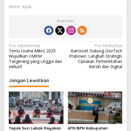
Writer: Ayub
Ikuti Kami
N
Pos sebelumnya
Pos berikutnya
Temu Usaha Mikro 2025:
Bamsoet Dukung GovTech
a
Wujudkan UMKM
Prabowo: Langkah Strategis
v
Tangerang yang Unggul dan
Ciptakan Pemerintahan
Inklusif
Bersih dan Digital
i
g
Jangan Lewatkan
a
s
i
p
o
s
Tapak Suci Lebak Rayakan
ATR/BPN Kabupaten