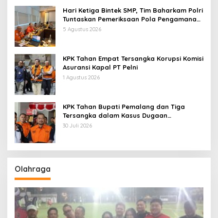
Hari Ketiga Bintek SMP, Tim Baharkam Polri
Tuntaskan Pemeriksaan Pola Pengamanan
Pertamina Patra Niaga Jabar
5 Agustus 2026
KPK Tahan Empat Tersangka Korupsi Komisi
Asuransi Kapal PT Pelni
1 Agustus 2026
KPK Tahan Bupati Pemalang dan Tiga
Tersangka dalam Kasus Dugaan
Pemerasan
30 Juli 2026
Olahraga