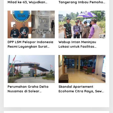
Milad ke-63, Wujudkan
Tangerang Imbau Pemohon
Pendekar Berkarakter
Aktif Pantau dan Laporkan
Menuju Kancah Dunia
Berkas Mandek
DPP LSM Pelopor Indonesia
Wabup Intan Meninjau
Resmi Layangkan Surat
Lokasi untuk Fasilitas
Klarifikasi untuk
Pengelolaan Sampah di
Management Ecohome dan
Tigaraksa
BNK
Perumahan Graha Delta
Skandal Apartement
Nusamas di Solear
Ecohome Citra Raya, Sewa
Melanggar Aturan, Diduga
Per Jam dan Peran
Belum Memiliki PSU
Pegawai Staf BNK