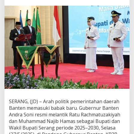
a
n
B
u
p
a
t
i
S
e
r
a
n
g
:
K
o
n
s
SERANG, (JD) – Arah politik pemerintahan daerah
o
Banten memasuki babak baru. Gubernur Banten
l
i
Andra Soni resmi melantik Ratu Rachmatuzakiyah
d
dan Muhammad Najib Hamas sebagai Bupati dan
a
Wakil Bupati Serang periode 2025–2030, Selasa
s