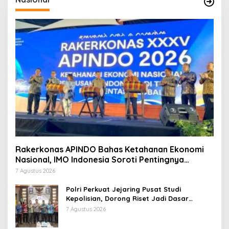
Rakerkonas APINDO Bahas Ketahanan Ekonomi
Nasional, IMO Indonesia Soroti Pentingnya
Kolaborasi Lintas Sektor
7 Agustus 2026
Polri Perkuat Jejaring Pusat Studi
Kepolisian, Dorong Riset Jadi Dasar
Kebijakan dan Inovasi
7 Agustus 2026