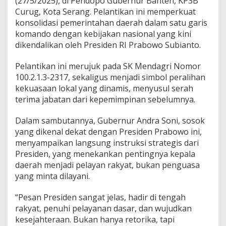
(27/5/2025), di Pendopo Gubernur Banten, KP3B
i
Curug, Kota Serang. Pelantikan ini memperkuat
P
o
konsolidasi pemerintahan daerah dalam satu garis
l
komando dengan kebijakan nasional yang kini
i
dikendalikan oleh Presiden RI Prabowo Subianto.
t
i
Pelantikan ini merujuk pada SK Mendagri Nomor
k
P
100.2.1.3-2317, sekaligus menjadi simbol peralihan
u
kekuasaan lokal yang dinamis, menyusul serah
s
terima jabatan dari kepemimpinan sebelumnya.
a
t
Dalam sambutannya, Gubernur Andra Soni, sosok
-
D
yang dikenal dekat dengan Presiden Prabowo ini,
a
menyampaikan langsung instruksi strategis dari
e
Presiden, yang menekankan pentingnya kepala
r
daerah menjadi pelayan rakyat, bukan penguasa
a
h
yang minta dilayani.
d
a
“Pesan Presiden sangat jelas, hadir di tengah
l
rakyat, penuhi pelayanan dasar, dan wujudkan
a
kesejahteraan. Bukan hanya retorika, tapi
m