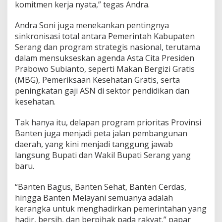
A
komitmen kerja nyata,” tegas Andra.
r
a
Andra Soni juga menekankan pentingnya
h
sinkronisasi total antara Pemerintah Kabupaten
B
Serang dan program strategis nasional, terutama
a
r
dalam mensukseskan agenda Asta Cita Presiden
u
Prabowo Subianto, seperti Makan Bergizi Gratis
P
(MBG), Pemeriksaan Kesehatan Gratis, serta
e
peningkatan gaji ASN di sektor pendidikan dan
m
kesehatan.
e
r
i
Tak hanya itu, delapan program prioritas Provinsi
n
Banten juga menjadi peta jalan pembangunan
t
daerah, yang kini menjadi tanggung jawab
a
langsung Bupati dan Wakil Bupati Serang yang
h
a
baru.
n
“Banten Bagus, Banten Sehat, Banten Cerdas,
hingga Banten Melayani semuanya adalah
kerangka untuk menghadirkan pemerintahan yang
hadir, bersih, dan berpihak pada rakyat,” papar