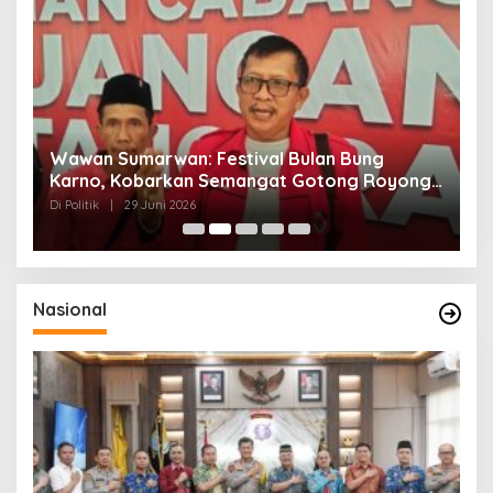
n
Wawan Sumarwan: Festival Bulan Bung
D
ga
Karno, Kobarkan Semangat Gotong Royong
H
dan Kepedulian Sosial
F
Di Politik
|
29 Juni 2026
Di 
Nasional