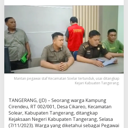
r
u
p
s
i
R
p
4
0
0
J
u
t
a
L
e
Mantan pegawai staf Kecamatan Soelar tertunduk, usai ditangkap
b
Kejari Kabuaten Tangerang.
i
h
,
TANGERANG, (JD) – Seorang warga Kampung
M
Cirendeu, RT 002/001, Desa Cikareo, Kecamatan
a
Solear, Kabupaten Tangerang, ditangkap
n
Kejaksaan Negeri Kabupaten Tangerang, Selasa
t
a
(7/11/2023). Warga yang diketahui sebagai Pegawai