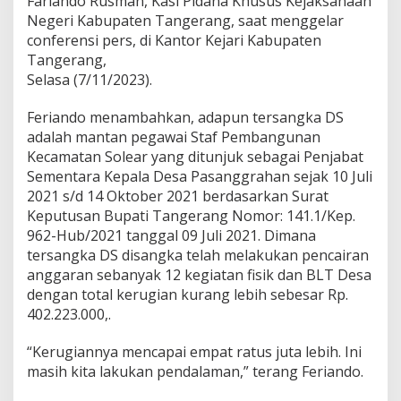
Fariando Rusman, Kasi Pidana Khusus Kejaksanaan
t
Negeri Kabupaten Tangerang, saat menggelar
a
n
conferensi pers, di Kantor Kejari Kabupaten
g
Tangerang,
k
Selasa (7/11/2023).
a
p
Feriando menambahkan, adapun tersangka DS
K
e
adalah mantan pegawai Staf Pembangunan
j
Kecamatan Solear yang ditunjuk sebagai Penjabat
a
Sementara Kepala Desa Pasanggrahan sejak 10 Juli
k
2021 s/d 14 Oktober 2021 berdasarkan Surat
s
Keputusan Bupati Tangerang Nomor: 141.1/Kep.
a
a
962-Hub/2021 tanggal 09 Juli 2021. Dimana
n
tersangka DS disangka telah melakukan pencairan
anggaran sebanyak 12 kegiatan fisik dan BLT Desa
dengan total kerugian kurang lebih sebesar Rp.
402.223.000,.
“Kerugiannya mencapai empat ratus juta lebih. Ini
masih kita lakukan pendalaman,” terang Feriando.