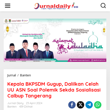
L
e
w
a
t
i
k
e
k
o
n
t
e
n
Jurnal
/
Banten
K
e
Kepala BKPSDM Gugup, Dalilkan Celah
p
a
UU ASN Soal Polemik Sekda Sosialisasi
l
Calbup Tangerang
a
B
Jurnal Daily
23 April 2024
K
Banten
439 Dilihat