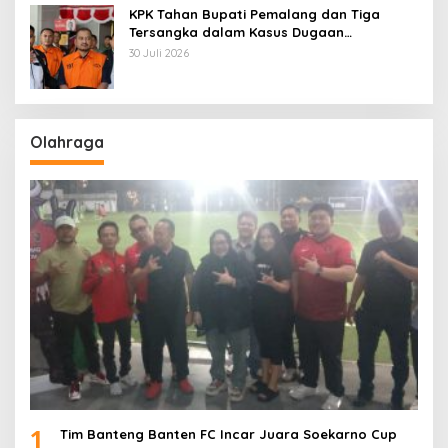
KPK Tahan Bupati Pemalang dan Tiga
Tersangka dalam Kasus Dugaan
Pemerasan
30 Juli 2026
Olahraga
1
Tim Banteng Banten FC Incar Juara Soekarno Cup