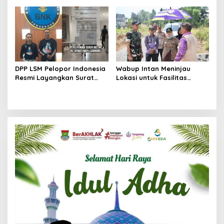
Menuju Kancah Dunia
Berkas Mandek
DPP LSM Pelopor Indonesia
Wabup Intan Meninjau
Resmi Layangkan Surat
Lokasi untuk Fasilitas
Klarifikasi untuk
Pengelolaan Sampah di
Management Ecohome dan
Tigaraksa
BNK