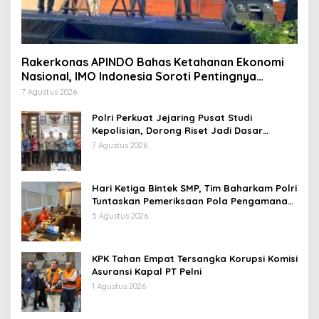
Rakerkonas APINDO Bahas Ketahanan Ekonomi
Nasional, IMO Indonesia Soroti Pentingnya
Kolaborasi Lintas Sektor
7 Agustus 2026
Polri Perkuat Jejaring Pusat Studi
Kepolisian, Dorong Riset Jadi Dasar
Kebijakan dan Inovasi
7 Agustus 2026
Hari Ketiga Bintek SMP, Tim Baharkam Polri
Tuntaskan Pemeriksaan Pola Pengamanan
Pertamina Patra Niaga Jabar
5 Agustus 2026
KPK Tahan Empat Tersangka Korupsi Komisi
Asuransi Kapal PT Pelni
1 Agustus 2026