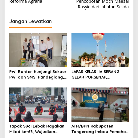
v
Reforma Agraria
Pencopotan Moch Maesal
Rasyid dari Jabatan Sekda
i
g
Jangan Lewatkan
a
s
i
p
o
s
PWI Banten Kunjungi Sekber
LAPAS KELAS IIA SERANG
PWI dan SMSI Pandeglang,
GELAR PORSENAP,
Momentum Percepat
WUJUDKAN SPORTIFITAS
Konferensi Organisasi
DAN KEBERSAMAAN
Tapak Suci Lebak Rayakan
ATR/BPN Kabupaten
Milad ke-63, Wujudkan
Tangerang Imbau Pemohon
Pendekar Berkarakter
Aktif Pantau dan Laporkan