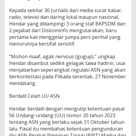
Kepada sekitar 30 Jurnalis dari media surat kabar,
radio, televisi dan daring lokal maupun nasional,
Hendar yang didampingi 3 orang staf BKPSDM dan
2 pejabat dari Diskominfo mengutarakan, baru
pertama kali menggelar jumpa pers perihal yang
menurutnya bersifat sensitif.
“Mohon maaf, agak nervous (gugup),” ungkap
Hendar disambut sedikit gelagak tawa hadirin, usai
menjabarkan seperangkat regulasi ASN yang akan
berkontestasi pada Pilkada serentak, 27 November
mendatang.
Berdalil Celah UU ASN
Hendar berdalil dengan mengutip ketentuan pasal
56 Undang-undang (UU) nomor 20 tahun 2023
tentang ASN yang berlaku sejak 31 Oktober tahun
lalu. Pasal itu membahas ketentuan pengunduran
diri ASN Pejabat Pimpinan Tinggi (PJPT) Madya dan