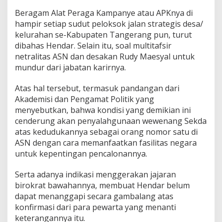
i
s
Beragam Alat Peraga Kampanye atau APKnya di
a
hampir setiap sudut peloksok jalan strategis desa/
s
kelurahan se-Kabupaten Tangerang pun, turut
i
dibahas Hendar. Selain itu, soal multitafsir
C
netralitas ASN dan desakan Rudy Maesyal untuk
a
l
mundur dari jabatan karirnya.
b
u
Atas hal tersebut, termasuk pandangan dari
p
Akademisi dan Pengamat Politik yang
T
menyebutkan, bahwa kondisi yang demikian ini
a
n
cenderung akan penyalahgunaan wewenang Sekda
g
atas kedudukannya sebagai orang nomor satu di
e
ASN dengan cara memanfaatkan fasilitas negara
r
untuk kepentingan pencalonannya.
a
n
g
Serta adanya indikasi menggerakan jajaran
birokrat bawahannya, membuat Hendar belum
dapat menanggapi secara gambalang atas
konfirmasi dari para pewarta yang menanti
keterangannya itu.