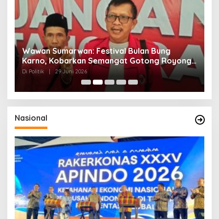
n
Wawan Sumarwan: Festival Bulan Bung
D
ga
Karno, Kobarkan Semangat Gotong Royong
H
dan Kepedulian Sosial
F
Di Politik
|
29 Juni 2026
Di 
Nasional