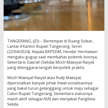
A
S
N
S
o
a
l
P
o
l
TANGERANG, (JD) – Bertempat di Ruang Solear,
e
Lantai 4 Kantor Bupati Tangerang, Senin
m
(22/04/2024), Kepala BKPSDM, Hendar Hermawan
i
mengaku gugup saat membahas polemik bosnya,
k
S
Sekertaris Daerah (Sekda) Moch Maesyal Rasyid
e
yang ditenggarai tengah berpolitik praktis.
k
d
Moch Maesyal Rasyid atau Rudy Maesyal,
a
dipersoalkan banyak pihak ihwal sosialisasinya
S
o
yang bakal turun gelanggang untuk maju sebagai
s
Calon Bupati Tangerang. Sementara statusnya
i
masih aktif sebagai ASN dan menjabat Panglima-
a
Sekda.
l