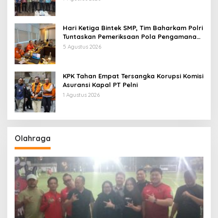
Hari Ketiga Bintek SMP, Tim Baharkam Polri
Tuntaskan Pemeriksaan Pola Pengamanan
Pertamina Patra Niaga Jabar
5 Agustus 2026
KPK Tahan Empat Tersangka Korupsi Komisi
Asuransi Kapal PT Pelni
1 Agustus 2026
Olahraga