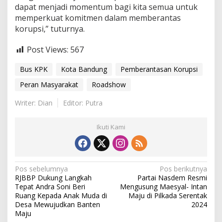
dapat menjadi momentum bagi kita semua untuk
memperkuat komitmen dalam memberantas
korupsi,” tuturnya.
Post Views:
567
Bus KPK
Kota Bandung
Pemberantasan Korupsi
Peran Masyarakat
Roadshow
Writer: Dian
Editor: Putra
Ikuti Kami
N
Pos sebelumnya
Pos berikutnya
RJBBP Dukung Langkah
Partai Nasdem Resmi
a
Tepat Andra Soni Beri
Mengusung Maesyal- Intan
v
Ruang Kepada Anak Muda di
Maju di Pilkada Serentak
Desa Mewujudkan Banten
2024
i
Maju