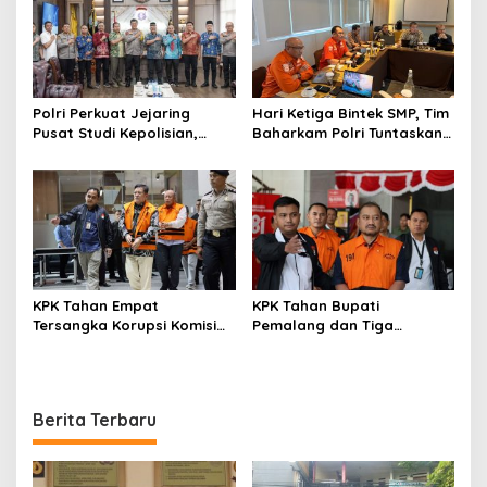
Polri Perkuat Jejaring
Hari Ketiga Bintek SMP, Tim
Pusat Studi Kepolisian,
Baharkam Polri Tuntaskan
Dorong Riset Jadi Dasar
Pemeriksaan Pola
Kebijakan dan Inovasi
Pengamanan Pertamina
Patra Niaga Jabar
KPK Tahan Empat
KPK Tahan Bupati
Tersangka Korupsi Komisi
Pemalang dan Tiga
Asuransi Kapal PT Pelni
Tersangka dalam Kasus
Dugaan Pemerasan
Berita Terbaru