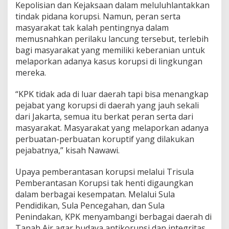
d
Kepolisian dan Kejaksaan dalam meluluhlantakkan
a
tindak pidana korupsi. Namun, peran serta
l
masyarakat tak kalah pentingnya dalam
a
memusnahkan perilaku lancung tersebut, terlebih
m
P
bagi masyarakat yang memiliki keberanian untuk
e
melaporkan adanya kasus korupsi di lingkungan
m
mereka.
b
e
“KPK tidak ada di luar daerah tapi bisa menangkap
r
a
pejabat yang korupsi di daerah yang jauh sekali
n
dari Jakarta, semua itu berkat peran serta dari
t
masyarakat. Masyarakat yang melaporkan adanya
a
perbuatan-perbuatan koruptif yang dilakukan
s
pejabatnya,” kisah Nawawi.
a
n
K
Upaya pemberantasan korupsi melalui Trisula
o
Pemberantasan Korupsi tak henti digaungkan
r
dalam berbagai kesempatan. Melalui Sula
u
Pendidikan, Sula Pencegahan, dan Sula
p
s
Penindakan, KPK menyambangi berbagai daerah di
i
Tanah Air agar budaya antikorupsi dan integritas