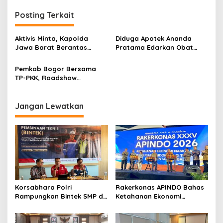
g
Posting Terkait
a
s
Aktivis Minta, Kapolda
Diduga Apotek Ananda
i
Jawa Barat Berantas
Pratama Edarkan Obat
p
Peredaran Obat Keras
Keras Daftar G Tanpa
Daftar G di Bandung
Resep Dokter
Pemkab Bogor Bersama
o
TP-PKK, Roadshow
s
Promosikan Budaya
Membaca itu Sehat,
Menulis itu Hebat
Jangan Lewatkan
Korsabhara Polri
Rakerkonas APINDO Bahas
Rampungkan Bintek SMP di
Ketahanan Ekonomi
Pertamina Jabar, Nilai
Nasional, IMO Indonesia
Pengamanan Capai 88,44
Soroti Pentingnya
Persen
Kolaborasi Lintas Sektor