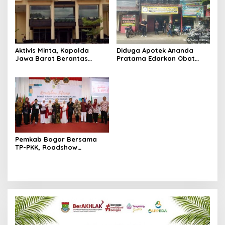
Aktivis Minta, Kapolda
Diduga Apotek Ananda
Jawa Barat Berantas
Pratama Edarkan Obat
Peredaran Obat Keras
Keras Daftar G Tanpa
Daftar G di Bandung
Resep Dokter
Pemkab Bogor Bersama
TP-PKK, Roadshow
Promosikan Budaya
Membaca itu Sehat,
Menulis itu Hebat