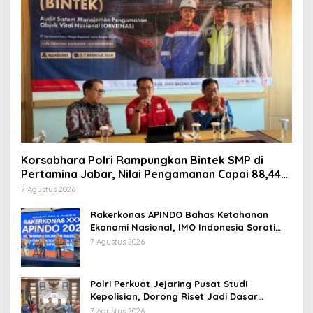
Korsabhara Polri Rampungkan Bintek SMP di
Pertamina Jabar, Nilai Pengamanan Capai 88,44
Persen
7 Agustus 2026
Rakerkonas APINDO Bahas Ketahanan
Ekonomi Nasional, IMO Indonesia Soroti
Pentingnya Kolaborasi Lintas Sektor
7 Agustus 2026
Polri Perkuat Jejaring Pusat Studi
Kepolisian, Dorong Riset Jadi Dasar
Kebijakan dan Inovasi
7 Agustus 2026