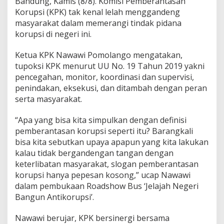
Bandung, Kamis (8/8). Komisi Pemberantasan
a
t
Korupsi (KPK) tak kenal lelah menggandeng
k
masyarakat dalam memerangi tindak pidana
a
korupsi di negeri ini.
n
P
Ketua KPK Nawawi Pomolango mengatakan,
e
r
tupoksi KPK menurut UU No. 19 Tahun 2019 yakni
a
pencegahan, monitor, koordinasi dan supervisi,
n
penindakan, eksekusi, dan ditambah dengan peran
S
serta masyarakat.
e
r
t
“Apa yang bisa kita simpulkan dengan definisi
a
pemberantasan korupsi seperti itu? Barangkali
M
bisa kita sebutkan upaya apapun yang kita lakukan
a
kalau tidak bergandengan tangan dengan
s
keterlibatan masyarakat, slogan pemberantasan
y
a
korupsi hanya pepesan kosong,” ucap Nawawi
r
dalam pembukaan Roadshow Bus ‘Jelajah Negeri
a
Bangun Antikorupsi’.
k
a
Nawawi berujar, KPK bersinergi bersama
t