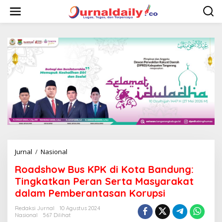
L
e
w
a
t
i
k
e
k
o
n
t
e
n
Jurnal
/
Nasional
R
o
Roadshow Bus KPK di Kota Bandung:
a
d
Tingkatkan Peran Serta Masyarakat
s
dalam Pemberantasan Korupsi
h
o
Redaksi Jurnal
10 Agustus 2024
w
Nasional
567 Dilihat