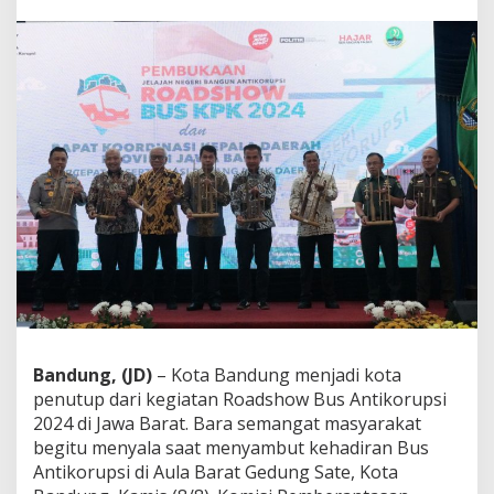
B
u
s
K
P
K
d
i
K
o
t
a
B
a
n
d
u
n
g
Bandung, (JD)
– Kota Bandung menjadi kota
:
penutup dari kegiatan Roadshow Bus Antikorupsi
T
i
2024 di Jawa Barat. Bara semangat masyarakat
n
begitu menyala saat menyambut kehadiran Bus
g
Antikorupsi di Aula Barat Gedung Sate, Kota
k