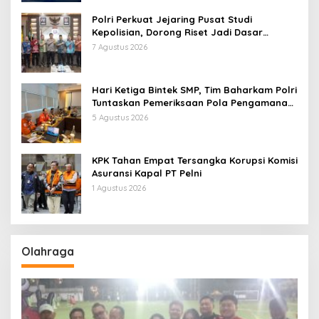
Polri Perkuat Jejaring Pusat Studi
Kepolisian, Dorong Riset Jadi Dasar
Kebijakan dan Inovasi
7 Agustus 2026
Hari Ketiga Bintek SMP, Tim Baharkam Polri
Tuntaskan Pemeriksaan Pola Pengamanan
Pertamina Patra Niaga Jabar
5 Agustus 2026
KPK Tahan Empat Tersangka Korupsi Komisi
Asuransi Kapal PT Pelni
1 Agustus 2026
Olahraga