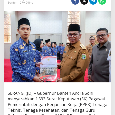
K
Banten
279 Dilihat
R
e
s
m
i
T
e
r
i
m
a
S
K
d
a
r
i
G
u
SERANG, (JD) – Gubernur Banten Andra Soni
b
e
menyerahkan 1.593 Surat Keputusan (SK) Pegawai
r
Pemerintah dengan Perjanjian Kerja (PPPK) Tenaga
n
Teknis, Tenaga Kesehatan, dan Tenaga Guru
u