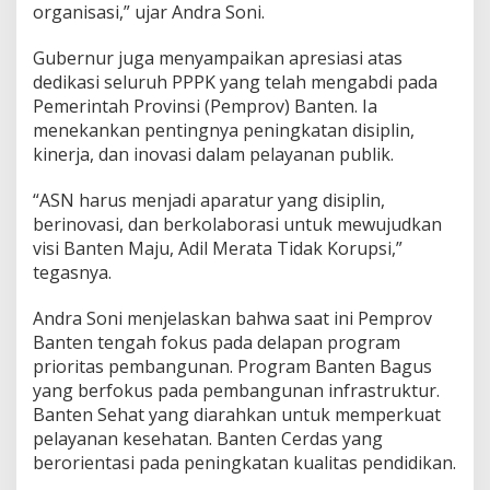
K
organisasi,” ujar Andra Soni.
e
d
Gubernur juga menyampaikan apresiasi atas
i
dedikasi seluruh PPPK yang telah mengabdi pada
s
Pemerintah Provinsi (Pemprov) Banten. Ia
i
p
menekankan pentingnya peningkatan disiplin,
l
kinerja, dan inovasi dalam pelayanan publik.
i
n
“ASN harus menjadi aparatur yang disiplin,
a
berinovasi, dan berkolaborasi untuk mewujudkan
n
J
visi Banten Maju, Adil Merata Tidak Korupsi,”
a
tegasnya.
l
a
Andra Soni menjelaskan bahwa saat ini Pemprov
n
Banten tengah fokus pada delapan program
k
a
prioritas pembangunan. Program Banten Bagus
n
yang berfokus pada pembangunan infrastruktur.
P
Banten Sehat yang diarahkan untuk memperkuat
r
pelayanan kesehatan. Banten Cerdas yang
o
g
berorientasi pada peningkatan kualitas pendidikan.
r