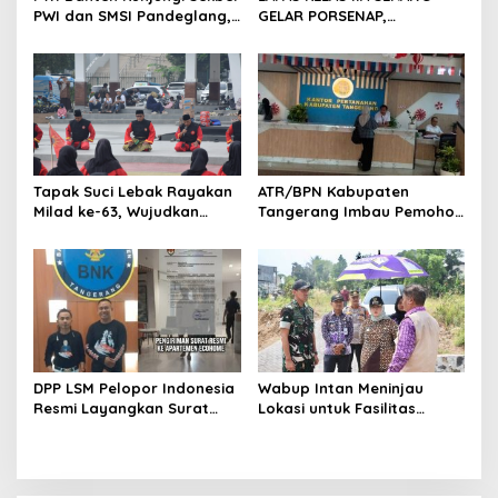
s
PWI dan SMSI Pandeglang,
GELAR PORSENAP,
Momentum Percepat
WUJUDKAN SPORTIFITAS
Konferensi Organisasi
DAN KEBERSAMAAN
Tapak Suci Lebak Rayakan
ATR/BPN Kabupaten
Milad ke-63, Wujudkan
Tangerang Imbau Pemohon
Pendekar Berkarakter
Aktif Pantau dan Laporkan
Menuju Kancah Dunia
Berkas Mandek
DPP LSM Pelopor Indonesia
Wabup Intan Meninjau
Resmi Layangkan Surat
Lokasi untuk Fasilitas
Klarifikasi untuk
Pengelolaan Sampah di
Management Ecohome dan
Tigaraksa
BNK