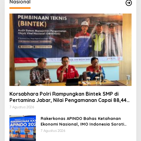
Nasional
Korsabhara Polri Rampungkan Bintek SMP di
Pertamina Jabar, Nilai Pengamanan Capai 88,44
Persen
7 Agustus 2026
Rakerkonas APINDO Bahas Ketahanan
Ekonomi Nasional, IMO Indonesia Soroti
Pentingnya Kolaborasi Lintas Sektor
7 Agustus 2026