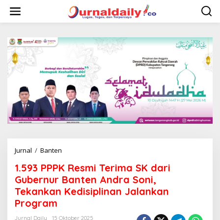
L
e
w
a
t
i
k
e
k
o
n
t
e
n
Jurnal
/
Banten
1
.
1.593 PPPK Resmi Terima SK dari
5
9
Gubernur Banten Andra Soni,
3
Tekankan Kedisiplinan Jalankan
P
Program
P
P
Jurnal Daily
15 Oktober 2025