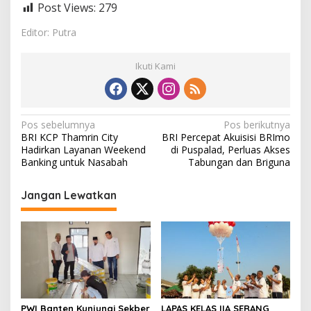
Post Views:
279
Editor: Putra
Ikuti Kami
N
Pos sebelumnya
Pos berikutnya
BRI KCP Thamrin City
BRI Percepat Akuisisi BRImo
a
Hadirkan Layanan Weekend
di Puspalad, Perluas Akses
v
Banking untuk Nasabah
Tabungan dan Briguna
i
Jangan Lewatkan
g
a
s
i
p
o
PWI Banten Kunjungi Sekber
LAPAS KELAS IIA SERANG