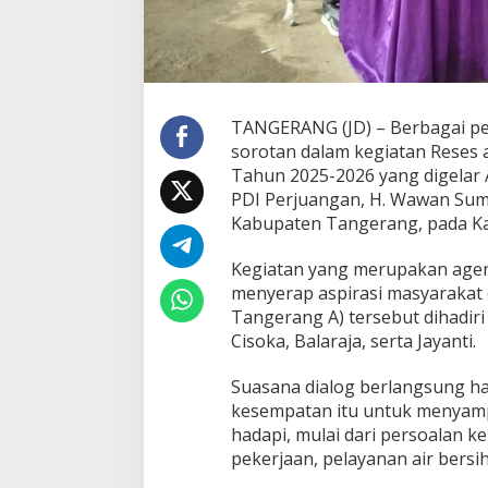
a
n
S
a
m
p
TANGERANG (JD) – Berbagai pe
a
sorotan dalam kegiatan Reses 
h
,
Tahun 2025-2026 yang digelar A
P
PDI Perjuangan, H. Wawan Suma
e
Kabupaten Tangerang, pada Kam
n
g
Kegiatan yang merupakan agen
a
n
menyerap aspirasi masyarakat 
g
Tangerang A) tersebut dihadir
g
Cisoka, Balaraja, serta Jayanti.
u
r
Suasana dialog berlangsung 
a
n
kesempatan itu untuk menyamp
h
hadapi, mulai dari persoalan k
i
pekerjaan, pelayanan air bersi
n
g