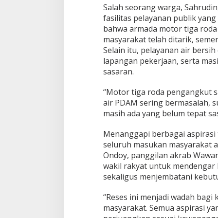
Salah seorang warga, Sahrudi
g
a
fasilitas pelayanan publik yan
B
bahwa armada motor tiga rod
a
masyarakat telah ditarik, semen
n
Selain itu, pelayanan air bers
s
o
lapangan pekerjaan, serta masi
s
sasaran.
M
e
“Motor tiga roda pengangkut s
n
air PDAM sering bermasalah, s
g
e
masih ada yang belum tepat sa
m
u
Menanggapi berbagai aspiras
k
seluruh masukan masyarakat a
a
Ondoy, panggilan akrab Wawa
wakil rakyat untuk mendengar l
sekaligus menjembatani kebut
“Reses ini menjadi wadah bagi
masyarakat. Semua aspirasi yan