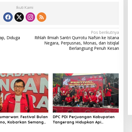
Ikuti Kami
Pos berikutnya
ap, Diduga
Rihlah Ilmiah Santri Qurrotu Nafsin ke Istana
Negara, Perpusnas, Monas, dan Istiqlal
Berlangsung Penuh Kesan
marwan: Festival Bulan
DPC PDI Perjuangan Kabupaten
rno, Kobarkan Semangat
Tangerang Hidupkan Api
Royong dan Kepedulian
Perjuangan Bung Karno Lewat