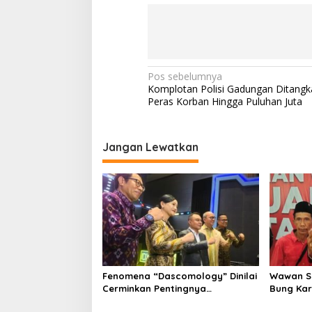
N
Pos sebelumnya
Komplotan Polisi Gadungan Ditangk
a
Peras Korban Hingga Puluhan Juta
v
i
Jangan Lewatkan
g
a
s
i
p
o
s
Fenomena “Dascomology” Dinilai
Wawan Su
Cerminkan Pentingnya
Bung Ka
Komunikasi Politik dalam
Gotong 