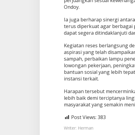
perjuangkan sesuai kewenangan
Ondoy.
Ia juga berharap sinergi anta
terus diperkuat agar berbagai
dapat segera ditindaklanjuti d
Kegiatan reses berlangsung de
aspirasi yang telah disampaik
sampah, perbaikan lampu pen
lowongan pekerjaan, peningkat
bantuan sosial yang lebih tepa
instansi terkait.
Harapan tersebut mencerminka
lebih baik demi terciptanya li
masyarakat yang semakin meni
Post Views:
383
Writer: Herman