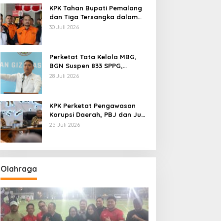
KPK Tahan Bupati Pemalang
dan Tiga Tersangka dalam
Kasus Dugaan Pemerasan
30 Juli 2026
Perketat Tata Kelola MBG,
BGN Suspen 833 SPPG,
Ratusan Di Antaranya
28 Juli 2026
Permanen
KPK Perketat Pengawasan
Korupsi Daerah, PBJ dan Jual
Beli Jabatan Jadi Target
25 Juli 2026
Utama
Olahraga