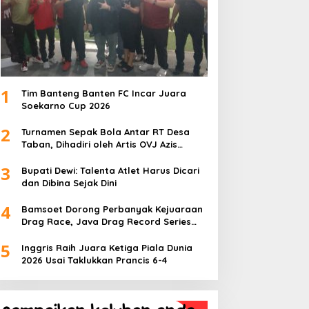
1
Tim Banteng Banten FC Incar Juara
Soekarno Cup 2026
2
Turnamen Sepak Bola Antar RT Desa
Taban, Dihadiri oleh Artis OVJ Azis
Gagap, RT 001 Raih Kemenangan
3
Bupati Dewi: Talenta Atlet Harus Dicari
dan Dibina Sejak Dini
4
Bamsoet Dorong Perbanyak Kejuaraan
Drag Race, Java Drag Record Series
2026 Jadi Ajang Pembinaan Talenta
5
Muda
Inggris Raih Juara Ketiga Piala Dunia
2026 Usai Taklukkan Prancis 6-4