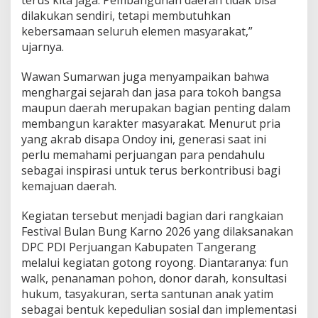
terus kita jaga. Pembangunan daerah tidak bisa
g
dilakukan sendiri, tetapi membutuhkan
R
o
kebersamaan seluruh elemen masyarakat,”
y
ujarnya.
o
n
Wawan Sumarwan juga menyampaikan bahwa
g
menghargai sejarah dan jasa para tokoh bangsa
d
a
maupun daerah merupakan bagian penting dalam
n
membangun karakter masyarakat. Menurut pria
K
yang akrab disapa Ondoy ini, generasi saat ini
e
perlu memahami perjuangan para pendahulu
p
sebagai inspirasi untuk terus berkontribusi bagi
e
d
kemajuan daerah.
u
l
Kegiatan tersebut menjadi bagian dari rangkaian
i
Festival Bulan Bung Karno 2026 yang dilaksanakan
a
DPC PDI Perjuangan Kabupaten Tangerang
n
S
melalui kegiatan gotong royong. Diantaranya: fun
o
walk, penanaman pohon, donor darah, konsultasi
s
hukum, tasyakuran, serta santunan anak yatim
i
sebagai bentuk kepedulian sosial dan implementasi
a