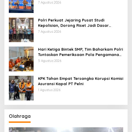
Pentingnya Kolaborasi Lintas Sektor
7 Agustus 2026
Polri Perkuat Jejaring Pusat Studi
Kepolisian, Dorong Riset Jadi Dasar
Kebijakan dan Inovasi
7 Agustus 2026
Hari Ketiga Bintek SMP, Tim Baharkam Polri
Tuntaskan Pemeriksaan Pola Pengamanan
Pertamina Patra Niaga Jabar
5 Agustus 2026
KPK Tahan Empat Tersangka Korupsi Komisi
Asuransi Kapal PT Pelni
1 Agustus 2026
Olahraga