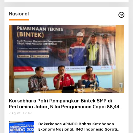
Nasional
Korsabhara Polri Rampungkan Bintek SMP di
Pertamina Jabar, Nilai Pengamanan Capai 88,44
Persen
7 Agustus 2026
Rakerkonas APINDO Bahas Ketahanan
Ekonomi Nasional, IMO Indonesia Soroti