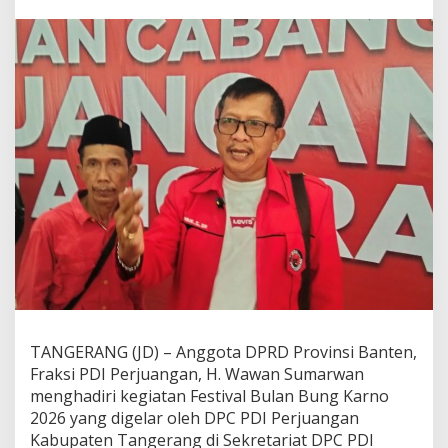
a
r
w
a
n
:
F
e
s
t
i
v
a
l
B
u
l
a
n
B
TANGERANG (JD) – Anggota DPRD Provinsi Banten,
u
Fraksi PDI Perjuangan, H. Wawan Sumarwan
n
menghadiri kegiatan Festival Bulan Bung Karno
g
K
2026 yang digelar oleh DPC PDI Perjuangan
a
Kabupaten Tangerang di Sekretariat DPC PDI