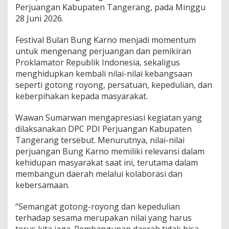
r
Perjuangan Kabupaten Tangerang, pada Minggu
n
28 Juni 2026.
o
,
K
Festival Bulan Bung Karno menjadi momentum
o
untuk mengenang perjuangan dan pemikiran
b
Proklamator Republik Indonesia, sekaligus
a
menghidupkan kembali nilai-nilai kebangsaan
r
seperti gotong royong, persatuan, kepedulian, dan
k
a
keberpihakan kepada masyarakat.
n
S
Wawan Sumarwan mengapresiasi kegiatan yang
e
dilaksanakan DPC PDI Perjuangan Kabupaten
m
Tangerang tersebut. Menurutnya, nilai-nilai
a
n
perjuangan Bung Karno memiliki relevansi dalam
g
kehidupan masyarakat saat ini, terutama dalam
a
membangun daerah melalui kolaborasi dan
t
kebersamaan.
G
o
t
“Semangat gotong-royong dan kepedulian
o
terhadap sesama merupakan nilai yang harus
n