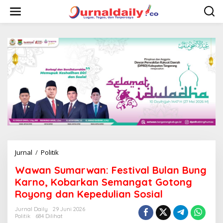
L
e
w
a
t
i
k
e
k
o
n
t
e
n
Jurnal
/
Politik
W
a
Wawan Sumarwan: Festival Bulan Bung
w
a
Karno, Kobarkan Semangat Gotong
n
Royong dan Kepedulian Sosial
S
u
Jurnal Daily
29 Juni 2026
m
Politik
684 Dilihat