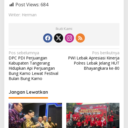
Post Views:
684
Writer: Herman
Ikuti Kami
N
Pos sebelumnya
Pos berikutnya
DPC PDI Perjuangan
PWI Lebak Apresiasi Kinerja
a
Kabupaten Tangerang
Polres Lebak Jelang HUT
v
Hidupkan Api Perjuangan
Bhayangkara ke-80
Bung Karno Lewat Festival
i
Bulan Bung Karno
g
Jangan Lewatkan
a
s
i
p
o