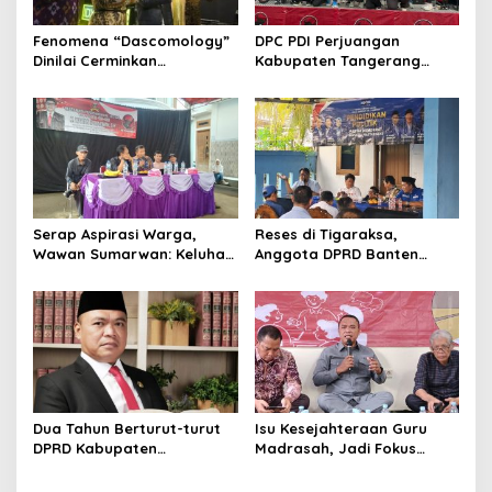
s
Fenomena “Dascomology”
DPC PDI Perjuangan
Dinilai Cerminkan
Kabupaten Tangerang
Pentingnya Komunikasi
Hidupkan Api Perjuangan
Politik dalam Menjaga
Bung Karno Lewat Festival
Kepercayaan Publik
Bulan Bung Karno
Serap Aspirasi Warga,
Reses di Tigaraksa,
Wawan Sumarwan: Keluhan
Anggota DPRD Banten
Sampah, Pengangguran
Dicecar Persoalan UMKM,
hingga Bansos Mengemuka
Infrastruktur Hingga
Persampahan
Dua Tahun Berturut-turut
Isu Kesejahteraan Guru
DPRD Kabupaten
Madrasah, Jadi Fokus
Tangerang Raih Predikat
Diskusi Reboan Media
Zero Temuan, Ketua DPRD:
Center DPRD Kabupaten