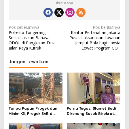
Ikuti Kami
N
Pos sebelumnya
Pos berikutnya
Polresta Tangerang
Kantor Pertanahan Jakarta
a
Sosialisasikan Bahaya
Pusat Laksanakan Layanan
v
ODOL di Pangkalan Truk
Jemput Bola bagi Lansia
Jalan Raya Kutruk
Lewat Program GO+
i
g
Jangan Lewatkan
a
s
i
p
o
s
Tanpa Papan Proyek dan
Purna Tugas, Slamet Budi
Minim K3, Proyek SAB di
Dikenang Sosok Birokrat
Bojongloa Cisoka Disorot
Bijaksana Panutan Lintas
Generasi ASN