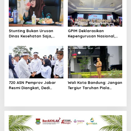
Stunting Bukan Urusan
GPIM Deklarasikan
Dinas Kesehatan Saja,
Kepengurusan Nasional,
Wabup Intan Sentil
Siap Kawal Program
Fenomena ‘Lost Contact’
Pemerintah dan Bidik
Posyandu
Kemenangan Prabowo 2029
720 ASN Pemprov Jabar
Wali Kota Bandung: Jangan
Resmi Diangkat, Dedi
Tergiur Taruhan Piala
Mulyadi Tekankan Birokrasi
Dunia, ASN Terlibat
Cepat dan Dekat dengan
Terancam Sanksi Berat
Rakyat