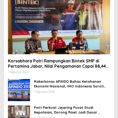
Korsabhara Polri Rampungkan Bintek SMP di
Pertamina Jabar, Nilai Pengamanan Capai 88,44
Persen
7 Agustus 2026
Rakerkonas APINDO Bahas Ketahanan
Ekonomi Nasional, IMO Indonesia Soroti
Pentingnya Kolaborasi Lintas Sektor
7 Agustus 2026
Polri Perkuat Jejaring Pusat Studi
Kepolisian, Dorong Riset Jadi Dasar
Kebijakan dan Inovasi
7 Agustus 2026