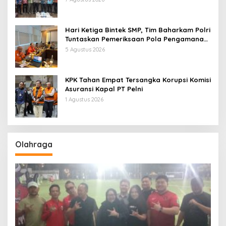
Hari Ketiga Bintek SMP, Tim Baharkam Polri
Tuntaskan Pemeriksaan Pola Pengamanan
Pertamina Patra Niaga Jabar
5 Agustus 2026
KPK Tahan Empat Tersangka Korupsi Komisi
Asuransi Kapal PT Pelni
1 Agustus 2026
Olahraga