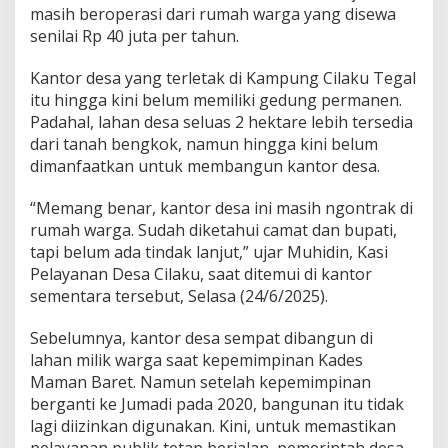
C
masih beroperasi dari rumah warga yang disewa
i
senilai Rp 40 juta per tahun.
l
a
k
Kantor desa yang terletak di Kampung Cilaku Tegal
u
itu hingga kini belum memiliki gedung permanen.
M
Padahal, lahan desa seluas 2 hektare lebih tersedia
a
dari tanah bengkok, namun hingga kini belum
s
dimanfaatkan untuk membangun kantor desa.
i
h
N
“Memang benar, kantor desa ini masih ngontrak di
g
rumah warga. Sudah diketahui camat dan bupati,
o
tapi belum ada tindak lanjut,” ujar Muhidin, Kasi
n
Pelayanan Desa Cilaku, saat ditemui di kantor
t
r
sementara tersebut, Selasa (24/6/2025).
a
k
Sebelumnya, kantor desa sempat dibangun di
d
lahan milik warga saat kepemimpinan Kades
i
Maman Baret. Namun setelah kepemimpinan
R
u
berganti ke Jumadi pada 2020, bangunan itu tidak
m
lagi diizinkan digunakan. Kini, untuk memastikan
a