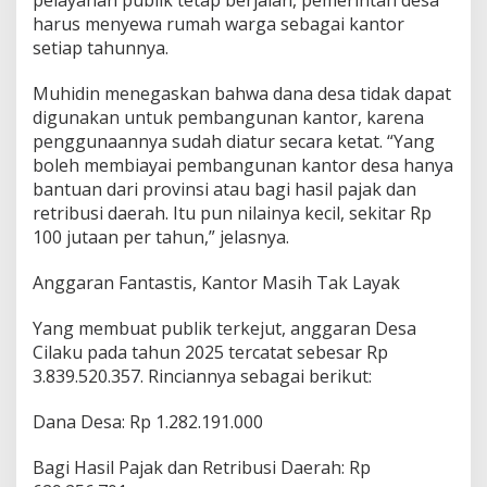
pelayanan publik tetap berjalan, pemerintah desa
h
harus menyewa rumah warga sebagai kantor
W
a
setiap tahunnya.
r
g
Muhidin menegaskan bahwa dana desa tidak dapat
a
digunakan untuk pembangunan kantor, karena
penggunaannya sudah diatur secara ketat. “Yang
boleh membiayai pembangunan kantor desa hanya
bantuan dari provinsi atau bagi hasil pajak dan
retribusi daerah. Itu pun nilainya kecil, sekitar Rp
100 jutaan per tahun,” jelasnya.
Anggaran Fantastis, Kantor Masih Tak Layak
Yang membuat publik terkejut, anggaran Desa
Cilaku pada tahun 2025 tercatat sebesar Rp
3.839.520.357. Rinciannya sebagai berikut:
Dana Desa: Rp 1.282.191.000
Bagi Hasil Pajak dan Retribusi Daerah: Rp