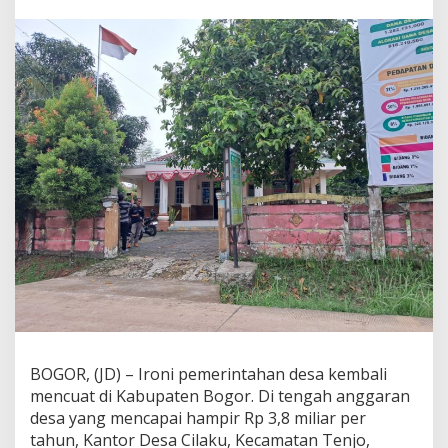
M
i
l
i
a
r
a
n
R
u
p
i
a
h
,
K
a
n
t
o
r
BOGOR, (JD) – Ironi pemerintahan desa kembali
D
mencuat di Kabupaten Bogor. Di tengah anggaran
e
s
desa yang mencapai hampir Rp 3,8 miliar per
a
tahun, Kantor Desa Cilaku, Kecamatan Tenjo,