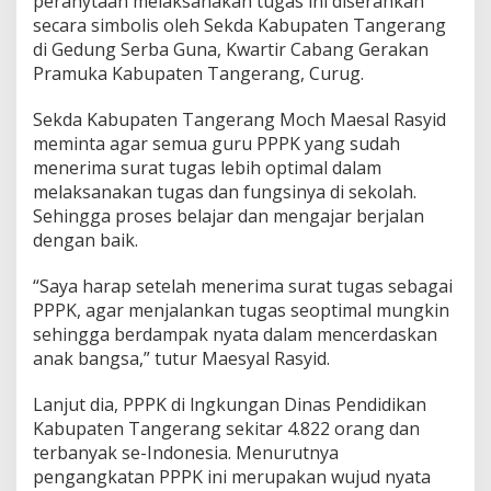
peranytaan melaksanakan tugas ini diserahkan
e
secara simbolis oleh Sekda Kabupaten Tangerang
r
i
di Gedung Serba Guna, Kwartir Cabang Gerakan
m
Pramuka Kabupaten Tangerang, Curug.
a
S
Sekda Kabupaten Tangerang Moch Maesal Rasyid
u
meminta agar semua guru PPPK yang sudah
r
a
menerima surat tugas lebih optimal dalam
t
melaksanakan tugas dan fungsinya di sekolah.
P
Sehingga proses belajar dan mengajar berjalan
e
dengan baik.
r
n
y
“Saya harap setelah menerima surat tugas sebagai
a
PPPK, agar menjalankan tugas seoptimal mungkin
t
sehingga berdampak nyata dalam mencerdaskan
a
anak bangsa,” tutur Maesyal Rasyid.
a
n
M
Lanjut dia, PPPK di lngkungan Dinas Pendidikan
e
Kabupaten Tangerang sekitar 4.822 orang dan
l
terbanyak se-Indonesia. Menurutnya
a
pengangkatan PPPK ini merupakan wujud nyata
k