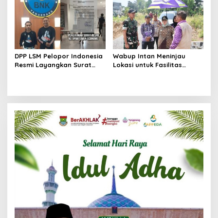
DPP LSM Pelopor Indonesia
Wabup Intan Meninjau
Resmi Layangkan Surat
Lokasi untuk Fasilitas
Klarifikasi untuk
Pengelolaan Sampah di
Management Ecohome dan
Tigaraksa
BNK