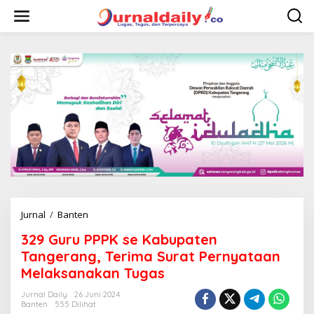
L
e
w
a
t
i
k
e
k
o
n
t
e
n
Jurnal
/
Banten
3
2
329 Guru PPPK se Kabupaten
9
G
Tangerang, Terima Surat Pernyataan
u
Melaksanakan Tugas
r
u
Jurnal Daily
26 Juni 2024
P
Banten
555 Dilihat