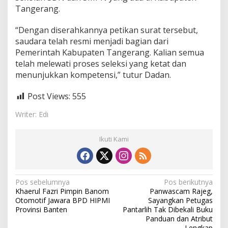
Tangerang.
“Dengan diserahkannya petikan surat tersebut,
saudara telah resmi menjadi bagian dari
Pemerintah Kabupaten Tangerang. Kalian semua
telah melewati proses seleksi yang ketat dan
menunjukkan kompetensi,” tutur Dadan.
Post Views:
555
Writer: Edi
Ikuti Kami
N
Pos sebelumnya
Pos berikutnya
Khaerul Fazri Pimpin Banom
Panwascam Rajeg,
a
Otomotif Jawara BPD HIPMI
Sayangkan Petugas
v
Provinsi Banten
Pantarlih Tak Dibekali Buku
Panduan dan Atribut
i
Lengkap