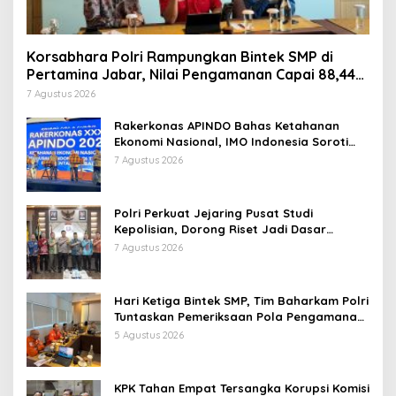
Korsabhara Polri Rampungkan Bintek SMP di
Pertamina Jabar, Nilai Pengamanan Capai 88,44
Persen
7 Agustus 2026
Rakerkonas APINDO Bahas Ketahanan
Ekonomi Nasional, IMO Indonesia Soroti
Pentingnya Kolaborasi Lintas Sektor
7 Agustus 2026
Polri Perkuat Jejaring Pusat Studi
Kepolisian, Dorong Riset Jadi Dasar
Kebijakan dan Inovasi
7 Agustus 2026
Hari Ketiga Bintek SMP, Tim Baharkam Polri
Tuntaskan Pemeriksaan Pola Pengamanan
Pertamina Patra Niaga Jabar
5 Agustus 2026
KPK Tahan Empat Tersangka Korupsi Komisi