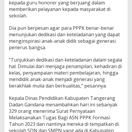
s
kepada guru honorer yang berjuang dalam
a
memberikan pelayanan kepada masyarakat di
n
sekolah.
a
k
Dia pun berpesan agar para PPPK benar-benar
a
n
menunjukan dedikasi dan keteladanan yang dapat
T
menginspirasi anak-anak didik sebagai generasi
u
penerus bangsa.
g
a
“Tunjukkan dedikasi dan keteladanan dalam segala
s
hal. Dimulai dari menjaga penampilan, kehadiran di
kelas, penyampaian materi pembelajaran, hingga
mendidik anak-anak menjadi generasi yang
berakhlak mulia dan berkualitas,” pesannya.
Kepala Dinas Pendidikan Kabupaten Tangerang
Dadan Gandana menambahkan hari ini sebanyak
329 orang menerima Surat Pernyataan
Melaksanakan Tugas Bagi ASN PPPK Formasi
Tahun 2023 dan nantinya mereka di tempatkan di
sekolah SDN dan SMPN yang ada di Kabupaten