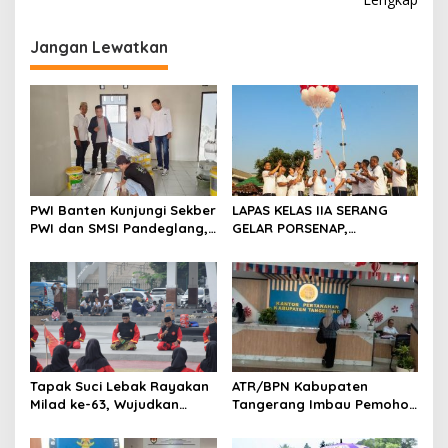
g
Jangan Lewatkan
a
s
i
p
o
s
PWI Banten Kunjungi Sekber
LAPAS KELAS IIA SERANG
PWI dan SMSI Pandeglang,
GELAR PORSENAP,
Momentum Percepat
WUJUDKAN SPORTIFITAS
Konferensi Organisasi
DAN KEBERSAMAAN
Tapak Suci Lebak Rayakan
ATR/BPN Kabupaten
Milad ke-63, Wujudkan
Tangerang Imbau Pemohon
Pendekar Berkarakter
Aktif Pantau dan Laporkan
Menuju Kancah Dunia
Berkas Mandek