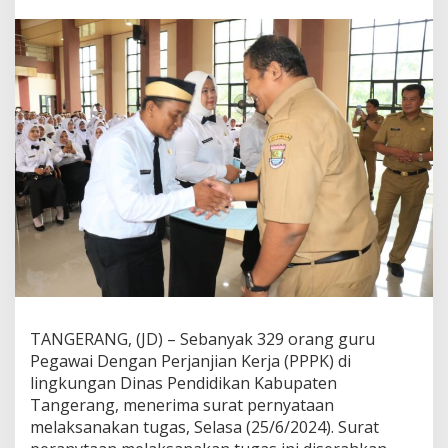
P
P
K
s
e
K
a
b
u
p
a
t
e
n
T
a
n
g
e
TANGERANG, (JD) – Sebanyak 329 orang guru
r
Pegawai Dengan Perjanjian Kerja (PPPK) di
a
n
lingkungan Dinas Pendidikan Kabupaten
g
Tangerang, menerima surat pernyataan
,
melaksanakan tugas, Selasa (25/6/2024). Surat
T