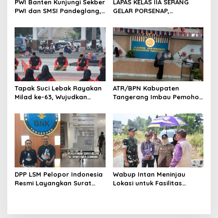
s
PWI Banten Kunjungi Sekber
LAPAS KELAS IIA SERANG
PWI dan SMSI Pandeglang,
GELAR PORSENAP,
Momentum Percepat
WUJUDKAN SPORTIFITAS
Konferensi Organisasi
DAN KEBERSAMAAN
Tapak Suci Lebak Rayakan
ATR/BPN Kabupaten
Milad ke-63, Wujudkan
Tangerang Imbau Pemohon
Pendekar Berkarakter
Aktif Pantau dan Laporkan
Menuju Kancah Dunia
Berkas Mandek
DPP LSM Pelopor Indonesia
Wabup Intan Meninjau
Resmi Layangkan Surat
Lokasi untuk Fasilitas
Klarifikasi untuk
Pengelolaan Sampah di
Management Ecohome dan
Tigaraksa
BNK