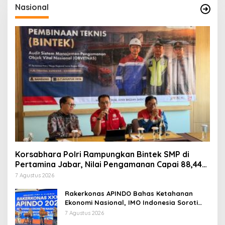
Nasional
Korsabhara Polri Rampungkan Bintek SMP di
Pertamina Jabar, Nilai Pengamanan Capai 88,44
Persen
7 Agustus 2026
Rakerkonas APINDO Bahas Ketahanan
Ekonomi Nasional, IMO Indonesia Soroti
Pentingnya Kolaborasi Lintas Sektor
7 Agustus 2026