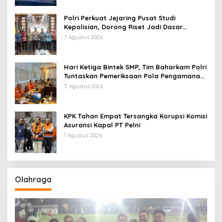
Polri Perkuat Jejaring Pusat Studi
Kepolisian, Dorong Riset Jadi Dasar
Kebijakan dan Inovasi
7 Agustus 2026
Hari Ketiga Bintek SMP, Tim Baharkam Polri
Tuntaskan Pemeriksaan Pola Pengamanan
Pertamina Patra Niaga Jabar
5 Agustus 2026
KPK Tahan Empat Tersangka Korupsi Komisi
Asuransi Kapal PT Pelni
1 Agustus 2026
Olahraga