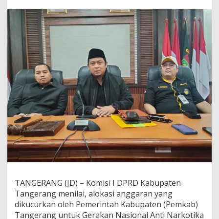
G
R
A
N
A
T
D
i
n
i
l
a
i
T
i
d
a
k
O
p
t
TANGERANG (JD) – Komisi I DPRD Kabupaten
i
Tangerang menilai, alokasi anggaran yang
m
a
dikucurkan oleh Pemerintah Kabupaten (Pemkab)
l
Tangerang untuk Gerakan Nasional Anti Narkotika