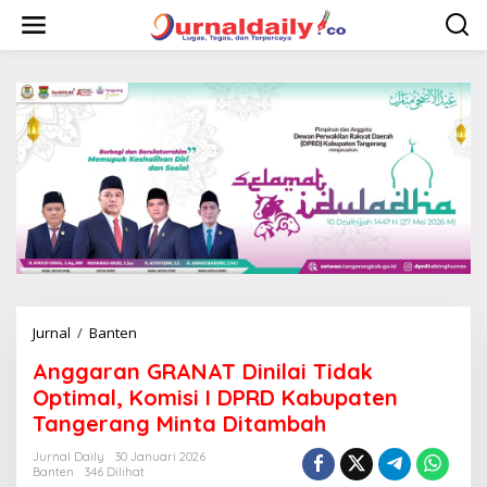
L
e
w
a
t
i
k
e
k
o
n
t
e
n
Jurnal
/
Banten
A
n
Anggaran GRANAT Dinilai Tidak
g
g
Optimal, Komisi I DPRD Kabupaten
a
Tangerang Minta Ditambah
r
a
Jurnal Daily
30 Januari 2026
n
Banten
346 Dilihat