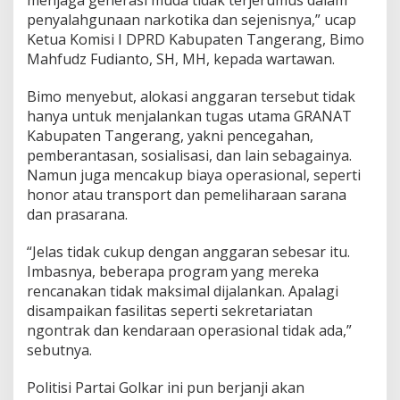
menjaga generasi muda tidak terjerumus dalam
e
penyalahgunaan narkotika dan sejenisnya,” ucap
r
a
Ketua Komisi I DPRD Kabupaten Tangerang, Bimo
n
Mahfudz Fudianto, SH, MH, kepada wartawan.
g
M
Bimo menyebut, alokasi anggaran tersebut tidak
i
hanya untuk menjalankan tugas utama GRANAT
n
t
Kabupaten Tangerang, yakni pencegahan,
a
pemberantasan, sosialisasi, dan lain sebagainya.
D
Namun juga mencakup biaya operasional, seperti
i
honor atau transport dan pemeliharaan sarana
t
dan prasarana.
a
m
b
“Jelas tidak cukup dengan anggaran sebesar itu.
a
Imbasnya, beberapa program yang mereka
h
rencanakan tidak maksimal dijalankan. Apalagi
disampaikan fasilitas seperti sekretariatan
ngontrak dan kendaraan operasional tidak ada,”
sebutnya.
Politisi Partai Golkar ini pun berjanji akan