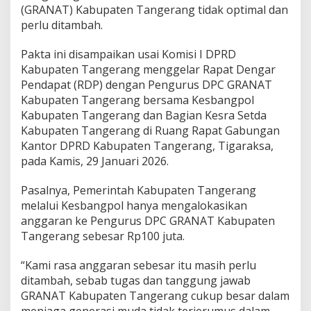
,
(GRANAT) Kabupaten Tangerang tidak optimal dan
K
perlu ditambah.
o
m
i
Pakta ini disampaikan usai Komisi I DPRD
s
Kabupaten Tangerang menggelar Rapat Dengar
i
Pendapat (RDP) dengan Pengurus DPC GRANAT
I
Kabupaten Tangerang bersama Kesbangpol
D
Kabupaten Tangerang dan Bagian Kesra Setda
P
R
Kabupaten Tangerang di Ruang Rapat Gabungan
D
Kantor DPRD Kabupaten Tangerang, Tigaraksa,
K
pada Kamis, 29 Januari 2026.
a
b
Pasalnya, Pemerintah Kabupaten Tangerang
u
p
melalui Kesbangpol hanya mengalokasikan
a
anggaran ke Pengurus DPC GRANAT Kabupaten
t
Tangerang sebesar Rp100 juta.
e
n
“Kami rasa anggaran sebesar itu masih perlu
T
a
ditambah, sebab tugas dan tanggung jawab
n
GRANAT Kabupaten Tangerang cukup besar dalam
g