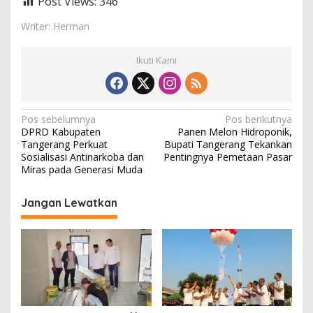
Post Views:
346
Writer: Herman
Ikuti Kami
N
Pos sebelumnya
Pos berikutnya
DPRD Kabupaten
Panen Melon Hidroponik,
a
Tangerang Perkuat
Bupati Tangerang Tekankan
v
Sosialisasi Antinarkoba dan
Pentingnya Pemetaan Pasar
Miras pada Generasi Muda
i
g
Jangan Lewatkan
a
s
i
p
o