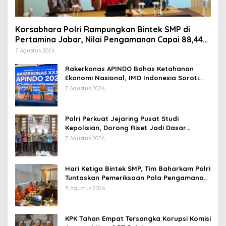
Korsabhara Polri Rampungkan Bintek SMP di
Pertamina Jabar, Nilai Pengamanan Capai 88,44
Persen
7 Agustus 2026
Rakerkonas APINDO Bahas Ketahanan
Ekonomi Nasional, IMO Indonesia Soroti
Pentingnya Kolaborasi Lintas Sektor
7 Agustus 2026
Polri Perkuat Jejaring Pusat Studi
Kepolisian, Dorong Riset Jadi Dasar
Kebijakan dan Inovasi
7 Agustus 2026
Hari Ketiga Bintek SMP, Tim Baharkam Polri
Tuntaskan Pemeriksaan Pola Pengamanan
Pertamina Patra Niaga Jabar
5 Agustus 2026
KPK Tahan Empat Tersangka Korupsi Komisi