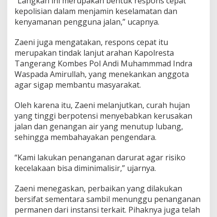
“Langkah ini merupakan bentuk respons cepat
a
kepolisian dalam menjamin keselamatan dan
n
L
kenyamanan pengguna jalan,” ucapnya.
u
b
Zaeni juga mengatakan, respons cepat itu
a
merupakan tindak lanjut arahan Kapolresta
n
Tangerang Kombes Pol Andi Muhammmad Indra
g
B
Waspada Amirullah, yang menekankan anggota
e
agar sigap membantu masyarakat.
r
b
Oleh karena itu, Zaeni melanjutkan, curah hujan
a
yang tinggi berpotensi menyebabkan kerusakan
h
a
jalan dan genangan air yang menutup lubang,
y
sehingga membahayakan pengendara.
a
d
“Kami lakukan penanganan darurat agar risiko
i
kecelakaan bisa diminimalisir,” ujarnya.
B
a
l
Zaeni menegaskan, perbaikan yang dilakukan
a
bersifat sementara sambil menunggu penanganan
r
permanen dari instansi terkait. Pihaknya juga telah
a