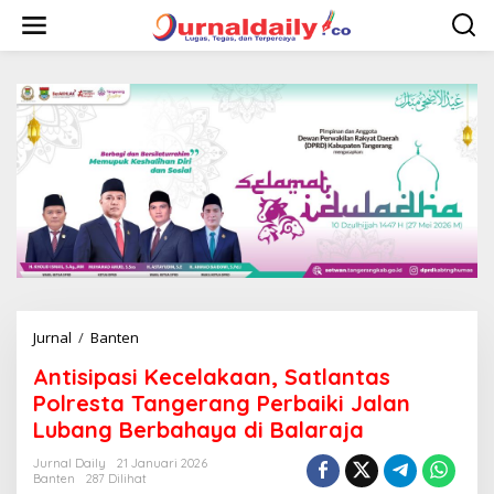
L
e
w
a
t
i
k
e
k
o
n
t
e
n
Jurnal
/
Banten
A
n
Antisipasi Kecelakaan, Satlantas
t
i
Polresta Tangerang Perbaiki Jalan
s
Lubang Berbahaya di Balaraja
i
p
Jurnal Daily
21 Januari 2026
a
Banten
287 Dilihat