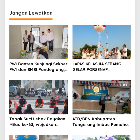
i
g
Jangan Lewatkan
a
s
i
p
o
s
PWI Banten Kunjungi Sekber
LAPAS KELAS IIA SERANG
PWI dan SMSI Pandeglang,
GELAR PORSENAP,
Momentum Percepat
WUJUDKAN SPORTIFITAS
Konferensi Organisasi
DAN KEBERSAMAAN
Tapak Suci Lebak Rayakan
ATR/BPN Kabupaten
Milad ke-63, Wujudkan
Tangerang Imbau Pemohon
Pendekar Berkarakter
Aktif Pantau dan Laporkan
Menuju Kancah Dunia
Berkas Mandek