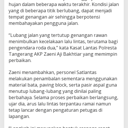
r
hujan dalam beberapa waktu terakhir. Kondisi jalan
e
yang di beberapa titik berlubang, dapat menjadi
s
tempat genangan air sehingga berpotensi
t
a
membahayakan pengguna jalan.
T
a
“Lubang jalan yang tertutup genangan rawan
n
menimbulkan kecelakaan lalu lintas, terutama bagi
g
pengendara roda dua,” kata Kasat Lantas Polresta
e
r
Tangerang AKP Zaeni Aji Bakhtiar yang memimpin
a
perbaikan.
n
g
Zaeni menambahkan, personel Satlantas
P
melakukan penambalan sementara menggunakan
e
r
material bata, paving block, serta pasir aspal guna
b
menutup lubang-lubang yang dinilai paling
a
berbahaya. Selama proses perbaikan berlangsung,
i
ujar dia, arus lalu lintas terpantau ramai namun
k
i
tetap lancar dengan pengaturan petugas di
J
lapangan.
a
l