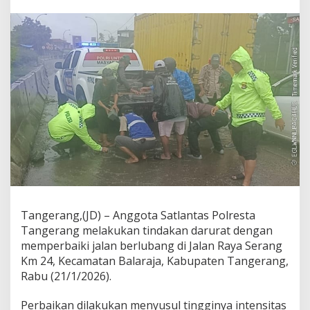
s
i
K
e
c
e
l
a
k
a
a
n
,
S
a
t
l
a
Tangerang,(JD) – Anggota Satlantas Polresta
n
Tangerang melakukan tindakan darurat dengan
t
memperbaiki jalan berlubang di Jalan Raya Serang
a
Km 24, Kecamatan Balaraja, Kabupaten Tangerang,
s
Rabu (21/1/2026).
P
o
l
Perbaikan dilakukan menyusul tingginya intensitas