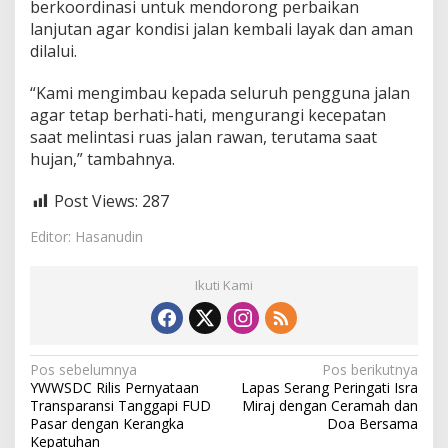
berkoordinasi untuk mendorong perbaikan
j
a
lanjutan agar kondisi jalan kembali layak dan aman
dilalui.
“Kami mengimbau kepada seluruh pengguna jalan
agar tetap berhati-hati, mengurangi kecepatan
saat melintasi ruas jalan rawan, terutama saat
hujan,” tambahnya.
Post Views:
287
Editor: Hasanudin
Ikuti Kami
N
Pos sebelumnya
Pos berikutnya
YWWSDC Rilis Pernyataan
Lapas Serang Peringati Isra
a
Transparansi Tanggapi FUD
Miraj dengan Ceramah dan
v
Pasar dengan Kerangka
Doa Bersama
Kepatuhan