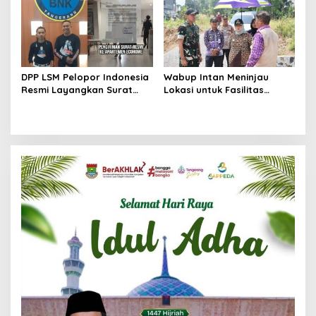
DPP LSM Pelopor Indonesia
Wabup Intan Meninjau
Resmi Layangkan Surat
Lokasi untuk Fasilitas
Klarifikasi untuk
Pengelolaan Sampah di
Management Ecohome dan
Tigaraksa
BNK