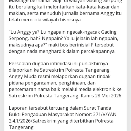
Massage bernama “Goji” di wilayah Gading Serpong
itu berulang kali melontarkan kata-kata kasar dan
makian, serta menuduh jurnalis bernama Anggy itu
telah merecoki wilayah bisnisnya.
“Lu Anggy ya? Lu ngapain ngacak-ngacak Gading
Serpong, hah? Ngapain? Ya lu jelasin lah ngapain,
maksudnya apa?” maki bos berinisial P tersebut
dengan nada menghardik dalam percakapannya.
Persoalan dugaan intimidasi ini pun akhirnya
dilaporkan ke Satreskrim Polresta Tangerang.
Anggy Muda resmi melaporkan dugaan tindak
pidana pengancaman, penghinaan, dan
pencemaran nama baik melalui media elektronik ke
Satreskrim Polresta Tangerang, Kamis 28 Mei 2026.
Laporan tersebut tertuang dalam Surat Tanda
Bukti Pengaduan Masyarakat Nomor: 371/V/YAN
2.4.1/2026/Satreskrim yang diterbitkan Polresta
Tangerang.