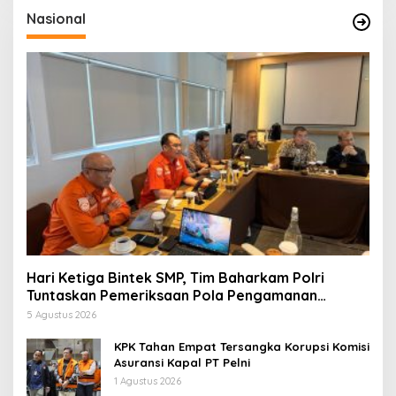
Nasional
Hari Ketiga Bintek SMP, Tim Baharkam Polri
Tuntaskan Pemeriksaan Pola Pengamanan
Pertamina Patra Niaga Jabar
5 Agustus 2026
KPK Tahan Empat Tersangka Korupsi Komisi
Asuransi Kapal PT Pelni
1 Agustus 2026