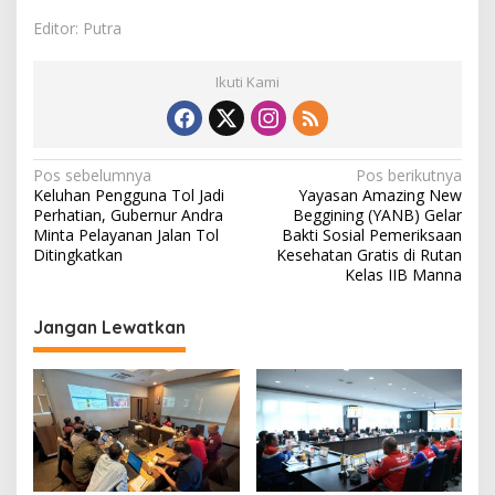
Editor: Putra
Ikuti Kami
N
Pos sebelumnya
Pos berikutnya
Keluhan Pengguna Tol Jadi
Yayasan Amazing New
a
Perhatian, Gubernur Andra
Beggining (YANB) Gelar
v
Minta Pelayanan Jalan Tol
Bakti Sosial Pemeriksaan
Ditingkatkan
Kesehatan Gratis di Rutan
i
Kelas IIB Manna
g
Jangan Lewatkan
a
s
i
p
o
s