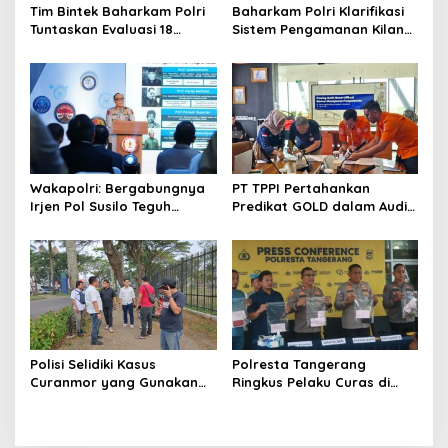
Tim Bintek Baharkam Polri
Baharkam Polri Klarifikasi
Tuntaskan Evaluasi 18
Sistem Pengamanan Kilang
Kriteria Pengamanan
Pertamina RU IV Cilacap
Pertamina Jabar
Wakapolri: Bergabungnya
PT TPPI Pertahankan
Irjen Pol Susilo Teguh
Predikat GOLD dalam Audit
Raharjo Perkuat Jejaring
Resertifikasi SMP Obvitnas
Nasional Pusat Studi
Kepolisian
Polisi Selidiki Kasus
Polresta Tangerang
Curanmor yang Gunakan
Ringkus Pelaku Curas di
Senjata Api di Citra Raya
Tigaraksa, Penadah Motor
Hasil Rampasan Diburu