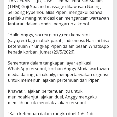
TANGERANG, (JD) – Bos Tempat Hiburan Malam
b
o
(THM) Goji Spa and massage dikawasan Gading
k
Serpong Pypenlou alias Pipen, mengakui bahwa
,
perilaku mengintimidasi dan mengancam wartawan
N
lantaran dalam kondisi pengaruh alkohol.
g
o
m
“Hallo Anggy, sorrey (sorry,red) kemaren i
o
(saya,red) lagi mabok parah, jadi emosi. Hari ini bisa
n
ketemuan ?,” ungkap Pipen dalam pesan WhatsApp
g
kepada korban, Jumat (29/5/2026).
n
y
a
Sementara dalam tangkapan layar aplikasi
N
WhatsApp tersebut, korban Anggy Muda wartawan
g
media daring Jurnaldaily, mempertanyakan urgensi
a
untuk memenuhi ajakan pertemuan dari Pipen.
w
u
r
Khawatir, ajakan pertemuan itu untuk
.
menindaklanjuti ajakan duel, Anggy mengaku
.
memilih untuk menolak ajakan tersebut.
.
!
“Kalo ketemuan dalam rangka duel 1 Vs 1 di