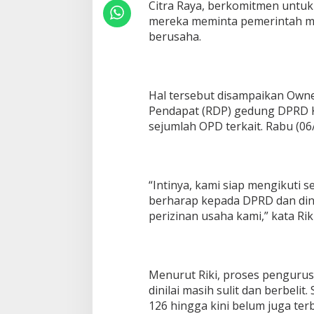
Citra Raya, berkomitmen untuk 
n
mereka meminta pemerintah m
I
z
berusaha.
i
n
B
a
Hal tersebut disampaikan Owne
g
i
Pendapat (RDP) gedung DPRD K
I
sejumlah OPD terkait. Rabu (06/
n
v
e
s
“Intinya, kami siap mengikuti s
t
o
berharap kepada DPRD dan din
r
perizinan usaha kami,” kata Riki
Menurut Riki, proses penguru
dinilai masih sulit dan berbel
126 hingga kini belum juga terb