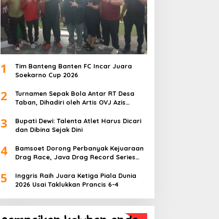
1
Tim Banteng Banten FC Incar Juara
Soekarno Cup 2026
2
Turnamen Sepak Bola Antar RT Desa
Taban, Dihadiri oleh Artis OVJ Azis
Gagap, RT 001 Raih Kemenangan
3
Bupati Dewi: Talenta Atlet Harus Dicari
dan Dibina Sejak Dini
4
Bamsoet Dorong Perbanyak Kejuaraan
Drag Race, Java Drag Record Series
2026 Jadi Ajang Pembinaan Talenta
5
Muda
Inggris Raih Juara Ketiga Piala Dunia
2026 Usai Taklukkan Prancis 6-4