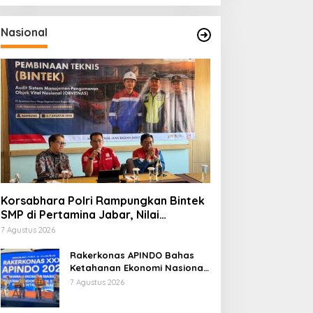
Nasional
Korsabhara Polri Rampungkan Bintek
SMP di Pertamina Jabar, Nilai
Pengamanan Capai 88,44 Persen
7 Agustus 2026
Rakerkonas APINDO Bahas
Ketahanan Ekonomi Nasional,
IMO Indonesia Soroti
7 Agustus 2026
Pentingnya Kolaborasi Lintas
Sektor