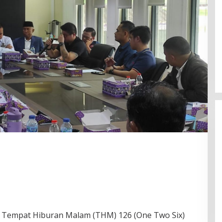
Fenomena “Dascomology” Dinilai
Cerminkan Pentingnya Komunikasi
Politik dalam Menjaga
Di Politik
|
5 Juli 2026
Kepercayaan Publik
 Tempat Hiburan Malam (THM) 126 (One Two Six)