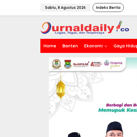
L
e
Sabtu, 8 Agustus 2026
Indeks Berita
w
a
t
i
k
e
Home
Banten
Ekonomi
Gaya Hidu
k
o
n
t
e
n