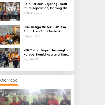
Polri Perkuat Jejaring Pusat
Studi Kepolisian, Dorong Riset
Jadi Dasar Kebijakan dan
7 Agustus 2026
Inovasi
Hari Ketiga Bintek SMP, Tim
Baharkam Polri Tuntaskan
Pemeriksaan Pola
5 Agustus 2026
Pengamanan Pertamina
Patra Niaga Jabar
KPK Tahan Empat Tersangka
Korupsi Komisi Asuransi Kapal
PT Pelni
1 Agustus 2026
Olahraga