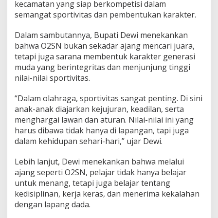
P
kecamatan yang siap berkompetisi dalam
e
semangat sportivitas dan pembentukan karakter.
n
t
Dalam sambutannya, Bupati Dewi menekankan
i
bahwa O2SN bukan sekadar ajang mencari juara,
n
g
tetapi juga sarana membentuk karakter generasi
n
muda yang berintegritas dan menjunjung tinggi
y
nilai-nilai sportivitas.
a
S
“Dalam olahraga, sportivitas sangat penting. Di sini
p
o
anak-anak diajarkan kejujuran, keadilan, serta
r
menghargai lawan dan aturan. Nilai-nilai ini yang
t
harus dibawa tidak hanya di lapangan, tapi juga
i
dalam kehidupan sehari-hari,” ujar Dewi.
v
i
t
Lebih lanjut, Dewi menekankan bahwa melalui
a
ajang seperti O2SN, pelajar tidak hanya belajar
s
untuk menang, tetapi juga belajar tentang
d
kedisiplinan, kerja keras, dan menerima kekalahan
a
l
dengan lapang dada.
a