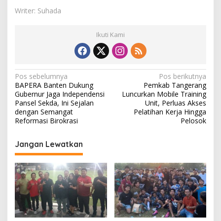
Writer: Suhada
Ikuti Kami
N
Pos sebelumnya
Pos berikutnya
BAPERA Banten Dukung
Pemkab Tangerang
a
Gubernur Jaga Independensi
Luncurkan Mobile Training
v
Pansel Sekda, Ini Sejalan
Unit, Perluas Akses
dengan Semangat
Pelatihan Kerja Hingga
i
Reformasi Birokrasi
Pelosok
g
Jangan Lewatkan
a
s
i
p
o
s