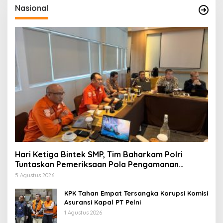
Nasional
Hari Ketiga Bintek SMP, Tim Baharkam Polri
Tuntaskan Pemeriksaan Pola Pengamanan
Pertamina Patra Niaga Jabar
5 Agustus 2026
KPK Tahan Empat Tersangka Korupsi Komisi
Asuransi Kapal PT Pelni
1 Agustus 2026