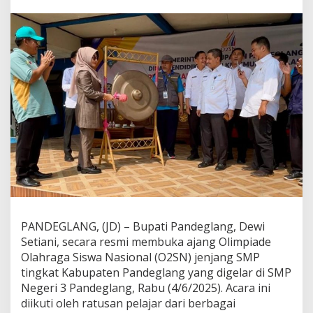
,
B
u
p
a
t
i
P
a
n
d
e
g
l
a
n
g
T
PANDEGLANG, (JD) – Bupati Pandeglang, Dewi
e
k
Setiani, secara resmi membuka ajang Olimpiade
a
Olahraga Siswa Nasional (O2SN) jenjang SMP
n
tingkat Kabupaten Pandeglang yang digelar di SMP
k
Negeri 3 Pandeglang, Rabu (4/6/2025). Acara ini
a
diikuti oleh ratusan pelajar dari berbagai
n