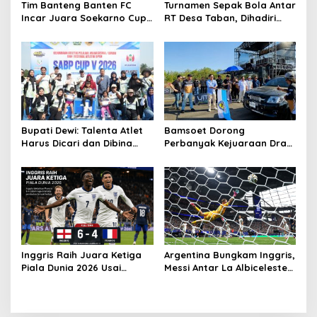
Tim Banteng Banten FC
Turnamen Sepak Bola Antar
Incar Juara Soekarno Cup
RT Desa Taban, Dihadiri
2026
oleh Artis OVJ Azis Gagap,
RT 001 Raih Kemenangan
Bupati Dewi: Talenta Atlet
Bamsoet Dorong
Harus Dicari dan Dibina
Perbanyak Kejuaraan Drag
Sejak Dini
Race, Java Drag Record
Series 2026 Jadi Ajang
Pembinaan Talenta Muda
Inggris Raih Juara Ketiga
Argentina Bungkam Inggris,
Piala Dunia 2026 Usai
Messi Antar La Albiceleste
Taklukkan Prancis 6-4
ke Final Piala Dunia 2026