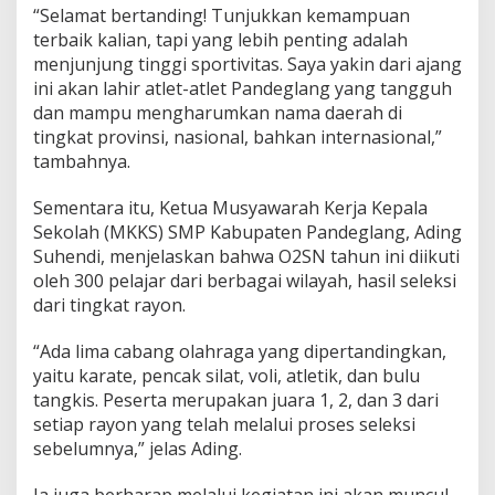
m
“Selamat bertanding! Tunjukkan kemampuan
O
terbaik kalian, tapi yang lebih penting adalah
l
menjunjung tinggi sportivitas. Saya yakin dari ajang
a
h
ini akan lahir atlet-atlet Pandeglang yang tangguh
r
dan mampu mengharumkan nama daerah di
a
tingkat provinsi, nasional, bahkan internasional,”
g
tambahnya.
a
P
e
Sementara itu, Ketua Musyawarah Kerja Kepala
l
Sekolah (MKKS) SMP Kabupaten Pandeglang, Ading
a
Suhendi, menjelaskan bahwa O2SN tahun ini diikuti
j
oleh 300 pelajar dari berbagai wilayah, hasil seleksi
a
dari tingkat rayon.
r
“Ada lima cabang olahraga yang dipertandingkan,
yaitu karate, pencak silat, voli, atletik, dan bulu
tangkis. Peserta merupakan juara 1, 2, dan 3 dari
setiap rayon yang telah melalui proses seleksi
sebelumnya,” jelas Ading.