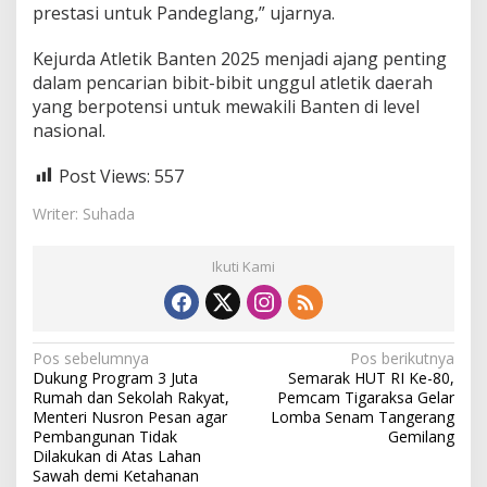
prestasi untuk Pandeglang,” ujarnya.
Kejurda Atletik Banten 2025 menjadi ajang penting
dalam pencarian bibit-bibit unggul atletik daerah
yang berpotensi untuk mewakili Banten di level
nasional.
Post Views:
557
Writer: Suhada
Ikuti Kami
N
Pos sebelumnya
Pos berikutnya
Dukung Program 3 Juta
Semarak HUT RI Ke-80,
a
Rumah dan Sekolah Rakyat,
Pemcam Tigaraksa Gelar
v
Menteri Nusron Pesan agar
Lomba Senam Tangerang
Pembangunan Tidak
Gemilang
i
Dilakukan di Atas Lahan
Sawah demi Ketahanan
g