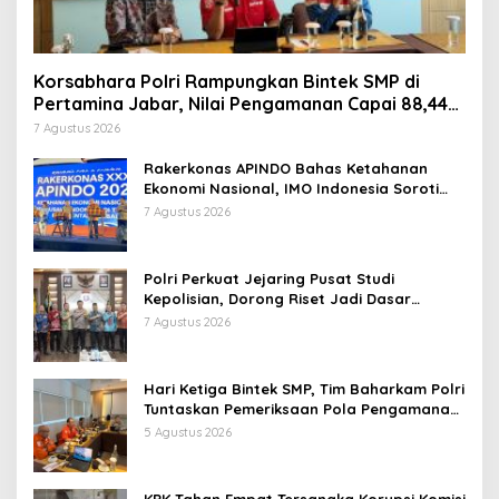
Korsabhara Polri Rampungkan Bintek SMP di
Pertamina Jabar, Nilai Pengamanan Capai 88,44
Persen
7 Agustus 2026
Rakerkonas APINDO Bahas Ketahanan
Ekonomi Nasional, IMO Indonesia Soroti
Pentingnya Kolaborasi Lintas Sektor
7 Agustus 2026
Polri Perkuat Jejaring Pusat Studi
Kepolisian, Dorong Riset Jadi Dasar
Kebijakan dan Inovasi
7 Agustus 2026
Hari Ketiga Bintek SMP, Tim Baharkam Polri
Tuntaskan Pemeriksaan Pola Pengamanan
Pertamina Patra Niaga Jabar
5 Agustus 2026
KPK Tahan Empat Tersangka Korupsi Komisi