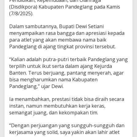
i
(Disdikpora) Kabupaten Pandeglang pada Kamis
k
k
(7/8/2025).
e
K
Dalam sambutannya, Bupati Dewi Setiani
e
menyampaikan rasa bangga dan apresiasi kepada
j
para atlet yang akan membawa nama baik
u
r
Pandeglang di ajang tingkat provinsi tersebut.
d
a
“Kalian adalah putra-putri terbaik Pandeglang yang
B
terpilih untuk ikut serta dalam ajang Kejurda
a
Banten. Terus berjuang, pantang menyerah, agar
n
t
bisa mengharumkan nama Kabupaten
e
Pandeglang,” ujar Dewi.
n
2
Ia menambahkan, prestasi tidak bisa diraih secara
0
instan, namun membutuhkan kerja keras,
2
5
semangat juang, dan kekompakan tim.
“Dengan perjuangan yang sungguh-sungguh dan
kerjasama yang solid, saya yakin akan lahir atlet