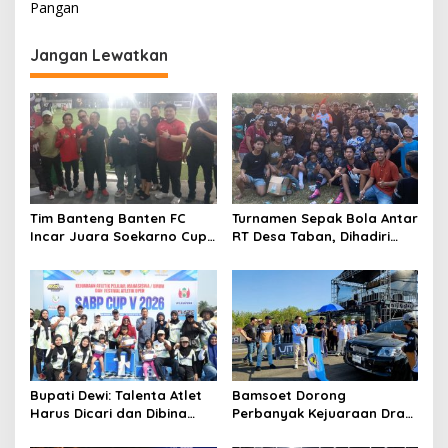
Pangan
a
s
Jangan Lewatkan
i
p
o
s
Tim Banteng Banten FC
Turnamen Sepak Bola Antar
Incar Juara Soekarno Cup
RT Desa Taban, Dihadiri
2026
oleh Artis OVJ Azis Gagap,
RT 001 Raih Kemenangan
Bupati Dewi: Talenta Atlet
Bamsoet Dorong
Harus Dicari dan Dibina
Perbanyak Kejuaraan Drag
Sejak Dini
Race, Java Drag Record