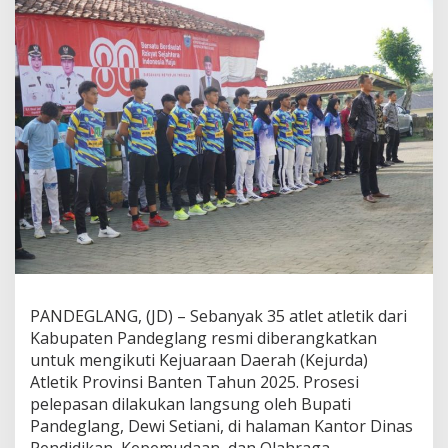
n
d
e
g
l
a
n
g
L
e
p
a
s
3
5
A
t
l
PANDEGLANG, (JD) – Sebanyak 35 atlet atletik dari
e
Kabupaten Pandeglang resmi diberangkatkan
t
untuk mengikuti Kejuaraan Daerah (Kejurda)
A
t
Atletik Provinsi Banten Tahun 2025. Prosesi
l
pelepasan dilakukan langsung oleh Bupati
e
Pandeglang, Dewi Setiani, di halaman Kantor Dinas
t
Pendidikan, Kepemudaan, dan Olahraga