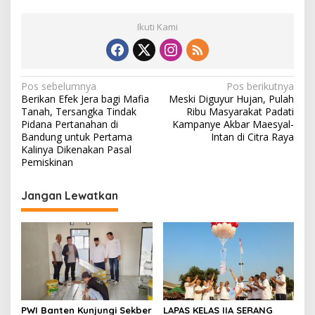
Ikuti Kami
N
Pos sebelumnya
Pos berikutnya
Berikan Efek Jera bagi Mafia
Meski Diguyur Hujan, Pulah
a
Tanah, Tersangka Tindak
Ribu Masyarakat Padati
v
Pidana Pertanahan di
Kampanye Akbar Maesyal-
Bandung untuk Pertama
Intan di Citra Raya
i
Kalinya Dikenakan Pasal
Pemiskinan
g
a
Jangan Lewatkan
s
i
p
o
s
PWI Banten Kunjungi Sekber
LAPAS KELAS IIA SERANG