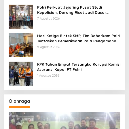
Polri Perkuat Jejaring Pusat Studi
Kepolisian, Dorong Riset Jadi Dasar
Kebijakan dan Inovasi
7 Agustus 2026
Hari Ketiga Bintek SMP, Tim Baharkam Polri
Tuntaskan Pemeriksaan Pola Pengamanan
Pertamina Patra Niaga Jabar
5 Agustus 2026
KPK Tahan Empat Tersangka Korupsi Komisi
Asuransi Kapal PT Pelni
1 Agustus 2026
Olahraga