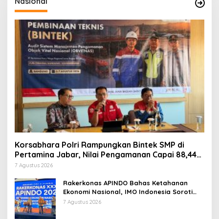
Nasional
Korsabhara Polri Rampungkan Bintek SMP di
Pertamina Jabar, Nilai Pengamanan Capai 88,44
Persen
7 Agustus 2026
Rakerkonas APINDO Bahas Ketahanan
Ekonomi Nasional, IMO Indonesia Soroti
Pentingnya Kolaborasi Lintas Sektor
7 Agustus 2026