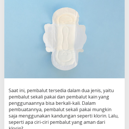
i
P
e
m
b
a
l
u
t
y
a
n
g
A
m
a
n
d
Saat ini, pembalut tersedia dalam dua jenis, yaitu
a
pembalut sekali pakai dan pembalut kain yang
r
penggunaannya bisa berkali-kali. Dalam
i
pembuatannya, pembalut sekali pakai mungkin
K
l
saja menggunakan kandungan seperti klorin. Lalu,
o
seperti apa ciri-ciri pembalut yang aman dari
r
klorin?