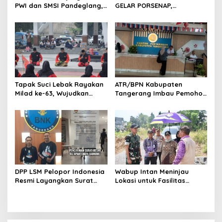
PWI dan SMSI Pandeglang,
GELAR PORSENAP,
Momentum Percepat
WUJUDKAN SPORTIFITAS
Konferensi Organisasi
DAN KEBERSAMAAN
Tapak Suci Lebak Rayakan
ATR/BPN Kabupaten
Milad ke-63, Wujudkan
Tangerang Imbau Pemohon
Pendekar Berkarakter
Aktif Pantau dan Laporkan
Menuju Kancah Dunia
Berkas Mandek
DPP LSM Pelopor Indonesia
Wabup Intan Meninjau
Resmi Layangkan Surat
Lokasi untuk Fasilitas
Klarifikasi untuk
Pengelolaan Sampah di
Management Ecohome dan
Tigaraksa
BNK