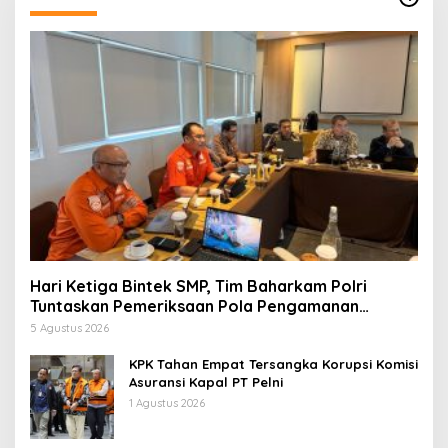
Hari Ketiga Bintek SMP, Tim Baharkam Polri
Tuntaskan Pemeriksaan Pola Pengamanan
Pertamina Patra Niaga Jabar
5 Agustus 2026
KPK Tahan Empat Tersangka Korupsi Komisi
Asuransi Kapal PT Pelni
1 Agustus 2026