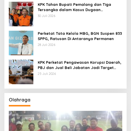
KPK Tahan Bupati Pemalang dan Tiga
Tersangka dalam Kasus Dugaan
Pemerasan
30 Juli 2026
Perketat Tata Kelola MBG, BGN Suspen 833
SPPG, Ratusan Di Antaranya Permanen
28 Juli 2026
KPK Perketat Pengawasan Korupsi Daerah,
PBJ dan Jual Beli Jabatan Jadi Target
Utama
25 Juli 2026
Olahraga