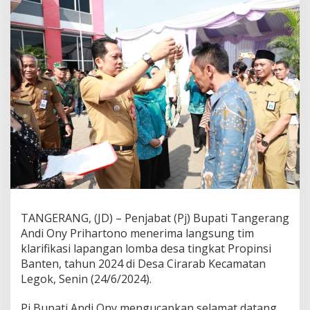
r
a
b
L
e
g
o
k
,
M
a
s
u
k
N
o
m
i
TANGERANG, (JD) – Penjabat (Pj) Bupati Tangerang
n
Andi Ony Prihartono menerima langsung tim
a
klarifikasi lapangan lomba desa tingkat Propinsi
s
Banten, tahun 2024 di Desa Cirarab Kecamatan
i
L
Legok, Senin (24/6/2024).
o
m
Pj Bupati Andi Ony mengucapkan selamat datang