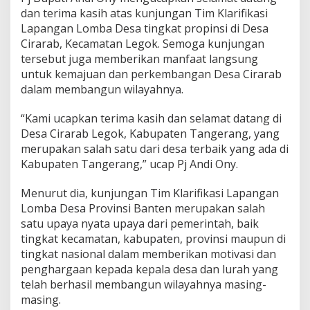
b
dan terima kasih atas kunjungan Tim Klarifikasi
a
Lapangan Lomba Desa tingkat propinsi di Desa
D
e
Cirarab, Kecamatan Legok. Semoga kunjungan
s
tersebut juga memberikan manfaat langsung
a
untuk kemajuan dan perkembangan Desa Cirarab
T
dalam membangun wilayahnya.
i
n
g
“Kami ucapkan terima kasih dan selamat datang di
k
Desa Cirarab Legok, Kabupaten Tangerang, yang
a
merupakan salah satu dari desa terbaik yang ada di
t
Kabupaten Tangerang,” ucap Pj Andi Ony.
P
r
o
Menurut dia, kunjungan Tim Klarifikasi Lapangan
p
Lomba Desa Provinsi Banten merupakan salah
i
satu upaya nyata upaya dari pemerintah, baik
n
tingkat kecamatan, kabupaten, provinsi maupun di
s
i
tingkat nasional dalam memberikan motivasi dan
B
penghargaan kepada kepala desa dan lurah yang
a
telah berhasil membangun wilayahnya masing-
n
masing.
t