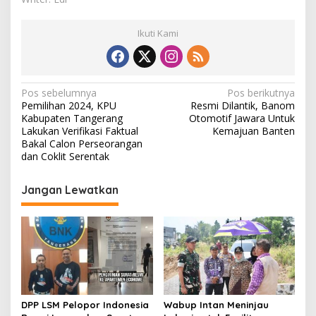
Ikuti Kami
N
Pos sebelumnya
Pos berikutnya
Pemilihan 2024, KPU
Resmi Dilantik, Banom
a
Kabupaten Tangerang
Otomotif Jawara Untuk
v
Lakukan Verifikasi Faktual
Kemajuan Banten
Bakal Calon Perseorangan
i
dan Coklit Serentak
g
Jangan Lewatkan
a
s
i
p
o
s
DPP LSM Pelopor Indonesia
Wabup Intan Meninjau