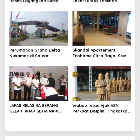
Resmi Layangkan Surat
Lokasi untuk Fasilitas
Klarifikasi untuk
Pengelolaan Sampah di
Management Ecohome dan
Tigaraksa
BNK
Perumahan Graha Delta
Skandal Apartement
Nusamas di Solear
Ecohome Citra Raya, Sewa
Melanggar Aturan, Diduga
Per Jam dan Peran
Belum Memiliki PSU
Pegawai Staf BNK
LAPAS KELAS IIA SERANG
Wabup Intan Ajak ASN
GELAR IKRAR SETIA NKRI,
Perkuat Disiplin, Tingkatkan
DIIKUTI 2 WARGA BINAAN
Kinerja dan Siaga Hadapi
KASUS TERORISME
Musim Kemarau