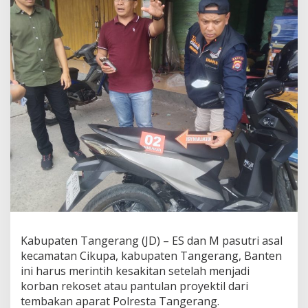
!
P
a
s
u
t
r
i
d
i
C
i
k
u
p
a
K
e
n
a
Kabupaten Tangerang (JD) – ES dan M pasutri asal
P
kecamatan Cikupa, kabupaten Tangerang, Banten
e
ini harus merintih kesakitan setelah menjadi
l
korban rekoset atau pantulan proyektil dari
u
r
tembakan aparat Polresta Tangerang.