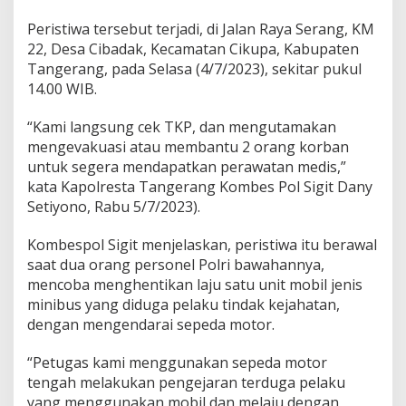
u
N
Peristiwa tersebut terjadi, di Jalan Raya Serang, KM
y
22, Desa Cibadak, Kecamatan Cikupa, Kabupaten
a
Tangerang, pada Selasa (4/7/2023), sekitar pukul
s
a
14.00 WIB.
r
“Kami langsung cek TKP, dan mengutamakan
mengevakuasi atau membantu 2 orang korban
untuk segera mendapatkan perawatan medis,”
kata Kapolresta Tangerang Kombes Pol Sigit Dany
Setiyono, Rabu 5/7/2023).
Kombespol Sigit menjelaskan, peristiwa itu berawal
saat dua orang personel Polri bawahannya,
mencoba menghentikan laju satu unit mobil jenis
minibus yang diduga pelaku tindak kejahatan,
dengan mengendarai sepeda motor.
“Petugas kami menggunakan sepeda motor
tengah melakukan pengejaran terduga pelaku
yang menggunakan mobil dan melaju dengan