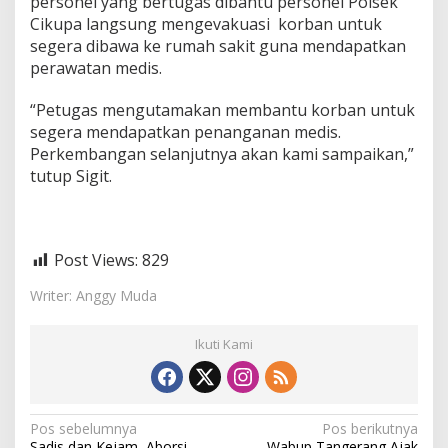
personel yang bertugas dibantu personel Polsek
Cikupa langsung mengevakuasi korban untuk
segera dibawa ke rumah sakit guna mendapatkan
perawatan medis.
“Petugas mengutamakan membantu korban untuk
segera mendapatkan penanganan medis.
Perkembangan selanjutnya akan kami sampaikan,”
tutup Sigit.
Post Views:
829
Writer: Anggy Muda
Ikuti Kami
N
Pos sebelumnya
Pos berikutnya
Sadis dan Kejam, Aborsi
Wabup Tangerang Ajak