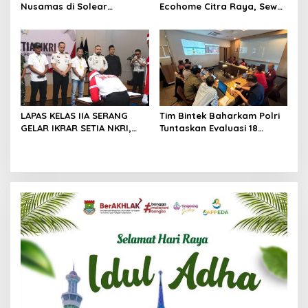
Nusamas di Solear
Ecohome Citra Raya, Sewa
Melanggar Aturan, Diduga
Per Jam dan Peran
Belum Memiliki PSU
Pegawai Staf BNK
LAPAS KELAS IIA SERANG
Tim Bintek Baharkam Polri
GELAR IKRAR SETIA NKRI,
Tuntaskan Evaluasi 18
DIIKUTI 2 WARGA BINAAN
Kriteria Pengamanan
KASUS TERORISME
Pertamina Jabar