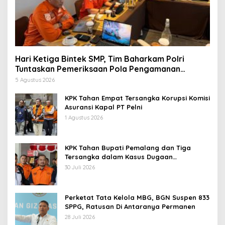
Hari Ketiga Bintek SMP, Tim Baharkam Polri
Tuntaskan Pemeriksaan Pola Pengamanan
Pertamina Patra Niaga Jabar
5 Agustus 2026
KPK Tahan Empat Tersangka Korupsi Komisi
Asuransi Kapal PT Pelni
1 Agustus 2026
KPK Tahan Bupati Pemalang dan Tiga
Tersangka dalam Kasus Dugaan
Pemerasan
30 Juli 2026
Perketat Tata Kelola MBG, BGN Suspen 833
SPPG, Ratusan Di Antaranya Permanen
28 Juli 2026