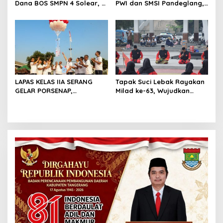
Dana BOS SMPN 4 Solear, L
PWI dan SMSI Pandeglang,
Tamba: Ada Anggaran
Momentum Percepat
Janggal Hingga Ratusan
Konferensi Organisasi
Juta
LAPAS KELAS IIA SERANG
Tapak Suci Lebak Rayakan
GELAR PORSENAP,
Milad ke-63, Wujudkan
WUJUDKAN SPORTIFITAS
Pendekar Berkarakter
DAN KEBERSAMAAN
Menuju Kancah Dunia