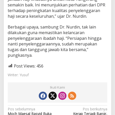
semakin baik. Ini menunjukkan perhatian dari DPR
terhadap peningkatan kualitas penyelenggaran
haji secara keseluruhan,” ujar Dr. Nurdin.
Berbagai upaya, sambung Dr. Nurdin, tak lain
dilakukan guna memastikan kelancaran
penyelenggaraan ibadah haji. “Persiapan hingga
nanti penyelenggaraannya, sudah merupakan
tugas dan tanggung jawab kita bersama,”
pungkasnya.
Post Views:
456
Writer: Yusuf
Ikuti Kami
N
Pos sebelumnya
Pos berikutnya
Moch Maesal Rasyid Buka
Kerap Terjadi Banjir,