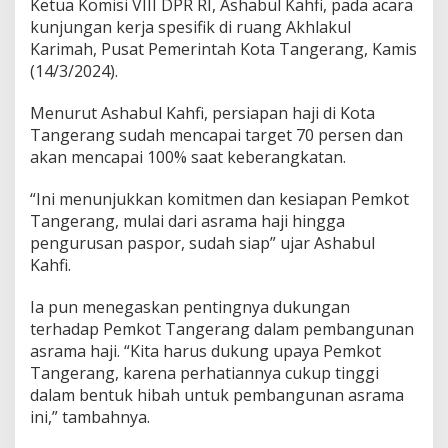
Ketua Komisi VIII DPR RI, Ashabul Kahfi, pada acara
m
P
kunjungan kerja spesifik di ruang Akhlakul
e
Karimah, Pusat Pemerintah Kota Tangerang, Kamis
r
(14/3/2024).
s
i
Menurut Ashabul Kahfi, persiapan haji di Kota
a
p
Tangerang sudah mencapai target 70 persen dan
a
akan mencapai 100% saat keberangkatan.
n
P
“Ini menunjukkan komitmen dan kesiapan Pemkot
e
Tangerang, mulai dari asrama haji hingga
n
y
pengurusan paspor, sudah siap” ujar Ashabul
e
Kahfi.
l
e
Ia pun menegaskan pentingnya dukungan
n
terhadap Pemkot Tangerang dalam pembangunan
g
g
asrama haji. “Kita harus dukung upaya Pemkot
a
Tangerang, karena perhatiannya cukup tinggi
r
dalam bentuk hibah untuk pembangunan asrama
a
ini,” tambahnya.
a
n