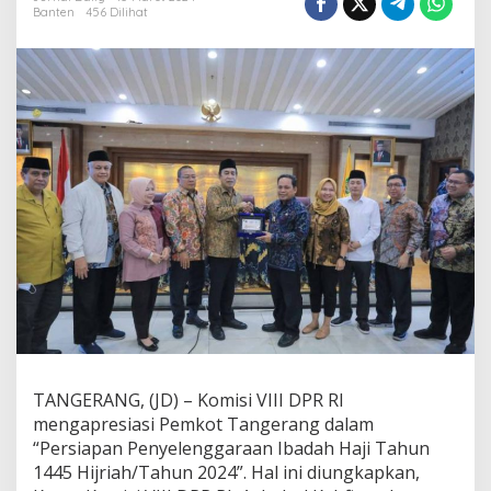
e
Banten
456 Dilihat
s
i
a
s
i
P
e
m
k
o
t
T
a
n
g
e
r
a
n
g
TANGERANG, (JD) – Komisi VIII DPR RI
D
mengapresiasi Pemkot Tangerang dalam
a
“Persiapan Penyelenggaraan Ibadah Haji Tahun
l
1445 Hijriah/Tahun 2024”. Hal ini diungkapkan,
a