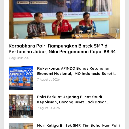
Korsabhara Polri Rampungkan Bintek SMP di
Pertamina Jabar, Nilai Pengamanan Capai 88,44
Persen
7 Agustus 2026
Rakerkonas APINDO Bahas Ketahanan
Ekonomi Nasional, IMO Indonesia Soroti
Pentingnya Kolaborasi Lintas Sektor
7 Agustus 2026
Polri Perkuat Jejaring Pusat Studi
Kepolisian, Dorong Riset Jadi Dasar
Kebijakan dan Inovasi
7 Agustus 2026
Hari Ketiga Bintek SMP, Tim Baharkam Polri