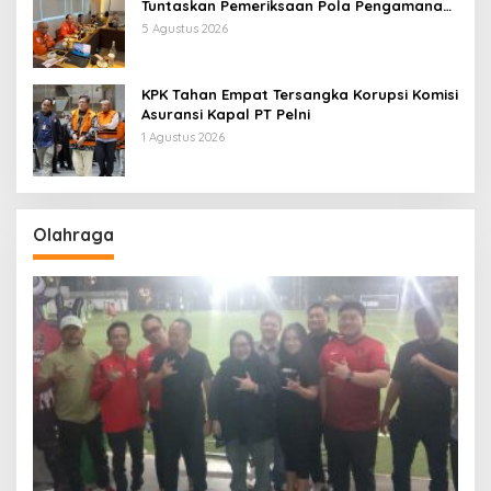
Tuntaskan Pemeriksaan Pola Pengamanan
Pertamina Patra Niaga Jabar
5 Agustus 2026
KPK Tahan Empat Tersangka Korupsi Komisi
Asuransi Kapal PT Pelni
1 Agustus 2026
Olahraga