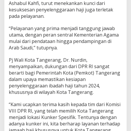
H
Ashabul Kahfi, turut menekankan kunci dari
a
kesuksesan penyelenggaraan haji juga terletak
j
pada pelayanan.
i
T
“Pelayanan yang prima menjadi tanggung jawab
a
h
utama, dengan peran sentral Kementerian Agama
u
mulai dari pendataan hingga pendampingan di
n
Arab Saudi,” tutupnya.
i
n
Pj Wali Kota Tangerang, Dr. Nurdin,
i
menyampaikan, dukungan dari DPR RI sangat
berarti bagi Pemerintah Kota (Pemkot) Tangerang
dalam upaya memastikan kesiapan
penyelenggaraan ibadah haji tahun 2024,
khususnya di wilayah Kota Tangerang.
“Kami ucapkan terima kasih kepada tim dari Komisi
VIII DPR RI, yang telah memilih Kota Tangerang
menjadi lokasi Kunker Spesifik. Tentunya dengan
adanya kunker ini, kita berharap layanan terhadap
jamaah haji khususnya untuk Kota Tangerang