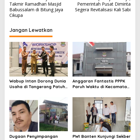
a
Takmir Ramadhan Masjid
Pemerintah Pusat Diminta
v
Babussalam di Bitung Jaya
Segera Revitalisasi Kali Sabi
Cikupa
i
g
Jangan Lewatkan
a
s
i
p
o
s
Wabup Intan Dorong Dunia
Anggaran Fantastis PPPK
Usaha di Tangerang Patuh
Paruh Waktu di Kecamatan
Kelola Limbah Domestik
Kemiri Tembus Rp286 Juta,
Kaperwil Banten Soroti
Minim Transparansi
Dugaan Penyimpangan
PWI Banten Kunjungi Sekber