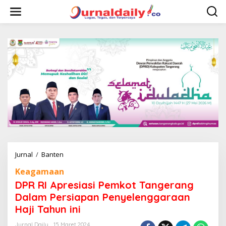
L
e
w
a
t
i
k
e
k
o
n
t
e
n
Jurnal
/
Banten
D
P
Keagamaan
R
R
DPR RI Apresiasi Pemkot Tangerang
I
Dalam Persiapan Penyelenggaraan
A
Haji Tahun ini
p
r
Jurnal Daily
15 Maret 2024