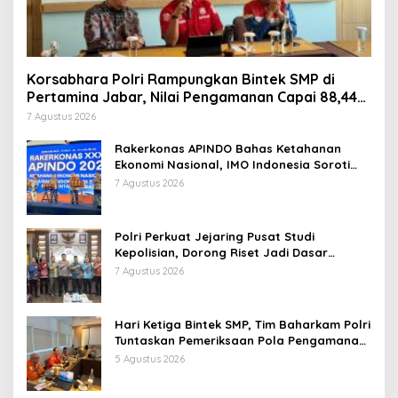
Korsabhara Polri Rampungkan Bintek SMP di
Pertamina Jabar, Nilai Pengamanan Capai 88,44
Persen
7 Agustus 2026
Rakerkonas APINDO Bahas Ketahanan
Ekonomi Nasional, IMO Indonesia Soroti
Pentingnya Kolaborasi Lintas Sektor
7 Agustus 2026
Polri Perkuat Jejaring Pusat Studi
Kepolisian, Dorong Riset Jadi Dasar
Kebijakan dan Inovasi
7 Agustus 2026
Hari Ketiga Bintek SMP, Tim Baharkam Polri
Tuntaskan Pemeriksaan Pola Pengamanan
Pertamina Patra Niaga Jabar
5 Agustus 2026