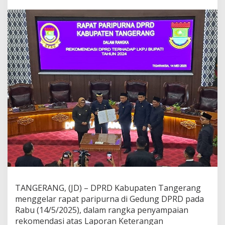
p
a
t
e
n
T
a
n
g
e
r
a
n
g
S
a
m
p
a
i
k
TANGERANG, (JD) – DPRD Kabupaten Tangerang
a
menggelar rapat paripurna di Gedung DPRD pada
n
5
Rabu (14/5/2025), dalam rangka penyampaian
5
rekomendasi atas Laporan Keterangan