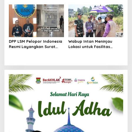
Menuju Kancah Dunia
Berkas Mandek
DPP LSM Pelopor Indonesia
Wabup Intan Meninjau
Resmi Layangkan Surat
Lokasi untuk Fasilitas
Klarifikasi untuk
Pengelolaan Sampah di
Management Ecohome dan
Tigaraksa
BNK