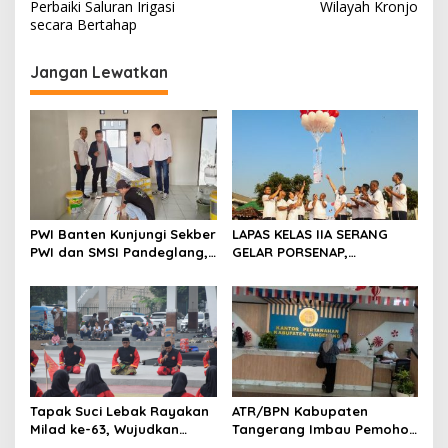
Perbaiki Saluran Irigasi
Wilayah Kronjo
i
secara Bertahap
g
Jangan Lewatkan
a
s
i
p
o
s
PWI Banten Kunjungi Sekber
LAPAS KELAS IIA SERANG
PWI dan SMSI Pandeglang,
GELAR PORSENAP,
Momentum Percepat
WUJUDKAN SPORTIFITAS
Konferensi Organisasi
DAN KEBERSAMAAN
Tapak Suci Lebak Rayakan
ATR/BPN Kabupaten
Milad ke-63, Wujudkan
Tangerang Imbau Pemohon
Pendekar Berkarakter
Aktif Pantau dan Laporkan