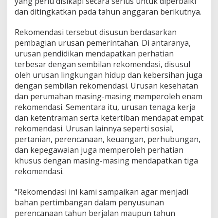
yang perlu disikapi secara serius untuk diperbaiki
T
dan ditingkatkan pada tahun anggaran berikutnya.
a
h
u
Rekomendasi tersebut disusun berdasarkan
n
pembagian urusan pemerintahan. Di antaranya,
A
urusan pendidikan mendapatkan perhatian
n
terbesar dengan sembilan rekomendasi, disusul
g
g
oleh urusan lingkungan hidup dan kebersihan juga
a
dengan sembilan rekomendasi. Urusan kesehatan
r
dan perumahan masing-masing memperoleh enam
a
rekomendasi. Sementara itu, urusan tenaga kerja
n
2
dan ketentraman serta ketertiban mendapat empat
0
rekomendasi. Urusan lainnya seperti sosial,
2
pertanian, perencanaan, keuangan, perhubungan,
4
dan kepegawaian juga memperoleh perhatian
khusus dengan masing-masing mendapatkan tiga
rekomendasi.
“Rekomendasi ini kami sampaikan agar menjadi
bahan pertimbangan dalam penyusunan
perencanaan tahun berjalan maupun tahun