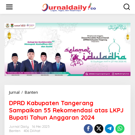
L
e
w
a
t
i
k
e
k
o
n
t
e
n
Jurnal
/
Banten
D
P
DPRD Kabupaten Tangerang
R
D
Sampaikan 55 Rekomendasi atas LKPJ
K
Bupati Tahun Anggaran 2024
a
b
Jurnal Daily
16 Mei 2025
u
Banten
406 Dilihat