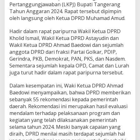
R
Pertanggungjawaban (LKPJ) Bupati Tangerang
e
Tahun Anggaran 2024. Rapat tersebut dipimpin
k
oleh langsung oleh Ketua DPRD Muhamad Amud.
o
m
e
Hadir dalam rapat paripurna Wakil Ketua DPRD
n
Kholid Ismail, Wakil Ketua DPRD Astayudin dan
d
Wakil Ketua DPRD Ahmad Baedowi dan sejumlah
a
anggota DPRD dari fraksi Partai Golkar, PDIP,
s
i
Gerindra, PKB, Demokrat, PAN, PKS, dan Nasdem.
a
Sementara sejumlah kepala OPD, Camat dan Lurah
t
juga turut hadir dalam rapat paripurna tersebut.
a
s
Dalam kesempatan ini, Waki Ketua DPRD Ahmad
L
K
Baedowi menyampaikan, bahwa DPRD memberikan
P
sebanyak 55 rekomendasi kepada pemerintah
J
daerah. Rekomendasi ini merupakan hasil evaluasi
B
mendalam terhadap pelaksanaan program dan
u
p
kegiatan yang telah dilaksanakan pemerintah
a
selama tahun 2024. Meski banyak capaian yang
t
diraih, DPRD menilai masih terdapat sejumlah hal
i