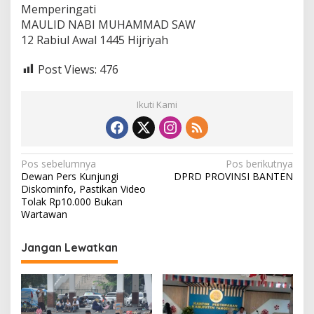
I
Memperingati
N
MAULID NABI MUHAMMAD SAW
S
12 Rabiul Awal 1445 Hijriyah
I
B
A
Post Views:
476
N
T
E
Ikuti Kami
N
N
Pos sebelumnya
Pos berikutnya
Dewan Pers Kunjungi
DPRD PROVINSI BANTEN
a
Diskominfo, Pastikan Video
v
Tolak Rp10.000 Bukan
Wartawan
i
g
Jangan Lewatkan
a
s
i