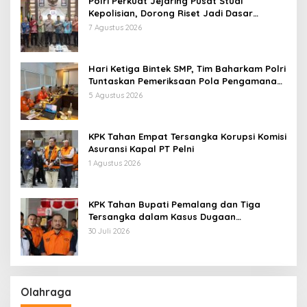
Polri Perkuat Jejaring Pusat Studi
Kepolisian, Dorong Riset Jadi Dasar
Kebijakan dan Inovasi
7 Agustus 2026
Hari Ketiga Bintek SMP, Tim Baharkam Polri
Tuntaskan Pemeriksaan Pola Pengamanan
Pertamina Patra Niaga Jabar
5 Agustus 2026
KPK Tahan Empat Tersangka Korupsi Komisi
Asuransi Kapal PT Pelni
1 Agustus 2026
KPK Tahan Bupati Pemalang dan Tiga
Tersangka dalam Kasus Dugaan
Pemerasan
30 Juli 2026
Olahraga