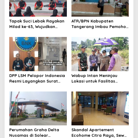
p
o
s
Tapak Suci Lebak Rayakan
ATR/BPN Kabupaten
Milad ke-63, Wujudkan
Tangerang Imbau Pemohon
Pendekar Berkarakter
Aktif Pantau dan Laporkan
Menuju Kancah Dunia
Berkas Mandek
DPP LSM Pelopor Indonesia
Wabup Intan Meninjau
Resmi Layangkan Surat
Lokasi untuk Fasilitas
Klarifikasi untuk
Pengelolaan Sampah di
Management Ecohome dan
Tigaraksa
BNK
Perumahan Graha Delta
Skandal Apartement
Nusamas di Solear
Ecohome Citra Raya, Sewa