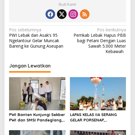
Ikuti Kami
N
Pos sebelumnya
Pos berikutnya
PWI Lebak dan Asak’s 95
Pemkab Lebak Hapus PBB
a
Ngelantour Gelar Muncak
bagi Petani Dengan Luas
v
Bareng ke Gunung Aseupan
Sawah 5.000 Meter
Kebawah ‎
i
g
Jangan Lewatkan
a
s
i
p
o
s
PWI Banten Kunjungi Sekber
LAPAS KELAS IIA SERANG
PWI dan SMSI Pandeglang,
GELAR PORSENAP,
Momentum Percepat
WUJUDKAN SPORTIFITAS
Konferensi Organisasi
DAN KEBERSAMAAN