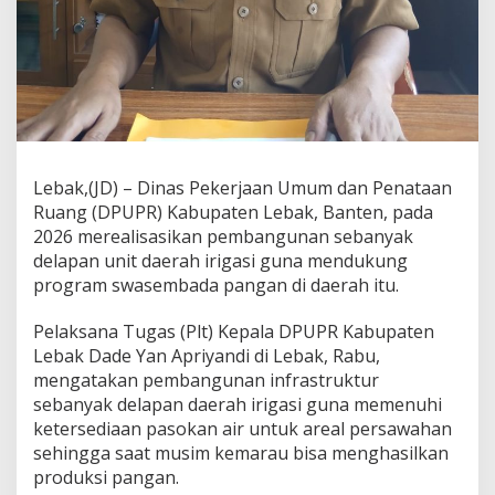
I
r
i
g
a
s
i
D
u
k
Lebak,(JD) – Dinas Pekerjaan Umum dan Penataan
u
Ruang (DPUPR) Kabupaten Lebak, Banten, pada
n
2026 merealisasikan pembangunan sebanyak
g
delapan unit daerah irigasi guna mendukung
S
w
program swasembada pangan di daerah itu.
a
s
‎Pelaksana Tugas (Plt) Kepala DPUPR Kabupaten
e
Lebak Dade Yan Apriyandi di Lebak, Rabu,
m
mengatakan pembangunan infrastruktur
b
a
sebanyak delapan daerah irigasi guna memenuhi
d
ketersediaan pasokan air untuk areal persawahan
a
sehingga saat musim kemarau bisa menghasilkan
P
produksi pangan.
a