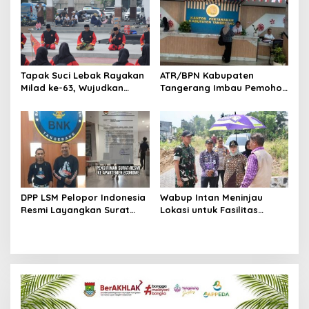
Tapak Suci Lebak Rayakan
ATR/BPN Kabupaten
Milad ke-63, Wujudkan
Tangerang Imbau Pemohon
Pendekar Berkarakter
Aktif Pantau dan Laporkan
Menuju Kancah Dunia
Berkas Mandek
DPP LSM Pelopor Indonesia
Wabup Intan Meninjau
Resmi Layangkan Surat
Lokasi untuk Fasilitas
Klarifikasi untuk
Pengelolaan Sampah di
Management Ecohome dan
Tigaraksa
BNK