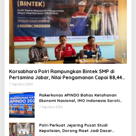
Korsabhara Polri Rampungkan Bintek SMP di
Pertamina Jabar, Nilai Pengamanan Capai 88,44
Persen
7 Agustus 2026
Rakerkonas APINDO Bahas Ketahanan
Ekonomi Nasional, IMO Indonesia Soroti
Pentingnya Kolaborasi Lintas Sektor
7 Agustus 2026
Polri Perkuat Jejaring Pusat Studi
Kepolisian, Dorong Riset Jadi Dasar
Kebijakan dan Inovasi