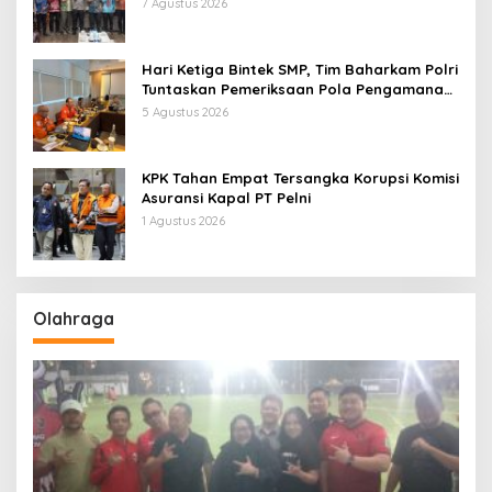
7 Agustus 2026
Hari Ketiga Bintek SMP, Tim Baharkam Polri
Tuntaskan Pemeriksaan Pola Pengamanan
Pertamina Patra Niaga Jabar
5 Agustus 2026
KPK Tahan Empat Tersangka Korupsi Komisi
Asuransi Kapal PT Pelni
1 Agustus 2026
Olahraga