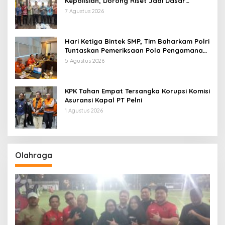
Kepolisian, Dorong Riset Jadi Dasar
Kebijakan dan Inovasi
7 Agustus 2026
Hari Ketiga Bintek SMP, Tim Baharkam Polri
Tuntaskan Pemeriksaan Pola Pengamanan
Pertamina Patra Niaga Jabar
5 Agustus 2026
KPK Tahan Empat Tersangka Korupsi Komisi
Asuransi Kapal PT Pelni
1 Agustus 2026
Olahraga