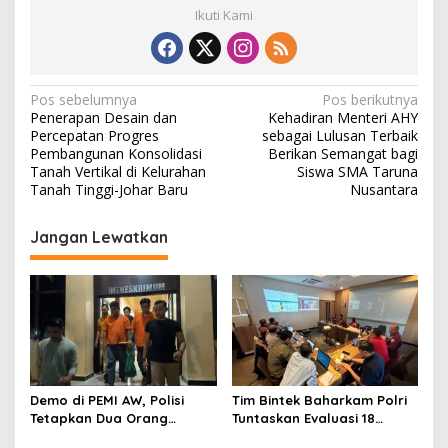
Ikuti Kami
N
Pos sebelumnya
Pos berikutnya
Penerapan Desain dan
Kehadiran Menteri AHY
a
Percepatan Progres
sebagai Lulusan Terbaik
v
Pembangunan Konsolidasi
Berikan Semangat bagi
Tanah Vertikal di Kelurahan
Siswa SMA Taruna
i
Tanah Tinggi-Johar Baru
Nusantara
g
Jangan Lewatkan
a
s
i
p
o
s
Demo di PEMI AW, Polisi
Tim Bintek Baharkam Polri
Tetapkan Dua Orang
Tuntaskan Evaluasi 18
Tersangka
Kriteria Pengamanan