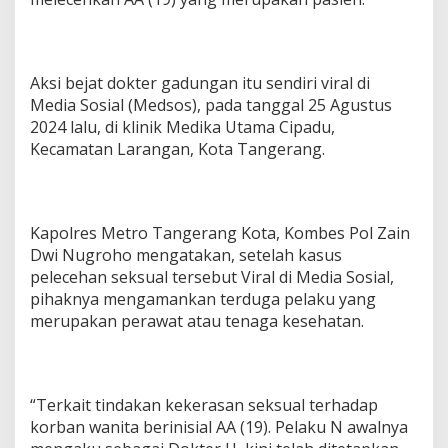
k
a
n
P
a
Aksi bejat dokter gadungan itu sendiri viral di
s
Media Sosial (Medsos), pada tanggal 25 Agustus
i
2024 lalu, di klinik Medika Utama Cipadu,
e
Kecamatan Larangan, Kota Tangerang.
n
A
B
G
d
Kapolres Metro Tangerang Kota, Kombes Pol Zain
i
Dwi Nugroho mengatakan, setelah kasus
K
o
pelecehan seksual tersebut Viral di Media Sosial,
t
pihaknya mengamankan terduga pelaku yang
a
merupakan perawat atau tenaga kesehatan.
T
a
n
g
e
“Terkait tindakan kekerasan seksual terhadap
r
korban wanita berinisial AA (19). Pelaku N awalnya
a