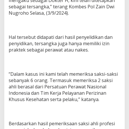
mengaku sebagai Dokter H, kini telah ditetapkan
n
sebagai tersangka,” terang Kombes Pol Zain Dwi
g
Nugroho Selasa, (3/9/2024).
Hal tersebut didapati dari hasil penyelidikan dan
penyidikan, tersangka juga hanya memiliki izin
praktek sebagai perawat atau nakes.
“Dalam kasus ini kami telah memeriksa saksi-saksi
sebanyak 6 orang. Termasuk memeriksa 2 saksi
ahli berasal dari Persatuan Perawat Nasional
Indonesia dan Tim Kerja Pelayanan Perizinan
Khusus Kesehatan serta pelaku,” katanya.
Berdasarkan hasil pemeriksaan saksi ahli profesi