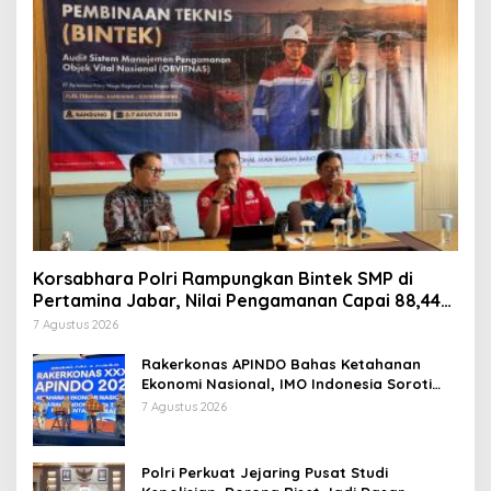
Korsabhara Polri Rampungkan Bintek SMP di
Pertamina Jabar, Nilai Pengamanan Capai 88,44
Persen
7 Agustus 2026
Rakerkonas APINDO Bahas Ketahanan
Ekonomi Nasional, IMO Indonesia Soroti
Pentingnya Kolaborasi Lintas Sektor
7 Agustus 2026
Polri Perkuat Jejaring Pusat Studi