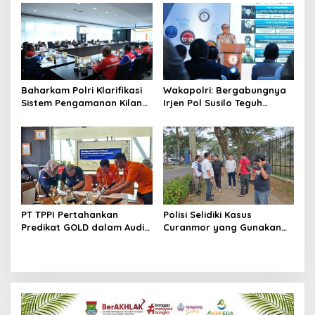
Pertamina Jabar
Baharkam Polri Klarifikasi
Wakapolri: Bergabungnya
Sistem Pengamanan Kilang
Irjen Pol Susilo Teguh
Pertamina RU IV Cilacap
Raharjo Perkuat Jejaring
Nasional Pusat Studi
Kepolisian
PT TPPI Pertahankan
Polisi Selidiki Kasus
Predikat GOLD dalam Audit
Curanmor yang Gunakan
Resertifikasi SMP Obvitnas
Senjata Api di Citra Raya