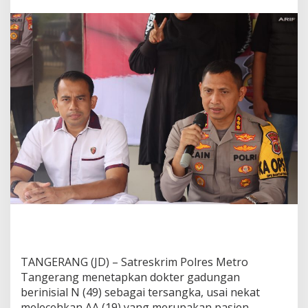
!
D
o
k
t
e
r
G
a
d
u
n
g
a
n
N
e
k
a
t
L
TANGERANG (JD) – Satreskrim Polres Metro
e
c
Tangerang menetapkan dokter gadungan
e
berinisial N (49) sebagai tersangka, usai nekat
h
melecehkan AA (19) yang merupakan pasien.