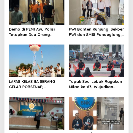
i
p
o
s
Demo di PEMI AW, Polisi
PWI Banten Kunjungi Sekber
Tetapkan Dua Orang
PWI dan SMSI Pandeglang,
Tersangka
Momentum Percepat
Konferensi Organisasi
LAPAS KELAS IIA SERANG
Tapak Suci Lebak Rayakan
GELAR PORSENAP,
Milad ke-63, Wujudkan
WUJUDKAN SPORTIFITAS
Pendekar Berkarakter
DAN KEBERSAMAAN
Menuju Kancah Dunia