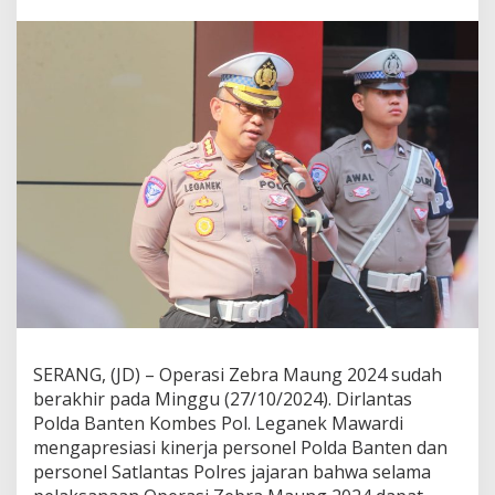
O
p
e
r
a
s
i
Z
e
b
r
a
M
a
u
n
g
2
0
SERANG, (JD) – Operasi Zebra Maung 2024 sudah
2
berakhir pada Minggu (27/10/2024). Dirlantas
4
,
Polda Banten Kombes Pol. Leganek Mawardi
P
mengapresiasi kinerja personel Polda Banten dan
o
personel Satlantas Polres jajaran bahwa selama
l