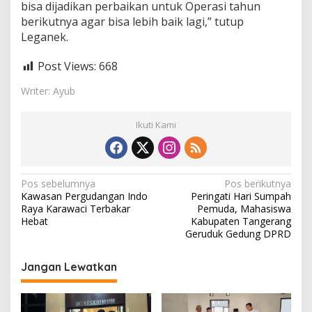
bisa dijadikan perbaikan untuk Operasi tahun
berikutnya agar bisa lebih baik lagi,” tutup
Leganek.
Post Views:
668
Writer: Ayub
Ikuti Kami
N
Pos sebelumnya
Pos berikutnya
Kawasan Pergudangan Indo
Peringati Hari Sumpah
a
Raya Karawaci Terbakar
Pemuda, Mahasiswa
v
Hebat
Kabupaten Tangerang
Geruduk Gedung DPRD
i
g
Jangan Lewatkan
a
s