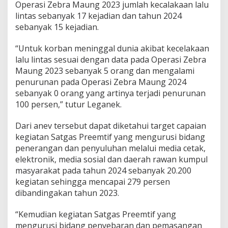
k
Operasi Zebra Maung 2023 jumlah kecalakaan lalu
a
lintas sebanyak 17 kejadian dan tahun 2024
K
sebanyak 15 kejadian.
e
c
“Untuk korban meninggal dunia akibat kecelakaan
a
l
lalu lintas sesuai dengan data pada Operasi Zebra
a
Maung 2023 sebanyak 5 orang dan mengalami
k
penurunan pada Operasi Zebra Maung 2024
a
sebanyak 0 orang yang artinya terjadi penurunan
a
100 persen,” tutur Leganek.
n
Y
a
Dari anev tersebut dapat diketahui target capaian
n
kegiatan Satgas Preemtif yang mengurusi bidang
g
penerangan dan penyuluhan melalui media cetak,
S
elektronik, media sosial dan daerah rawan kumpul
i
g
masyarakat pada tahun 2024 sebanyak 20.200
n
kegiatan sehingga mencapai 279 persen
i
dibandingakan tahun 2023.
f
i
“Kemudian kegiatan Satgas Preemtif yang
k
a
mengurusi bidang penyebaran dan pemasangan