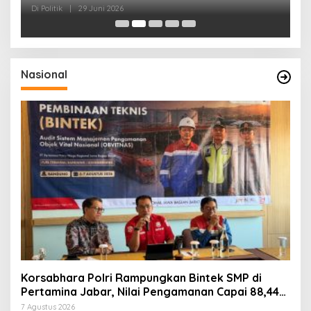
dan Kepedulian Sosial
F
Di Politik
|
29 Juni 2026
Di 
Nasional
Korsabhara Polri Rampungkan Bintek SMP di
Pertamina Jabar, Nilai Pengamanan Capai 88,44
Persen
7 Agustus 2026