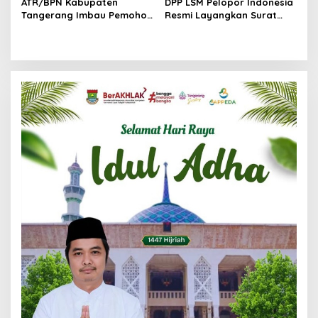
ATR/BPN Kabupaten
DPP LSM Pelopor Indonesia
Tangerang Imbau Pemohon
Resmi Layangkan Surat
Aktif Pantau dan Laporkan
Klarifikasi untuk
Berkas Mandek
Management Ecohome dan
BNK