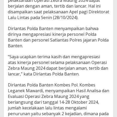
pelaksanaan Operasi Zebra Maung 2024 dapat
d
berjalan dengan aman, tertib dan lancar. Hal ini
a
B
disampaikan saat pelaksanaan Apel pagi Direktorat
a
Lalu Lintas pada Senin (28/10/2024).
n
t
Dirlantas Polda Banten menyampaikan bahwa
e
dirinya mengapresiasi kinerja personel Polda
n
C
Banten dan personel Satlantas Polres jajaran Polda
a
Banten.
t
a
“Saya ucapkan terima kasih dan mengapresiasi
t
atas kinerja personel selama pelaksanaan Operasi
P
e
Zebra Maung 2024 dapat berjalan aman, tertib dan
n
lancar,” kata Dirlantas Polda Banten.
u
r
Dirlantas Polda Banten Kombes Pol. Kombes
u
Leganek Mawardi, menyampaikan Hasil Analisa dan
n
a
Evaluasi Operasi Zebra Maung 2024 yang
n
berlangsung dari tanggal 14-28 Oktober 2024,
A
jumlah kecelakaan lalu lintas mengalami
n
penurunan yaitu sebanyak 2 kejadian, dimana pada
g