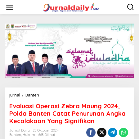
L
e
w
a
t
i
k
e
k
o
n
t
e
n
Jurnal
/
Banten
E
v
Evaluasi Operasi Zebra Maung 2024,
a
l
Polda Banten Catat Penurunan Angka
u
Kecalakaan Yang Signifikan
a
s
Jurnal Daily
28 Oktober 2024
i
Banten
,
Hukrim
668 Dilihat