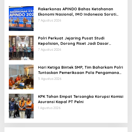
Rakerkonas APINDO Bahas Ketahanan
Ekonomi Nasional, IMO Indonesia Soroti
Pentingnya Kolaborasi Lintas Sektor
7 Agustus 2026
Polri Perkuat Jejaring Pusat Studi
Kepolisian, Dorong Riset Jadi Dasar
Kebijakan dan Inovasi
7 Agustus 2026
Hari Ketiga Bintek SMP, Tim Baharkam Polri
Tuntaskan Pemeriksaan Pola Pengamanan
Pertamina Patra Niaga Jabar
5 Agustus 2026
KPK Tahan Empat Tersangka Korupsi Komisi
Asuransi Kapal PT Pelni
1 Agustus 2026