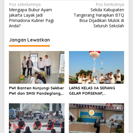
N
Pos sebelumnya
Pos berikutnya
Mengapa Bubur Ayam
Sekda Kabupaten
a
Jakarta Layak Jadi
Tangerang Harapkan BTQ
v
Primadona Kuliner Pagi
Bisa Dijadikan Mulok di
Anda?
Seluruh Sekolah
i
g
Jangan Lewatkan
a
s
i
p
o
s
PWI Banten Kunjungi Sekber
LAPAS KELAS IIA SERANG
PWI dan SMSI Pandeglang,
GELAR PORSENAP,
Momentum Percepat
WUJUDKAN SPORTIFITAS
Konferensi Organisasi
DAN KEBERSAMAAN