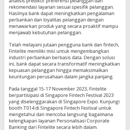
analisis prediktif preferensi pelanggan dan
g
rekomendasi layanan sesuai spesifik pelanggan.
a
p
Hasilnya bank dapat meningkatkan pengalaman
o
perbankan dan loyalitas pelanggan dengan
r
menawarkan produk yang secara proaktif mampu
e
menjawab kebutuhan pelanggan.
F
i
n
Telah melayani jutaan pengguna bank dan fintech,
t
Fintelite memiliki misi untuk mengembangkan
e
industri perbankan berbasis data. Dengan solusi
c
ini, bank dapat secara transformatif meningkatkan
h
F
kepuasan pelanggan hingga memaksimalkan
e
keuntungan perusahaan dalam jangka panjang.
s
t
Pada tanggal 15-17 November 2023, Fintelite
i
berpartisipasi di Singapore Fintech Festival 2023
v
a
yang diselenggarakan di Singapore Expo. Kunjungi
l
booth T014 di Singapore Fintech Festival untuk
2
mengetahui dan mencoba langsung bagaimana
0
kelengkapan layanan Personalisasi Corporate
2
Banking dari Fintelite secara lebih dalam.
3