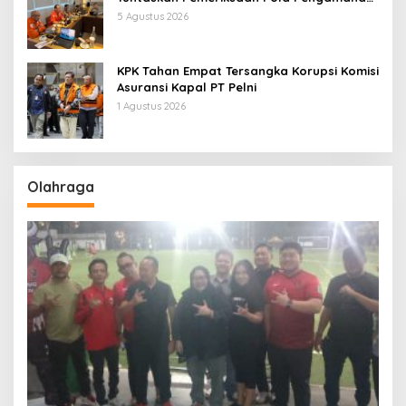
Pertamina Patra Niaga Jabar
5 Agustus 2026
KPK Tahan Empat Tersangka Korupsi Komisi
Asuransi Kapal PT Pelni
1 Agustus 2026
Olahraga