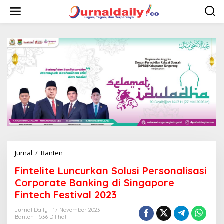
L
e
w
a
t
i
k
e
k
o
n
t
e
n
Jurnal
/
Banten
F
i
Fintelite Luncurkan Solusi Personalisasi
n
t
Corporate Banking di Singapore
e
Fintech Festival 2023
l
i
Jurnal Daily
17 November 2023
t
Banten
536 Dilihat