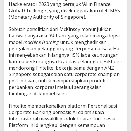
s
Hackelerator 2023 yang bertajuk ‘AI in Finance
a
Global Challenge’, yang diselenggarakan oleh MAS
s
(Monetary Authority of Singapore).
i
C
o
Sebuah penelitian dari McKinsey menunjukkan
r
bahwa hanya ada 9% bank yang telah mengadopsi
p
model
machine learning
untuk menghadirkan
o
pengalaman pelanggan yang terpersonalisasi. Hal
r
a
ini menyebabkan hilangnya 15% laba keuntungan
t
karena berkurangnya loyalitas pelanggan. Fakta ini
e
mendorong Fintelite, bekerja sama dengan ANZ
B
Singapore sebagai salah satu corporate champion
a
n
perlombaan, untuk mempersiapkan produk
k
perbankan korporasi melalui serangkaian
i
bimbingan di kompetisi ini.
n
g
Fintelite memperkenalkan platform Personalisasi
d
i
Corporate Banking berbasis AI dalam skala
S
internasional mewakili produk buatan Indonesia.
i
Platform ini dilengkapi dengan kemampuan
n