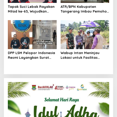
Tapak Suci Lebak Rayakan
ATR/BPN Kabupaten
Milad ke-63, Wujudkan
Tangerang Imbau Pemohon
Pendekar Berkarakter
Aktif Pantau dan Laporkan
Menuju Kancah Dunia
Berkas Mandek
DPP LSM Pelopor Indonesia
Wabup Intan Meninjau
Resmi Layangkan Surat
Lokasi untuk Fasilitas
Klarifikasi untuk
Pengelolaan Sampah di
Management Ecohome dan
Tigaraksa
BNK