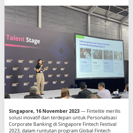
e
L
u
n
c
u
r
k
a
n
S
o
l
u
s
i
P
e
r
s
o
Singapore, 16 November 2023
— Fintelite merilis
n
solusi inovatif dan terdepan untuk Personalisasi
a
l
Corporate Banking di Singapore Fintech Festival
i
2023, dalam runtutan program Global Fintech