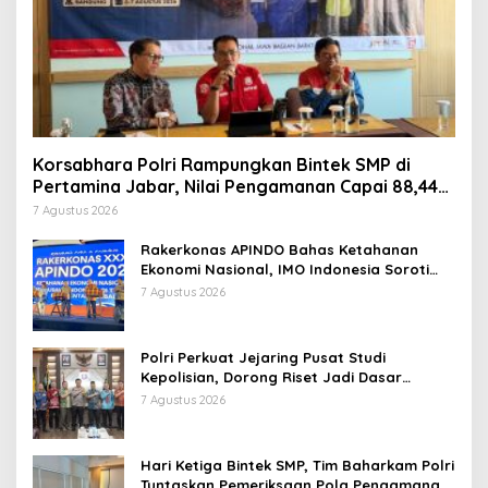
Korsabhara Polri Rampungkan Bintek SMP di
Pertamina Jabar, Nilai Pengamanan Capai 88,44
Persen
7 Agustus 2026
Rakerkonas APINDO Bahas Ketahanan
Ekonomi Nasional, IMO Indonesia Soroti
Pentingnya Kolaborasi Lintas Sektor
7 Agustus 2026
Polri Perkuat Jejaring Pusat Studi
Kepolisian, Dorong Riset Jadi Dasar
Kebijakan dan Inovasi
7 Agustus 2026
Hari Ketiga Bintek SMP, Tim Baharkam Polri
Tuntaskan Pemeriksaan Pola Pengamanan