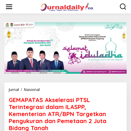
L
e
w
a
t
i
k
e
k
o
n
t
e
n
Jurnal
/
Nasional
G
E
GEMAPATAS Akselerasi PTSL
M
A
Terintegrasi dalam ILASPP,
P
Kementerian ATR/BPN Targetkan
A
Pengukuran dan Pemetaan 2 Juta
T
A
Bidang Tanah