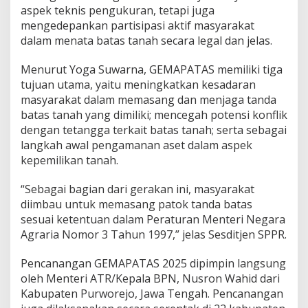
A
aspek teknis pengukuran, tetapi juga
T
mengedepankan partisipasi aktif masyarakat
R
dalam menata batas tanah secara legal dan jelas.
/
B
P
Menurut Yoga Suwarna, GEMAPATAS memiliki tiga
N
tujuan utama, yaitu meningkatkan kesadaran
T
masyarakat dalam memasang dan menjaga tanda
a
batas tanah yang dimiliki; mencegah potensi konflik
r
g
dengan tetangga terkait batas tanah; serta sebagai
e
langkah awal pengamanan aset dalam aspek
t
kepemilikan tanah.
k
a
“Sebagai bagian dari gerakan ini, masyarakat
n
P
diimbau untuk memasang patok tanda batas
e
sesuai ketentuan dalam Peraturan Menteri Negara
n
Agraria Nomor 3 Tahun 1997,” jelas Sesditjen SPPR.
g
u
Pencanangan GEMAPATAS 2025 dipimpin langsung
k
u
oleh Menteri ATR/Kepala BPN, Nusron Wahid dari
r
Kabupaten Purworejo, Jawa Tengah. Pencanangan
a