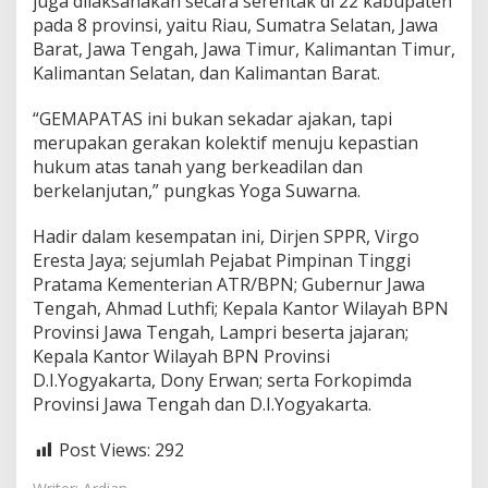
juga dilaksanakan secara serentak di 22 kabupaten
n
pada 8 provinsi, yaitu Riau, Sumatra Selatan, Jawa
d
Barat, Jawa Tengah, Jawa Timur, Kalimantan Timur,
a
n
Kalimantan Selatan, dan Kalimantan Barat.
P
e
“GEMAPATAS ini bukan sekadar ajakan, tapi
m
merupakan gerakan kolektif menuju kepastian
e
hukum atas tanah yang berkeadilan dan
t
a
berkelanjutan,” pungkas Yoga Suwarna.
a
n
Hadir dalam kesempatan ini, Dirjen SPPR, Virgo
2
Eresta Jaya; sejumlah Pejabat Pimpinan Tinggi
J
Pratama Kementerian ATR/BPN; Gubernur Jawa
u
t
Tengah, Ahmad Luthfi; Kepala Kantor Wilayah BPN
a
Provinsi Jawa Tengah, Lampri beserta jajaran;
B
Kepala Kantor Wilayah BPN Provinsi
i
D.I.Yogyakarta, Dony Erwan; serta Forkopimda
d
a
Provinsi Jawa Tengah dan D.I.Yogyakarta.
n
g
Post Views:
292
T
a