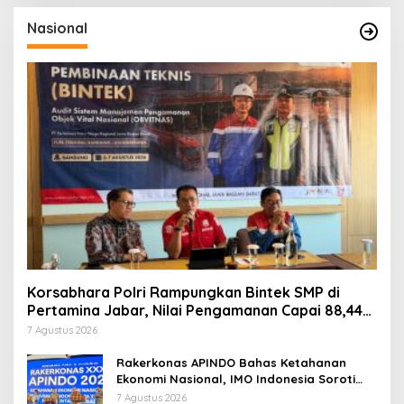
Nasional
Korsabhara Polri Rampungkan Bintek SMP di
Pertamina Jabar, Nilai Pengamanan Capai 88,44
Persen
7 Agustus 2026
Rakerkonas APINDO Bahas Ketahanan
Ekonomi Nasional, IMO Indonesia Soroti
Pentingnya Kolaborasi Lintas Sektor
7 Agustus 2026