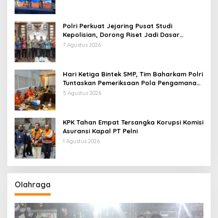
Polri Perkuat Jejaring Pusat Studi
Kepolisian, Dorong Riset Jadi Dasar
Kebijakan dan Inovasi
7 Agustus 2026
Hari Ketiga Bintek SMP, Tim Baharkam Polri
Tuntaskan Pemeriksaan Pola Pengamanan
Pertamina Patra Niaga Jabar
5 Agustus 2026
KPK Tahan Empat Tersangka Korupsi Komisi
Asuransi Kapal PT Pelni
1 Agustus 2026
Olahraga