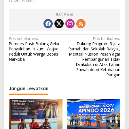
Writer: Ardian
n
a
h
Ikuti Kami
N
Pos sebelumnya
Pos berikutnya
Pemdes Pasir Bolang Gelar
Dukung Program 3 Juta
a
Penyuluhan Hukum: Wujud
Rumah dan Sekolah Rakyat,
v
Peduli Untuk Warga Bebas
Menteri Nusron Pesan agar
Narkoba
Pembangunan Tidak
i
Dilakukan di Atas Lahan
Sawah demi Ketahanan
g
Pangan
a
s
Jangan Lewatkan
i
p
o
s