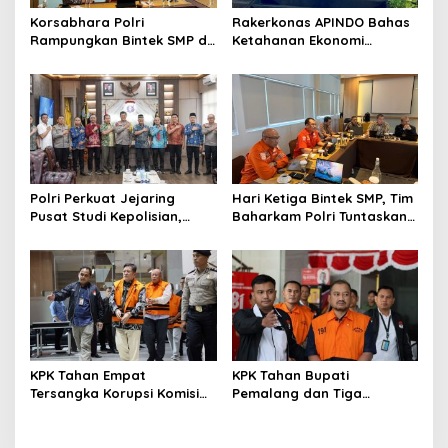
Korsabhara Polri
Rakerkonas APINDO Bahas
Rampungkan Bintek SMP di
Ketahanan Ekonomi
Pertamina Jabar, Nilai
Nasional, IMO Indonesia
Pengamanan Capai 88,44
Soroti Pentingnya
Persen
Kolaborasi Lintas Sektor
Polri Perkuat Jejaring
Hari Ketiga Bintek SMP, Tim
Pusat Studi Kepolisian,
Baharkam Polri Tuntaskan
Dorong Riset Jadi Dasar
Pemeriksaan Pola
Kebijakan dan Inovasi
Pengamanan Pertamina
Patra Niaga Jabar
KPK Tahan Empat
KPK Tahan Bupati
Tersangka Korupsi Komisi
Pemalang dan Tiga
Asuransi Kapal PT Pelni
Tersangka dalam Kasus
Dugaan Pemerasan