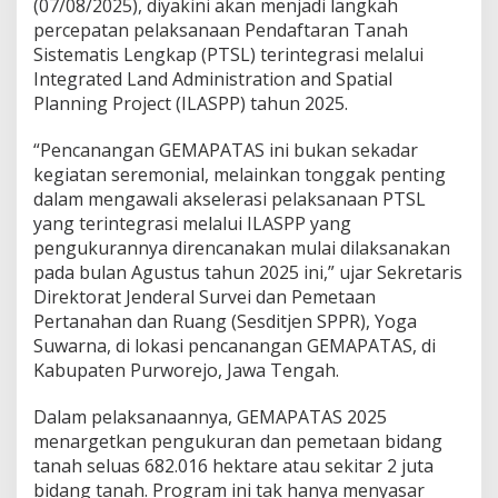
(07/08/2025), diyakini akan menjadi langkah
s
i
percepatan pelaksanaan Pendaftaran Tanah
d
Sistematis Lengkap (PTSL) terintegrasi melalui
a
Integrated Land Administration and Spatial
l
Planning Project (ILASPP) tahun 2025.
a
m
I
“Pencanangan GEMAPATAS ini bukan sekadar
L
kegiatan seremonial, melainkan tonggak penting
A
dalam mengawali akselerasi pelaksanaan PTSL
S
yang terintegrasi melalui ILASPP yang
P
P
pengukurannya direncanakan mulai dilaksanakan
,
pada bulan Agustus tahun 2025 ini,” ujar Sekretaris
K
Direktorat Jenderal Survei dan Pemetaan
e
Pertanahan dan Ruang (Sesditjen SPPR), Yoga
m
Suwarna, di lokasi pencanangan GEMAPATAS, di
e
n
Kabupaten Purworejo, Jawa Tengah.
t
e
Dalam pelaksanaannya, GEMAPATAS 2025
r
menargetkan pengukuran dan pemetaan bidang
i
tanah seluas 682.016 hektare atau sekitar 2 juta
a
n
bidang tanah. Program ini tak hanya menyasar