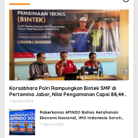
Korsabhara Polri Rampungkan Bintek SMP di
Pertamina Jabar, Nilai Pengamanan Capai 88,44
Persen
7 Agustus 2026
Rakerkonas APINDO Bahas Ketahanan
Ekonomi Nasional, IMO Indonesia Soroti
Pentingnya Kolaborasi Lintas Sektor
7 Agustus 2026