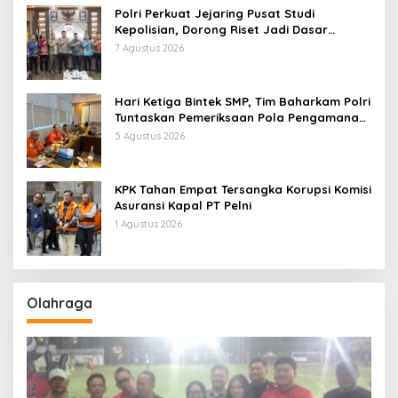
Polri Perkuat Jejaring Pusat Studi
Kepolisian, Dorong Riset Jadi Dasar
Kebijakan dan Inovasi
7 Agustus 2026
Hari Ketiga Bintek SMP, Tim Baharkam Polri
Tuntaskan Pemeriksaan Pola Pengamanan
Pertamina Patra Niaga Jabar
5 Agustus 2026
KPK Tahan Empat Tersangka Korupsi Komisi
Asuransi Kapal PT Pelni
1 Agustus 2026
Olahraga