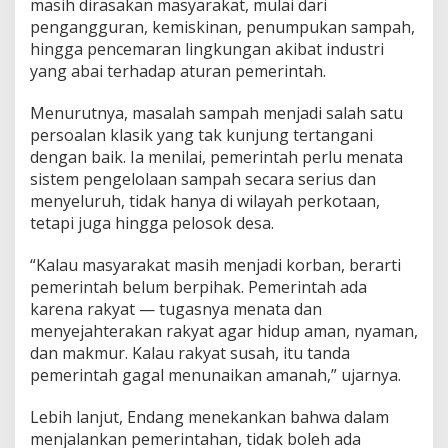
masih dirasakan masyarakat, mulai dari
A
k
pengangguran, kemiskinan, penumpukan sampah,
s
hingga pencemaran lingkungan akibat industri
i
yang abai terhadap aturan pemerintah.
N
y
Menurutnya, masalah sampah menjadi salah satu
a
t
persoalan klasik yang tak kunjung tertangani
a
dengan baik. Ia menilai, pemerintah perlu menata
,
sistem pengelolaan sampah secara serius dan
B
menyeluruh, tidak hanya di wilayah perkotaan,
u
tetapi juga hingga pelosok desa.
k
a
n
“Kalau masyarakat masih menjadi korban, berarti
S
pemerintah belum berpihak. Pemerintah ada
e
karena rakyat — tugasnya menata dan
k
menyejahterakan rakyat agar hidup aman, nyaman,
a
d
dan makmur. Kalau rakyat susah, itu tanda
a
pemerintah gagal menunaikan amanah,” ujarnya.
r
S
Lebih lanjut, Endang menekankan bahwa dalam
l
menjalankan pemerintahan, tidak boleh ada
o