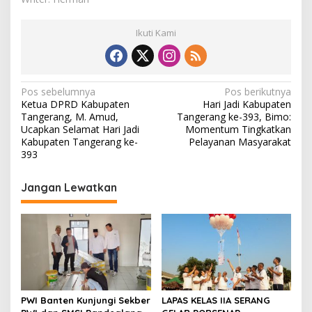
Ikuti Kami
N
Pos sebelumnya
Pos berikutnya
Ketua DPRD Kabupaten
Hari Jadi Kabupaten
a
Tangerang, M. Amud,
Tangerang ke-393, Bimo:
v
Ucapkan Selamat Hari Jadi
Momentum Tingkatkan
Kabupaten Tangerang ke-
Pelayanan Masyarakat
i
393
g
Jangan Lewatkan
a
s
i
p
o
s
PWI Banten Kunjungi Sekber
LAPAS KELAS IIA SERANG