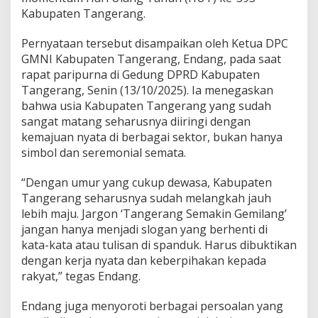
r
Kabupaten Tangerang.
a
n
g
Pernyataan tersebut disampaikan oleh Ketua DPC
S
GMNI Kabupaten Tangerang, Endang, pada saat
e
rapat paripurna di Gedung DPRD Kabupaten
m
Tangerang, Senin (13/10/2025). Ia menegaskan
a
bahwa usia Kabupaten Tangerang yang sudah
k
i
sangat matang seharusnya diiringi dengan
n
kemajuan nyata di berbagai sektor, bukan hanya
G
simbol dan seremonial semata.
e
m
“Dengan umur yang cukup dewasa, Kabupaten
i
l
Tangerang seharusnya sudah melangkah jauh
a
lebih maju. Jargon ‘Tangerang Semakin Gemilang’
n
jangan hanya menjadi slogan yang berhenti di
g
kata-kata atau tulisan di spanduk. Harus dibuktikan
”
L
dengan kerja nyata dan keberpihakan kepada
e
rakyat,” tegas Endang.
w
a
Endang juga menyoroti berbagai persoalan yang
t