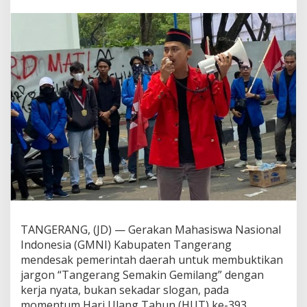
k
P
e
m
e
r
i
n
t
a
h
B
u
k
t
i
k
a
n
TANGERANG, (JD) — Gerakan Mahasiswa Nasional
“
Indonesia (GMNI) Kabupaten Tangerang
T
mendesak pemerintah daerah untuk membuktikan
a
n
jargon “Tangerang Semakin Gemilang” dengan
g
kerja nyata, bukan sekadar slogan, pada
e
momentum Hari Ulang Tahun (HUT) ke-393