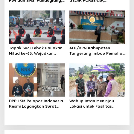
PWI dan SMSI Pandeglang,
GELAR PORSENAP,
Momentum Percepat
WUJUDKAN SPORTIFITAS
Konferensi Organisasi
DAN KEBERSAMAAN
Tapak Suci Lebak Rayakan
ATR/BPN Kabupaten
Milad ke-63, Wujudkan
Tangerang Imbau Pemohon
Pendekar Berkarakter
Aktif Pantau dan Laporkan
Menuju Kancah Dunia
Berkas Mandek
DPP LSM Pelopor Indonesia
Wabup Intan Meninjau
Resmi Layangkan Surat
Lokasi untuk Fasilitas
Klarifikasi untuk
Pengelolaan Sampah di
Management Ecohome dan
Tigaraksa
BNK