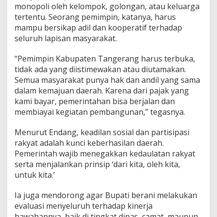
g
monopoli oleh kelompok, golongan, atau keluarga
a
tertentu. Seorang pemimpin, katanya, harus
n
mampu bersikap adil dan kooperatif terhadap
seluruh lapisan masyarakat.
“Pemimpin Kabupaten Tangerang harus terbuka,
tidak ada yang diistimewakan atau diutamakan.
Semua masyarakat punya hak dan andil yang sama
dalam kemajuan daerah. Karena dari pajak yang
kami bayar, pemerintahan bisa berjalan dan
membiayai kegiatan pembangunan,” tegasnya.
Menurut Endang, keadilan sosial dan partisipasi
rakyat adalah kunci keberhasilan daerah.
Pemerintah wajib menegakkan kedaulatan rakyat
serta menjalankan prinsip ‘dari kita, oleh kita,
untuk kita.’
Ia juga mendorong agar Bupati berani melakukan
evaluasi menyeluruh terhadap kinerja
bawahannya, baik di tingkat dinas, camat, maupun