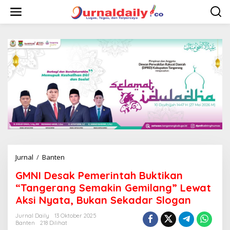
L
e
w
a
t
i
k
e
k
o
n
t
e
n
Jurnal
/
Banten
G
M
GMNI Desak Pemerintah Buktikan
N
I
“Tangerang Semakin Gemilang” Lewat
D
Aksi Nyata, Bukan Sekadar Slogan
e
s
Jurnal Daily
13 Oktober 2025
a
Banten
218 Dilihat