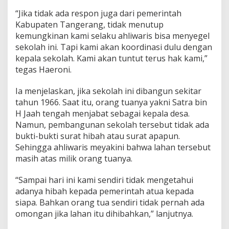
a
k
“Jika tidak ada respon juga dari pemerintah
D
Kabupaten Tangerang, tidak menutup
i
kemungkinan kami selaku ahliwaris bisa menyegel
g
sekolah ini. Tapi kami akan koordinasi dulu dengan
u
kepala sekolah. Kami akan tuntut terus hak kami,”
b
r
tegas Haeroni.
i
s
Ia menjelaskan, jika sekolah ini dibangun sekitar
tahun 1966. Saat itu, orang tuanya yakni Satra bin
H Jaah tengah menjabat sebagai kepala desa.
Namun, pembangunan sekolah tersebut tidak ada
bukti-bukti surat hibah atau surat apapun.
Sehingga ahliwaris meyakini bahwa lahan tersebut
masih atas milik orang tuanya.
“Sampai hari ini kami sendiri tidak mengetahui
adanya hibah kepada pemerintah atua kepada
siapa. Bahkan orang tua sendiri tidak pernah ada
omongan jika lahan itu dihibahkan,” lanjutnya.