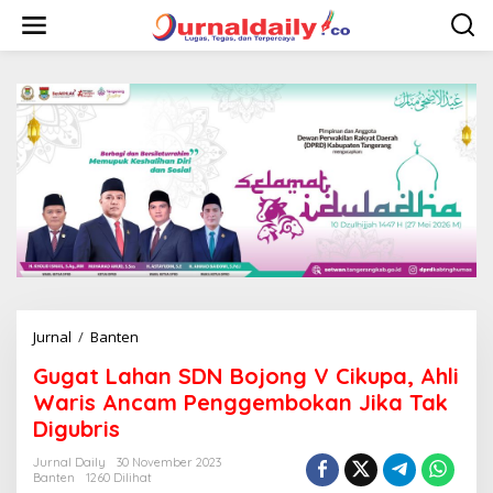
L
e
w
a
t
i
k
e
k
o
n
t
e
n
Jurnal
/
Banten
G
u
Gugat Lahan SDN Bojong V Cikupa, Ahli
g
a
Waris Ancam Penggembokan Jika Tak
t
Digubris
L
a
Jurnal Daily
30 November 2023
h
Banten
1260 Dilihat