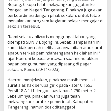
r
Bojong, Cikupa telah melayangkan gugatan ke
i
Pengadilan Negeri Tangerang. Pihaknya juga akan
s
A
berkoordinasi dengan pihak sekolah, untuk tetap
n
menjalankan program kegiatan belajar mengajar di
c
sekolah tersebut.
a
m
“Kami selaku ahliwaris menggungat lahan yang
P
e
ditempati SDN V Bojong ini. Sebab, sampai hari ini
n
kami tidak pernah melihat adanya hibah atau surat
g
apapun terkait pemindahtanganan hak lahan ini,”
g
ujar Haeroni kepada wartawan saat menujukkan
e
m
papan pengumuman yang dipasang di pagar
b
sekolah, Kamis (30/11/2023).
o
k
Haeroni menjelaskan, pihaknya masih memiliki
a
surat alas hak berupa girik pada /later C 1553
n
J
Persil 18 A 111 dengan luas lahan 1.790 meter 2.
i
Sebelumnya, pihak ahliwaris juga telah
k
melayangkan surat ke pemerintah Kabupaten
a
Tangerang, namun tidak ditanggapi.
T