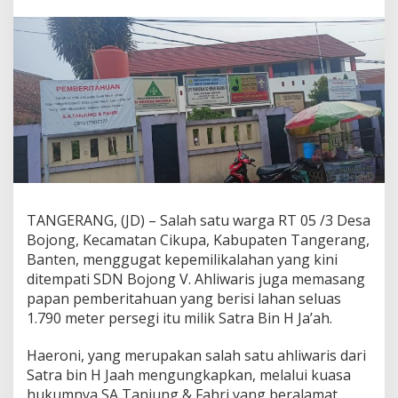
a
n
S
D
N
B
o
j
o
n
g
V
C
i
TANGERANG, (JD) – Salah satu warga RT 05 /3 Desa
k
Bojong, Kecamatan Cikupa, Kabupaten Tangerang,
u
p
Banten, menggugat kepemilikalahan yang kini
a
ditempati SDN Bojong V. Ahliwaris juga memasang
,
papan pemberitahuan yang berisi lahan seluas
A
1.790 meter persegi itu milik Satra Bin H Ja’ah.
h
l
i
Haeroni, yang merupakan salah satu ahliwaris dari
W
Satra bin H Jaah mengungkapkan, melalui kuasa
a
hukumnya SA Tanjung & Fahri yang beralamat