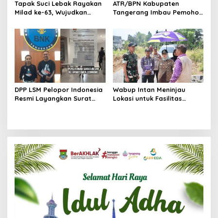
Tapak Suci Lebak Rayakan
ATR/BPN Kabupaten
Milad ke-63, Wujudkan
Tangerang Imbau Pemohon
Pendekar Berkarakter
Aktif Pantau dan Laporkan
Menuju Kancah Dunia
Berkas Mandek
DPP LSM Pelopor Indonesia
Wabup Intan Meninjau
Resmi Layangkan Surat
Lokasi untuk Fasilitas
Klarifikasi untuk
Pengelolaan Sampah di
Management Ecohome dan
Tigaraksa
BNK