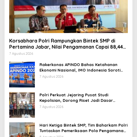
Korsabhara Polri Rampungkan Bintek SMP di
Pertamina Jabar, Nilai Pengamanan Capai 88,44
Persen
7 Agustus 2026
Rakerkonas APINDO Bahas Ketahanan
Ekonomi Nasional, IMO Indonesia Soroti
Pentingnya Kolaborasi Lintas Sektor
7 Agustus 2026
Polri Perkuat Jejaring Pusat Studi
Kepolisian, Dorong Riset Jadi Dasar
Kebijakan dan Inovasi
7 Agustus 2026
Hari Ketiga Bintek SMP, Tim Baharkam Polri
Tuntaskan Pemeriksaan Pola Pengamanan
Pertamina Patra Niaga Jabar