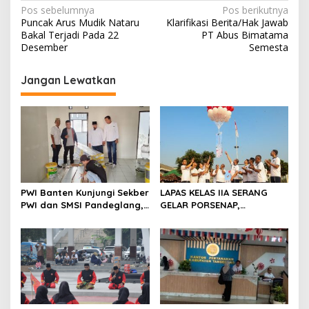
N
Pos sebelumnya
Pos berikutnya
Puncak Arus Mudik Nataru
Klarifikasi Berita/Hak Jawab
a
Bakal Terjadi Pada 22
PT Abus Bimatama
v
Desember
Semesta
i
Jangan Lewatkan
g
a
s
i
p
o
PWI Banten Kunjungi Sekber
LAPAS KELAS IIA SERANG
s
PWI dan SMSI Pandeglang,
GELAR PORSENAP,
Momentum Percepat
WUJUDKAN SPORTIFITAS
Konferensi Organisasi
DAN KEBERSAMAAN