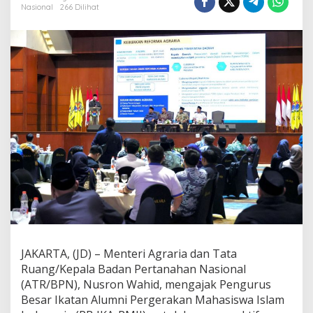
u
Nasional
266 Dilihat
s
r
o
n
A
j
a
k
A
l
u
m
n
i
P
M
I
I
B
JAKARTA, (JD) – Menteri Agraria dan Tata
e
r
Ruang/Kepala Badan Pertanahan Nasional
p
(ATR/BPN), Nusron Wahid, mengajak Pengurus
e
Besar Ikatan Alumni Pergerakan Mahasiswa Islam
r