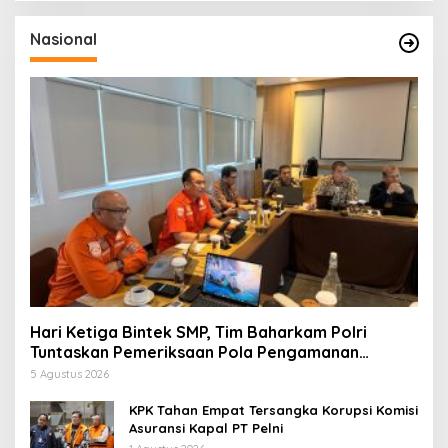
Nasional
Hari Ketiga Bintek SMP, Tim Baharkam Polri
Tuntaskan Pemeriksaan Pola Pengamanan
Pertamina Patra Niaga Jabar
5 Agustus 2026
KPK Tahan Empat Tersangka Korupsi Komisi
Asuransi Kapal PT Pelni