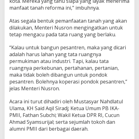
kota. Mereka yang tahu siapa yang layak menerima
g
manfaat tanah reforma ini,” imbuhnya.
a
n
E
Atas segala bentuk pemanfaatan tanah yang akan
k
dilakukan, Menteri Nusron mengingatkan untuk
o
tetap mengacu pada tata ruang yang berlaku.
n
o
“Kalau untuk bangun pesantren, maka yang dicari
m
i
adalah harus lahan yang tata ruangnya
permukiman atau industri. Tapi, kalau tata
ruangnya perkebunan, pertahanan, pertanian,
maka tidak boleh dibangun untuk pondok
pesantren. Bolehnya koperasi pondok pesantren,”
jelas Menteri Nusron.
Acara ini turut dihadiri oleh Mustasyar Nahdlatul
Ulama, KH Said Aqil Siradj; Ketua Umum PB IKA-
PMII, Fathan Subchi; Wakil Ketua DPR RI, Cucun
Ahmad Syamsurijal; serta sejumlah tokoh dan
alumni PMII dari berbagai daerah.