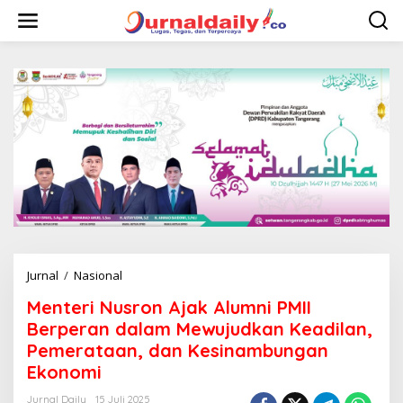
L
e
w
a
t
i
k
e
k
o
n
t
e
n
Jurnal
/
Nasional
M
e
Menteri Nusron Ajak Alumni PMII
n
t
Berperan dalam Mewujudkan Keadilan,
e
Pemerataan, dan Kesinambungan
r
Ekonomi
i
N
Jurnal Daily
15 Juli 2025