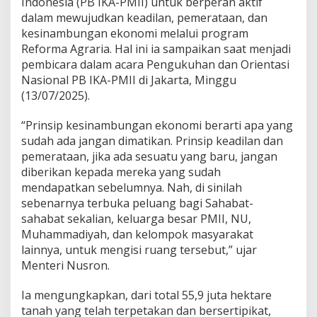
Indonesia (PB IKA-PMII) untuk berperan aktif
a
n
dalam mewujudkan keadilan, pemerataan, dan
d
kesinambungan ekonomi melalui program
a
Reforma Agraria. Hal ini ia sampaikan saat menjadi
l
pembicara dalam acara Pengukuhan dan Orientasi
a
Nasional PB IKA-PMII di Jakarta, Minggu
m
M
(13/07/2025).
e
w
“Prinsip kesinambungan ekonomi berarti apa yang
u
sudah ada jangan dimatikan. Prinsip keadilan dan
j
pemerataan, jika ada sesuatu yang baru, jangan
u
d
diberikan kepada mereka yang sudah
k
mendapatkan sebelumnya. Nah, di sinilah
a
sebenarnya terbuka peluang bagi Sahabat-
n
sahabat sekalian, keluarga besar PMII, NU,
K
e
Muhammadiyah, dan kelompok masyarakat
a
lainnya, untuk mengisi ruang tersebut,” ujar
d
Menteri Nusron.
i
l
Ia mengungkapkan, dari total 55,9 juta hektare
a
n
tanah yang telah terpetakan dan bersertipikat,