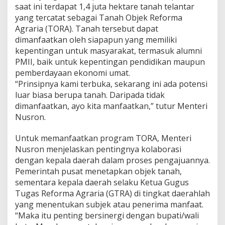
,
saat ini terdapat 1,4 juta hektare tanah telantar
P
yang tercatat sebagai Tanah Objek Reforma
e
Agraria (TORA). Tanah tersebut dapat
m
dimanfaatkan oleh siapapun yang memiliki
e
r
kepentingan untuk masyarakat, termasuk alumni
a
PMII, baik untuk kepentingan pendidikan maupun
t
pemberdayaan ekonomi umat.
a
“Prinsipnya kami terbuka, sekarang ini ada potensi
a
n
luar biasa berupa tanah. Daripada tidak
,
dimanfaatkan, ayo kita manfaatkan,” tutur Menteri
d
Nusron.
a
n
Untuk memanfaatkan program TORA, Menteri
K
e
Nusron menjelaskan pentingnya kolaborasi
s
dengan kepala daerah dalam proses pengajuannya.
i
Pemerintah pusat menetapkan objek tanah,
n
sementara kepala daerah selaku Ketua Gugus
a
Tugas Reforma Agraria (GTRA) di tingkat daerahlah
m
b
yang menentukan subjek atau penerima manfaat.
u
“Maka itu penting bersinergi dengan bupati/wali
n