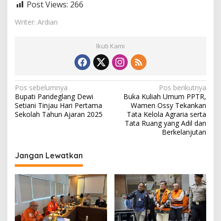
Post Views:
266
Writer: Ardian
Ikuti Kami
N
Pos sebelumnya
Pos berikutnya
Bupati Pandeglang Dewi
Buka Kuliah Umum PPTR,
a
Setiani Tinjau Hari Pertama
Wamen Ossy Tekankan
v
Sekolah Tahun Ajaran 2025
Tata Kelola Agraria serta
Tata Ruang yang Adil dan
i
Berkelanjutan
g
Jangan Lewatkan
a
s
i
p
o