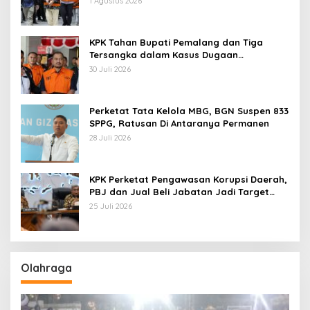
1 Agustus 2026
KPK Tahan Bupati Pemalang dan Tiga
Tersangka dalam Kasus Dugaan
Pemerasan
30 Juli 2026
Perketat Tata Kelola MBG, BGN Suspen 833
SPPG, Ratusan Di Antaranya Permanen
28 Juli 2026
KPK Perketat Pengawasan Korupsi Daerah,
PBJ dan Jual Beli Jabatan Jadi Target
Utama
25 Juli 2026
Olahraga