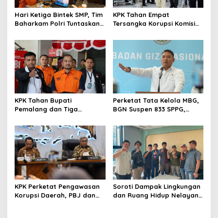
s
Hari Ketiga Bintek SMP, Tim
KPK Tahan Empat
Baharkam Polri Tuntaskan
Tersangka Korupsi Komisi
Pemeriksaan Pola
Asuransi Kapal PT Pelni
Pengamanan Pertamina
Patra Niaga Jabar
KPK Tahan Bupati
Perketat Tata Kelola MBG,
Pemalang dan Tiga
BGN Suspen 833 SPPG,
Tersangka dalam Kasus
Ratusan Di Antaranya
Dugaan Pemerasan
Permanen
KPK Perketat Pengawasan
Soroti Dampak Lingkungan
Korupsi Daerah, PBJ dan
dan Ruang Hidup Nelayan,
Jual Beli Jabatan Jadi
FKPN Desak KLH Audit
Target Utama
Reklamasi Pesisir Utara