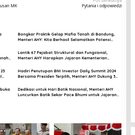
Pos berikutnya
utusan MK
Pytania i odpowiedzi
a
Bongkar Praktik Gelap Mafia Tanah di Bandung,
Menteri AHY: Kita Berhasil Selamatkan Potensi
Kerugian Lebih dari Rp3,6 Triliun
Lantik 67 Pejabat Struktural dan Fungsional,
anah
Menteri AHY Harapkan Jajaran Kementerian
ATR/BPN Bangun Semangat Integritas
 23
Hadiri Penutupan BNI Investor Daily Summit 2024
l
Bersama Presiden Terpilih, Menteri AHY Dukung 3
Hal Fundamental Pemerintahan Selanjutnya
rbuka
Dedikasi untuk Hari Batik Nasional, Menteri AHY
Luncurkan Batik Sekar Pace Bhumi untuk Jajaran
Kementerian ATR/BPN