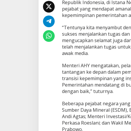
Republik Indonesia, di Istana 
i
pejabat yang mendapat amanah 
A
H
kepemimpinan pemerintahan ak
Y
H
“Tentunya kita menyambut den
a
sukses menjalankan tugas dan 
r
mengucapkan selamat juga dan
a
p
telah menjalankan tugas untuk 
k
awak media.
a
n
Menteri AHY mengatakan, pelan
T
tantangan ke depan dalam peme
r
a
transisi kepemimpinan yang ins
n
Pemerintahan mendatang di bul
s
dengan baik,” tuturnya.
i
s
Beberapa pejabat negara yang di
i
K
Sumber Daya Mineral (ESDM), 
e
Andi Agtas; Menteri Investasi
p
Perkasa Roeslani; dan Wakil M
e
Prabowo.
m