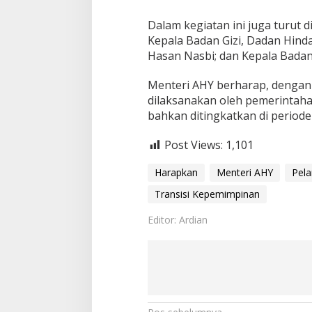
i
m
Dalam kegiatan ini juga turut 
p
Kepala Badan Gizi, Dadan Hind
i
Hasan Nasbi; dan Kepala Badan
n
a
Menteri AHY berharap, dengan 
n
P
dilaksanakan oleh pemerintaha
e
bahkan ditingkatkan di periode
m
e
Post Views:
1,101
r
i
Harapkan
Menteri AHY
Pela
n
t
Transisi Kepemimpinan
a
h
Editor: Ardian
a
n
B
e
r
j
a
l