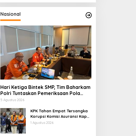
Nasional
Hari Ketiga Bintek SMP, Tim Baharkam
Polri Tuntaskan Pemeriksaan Pola
Pengamanan Pertamina Patra Niaga
5 Agustus 2026
Jabar
KPK Tahan Empat Tersangka
Korupsi Komisi Asuransi Kapal
PT Pelni
1 Agustus 2026