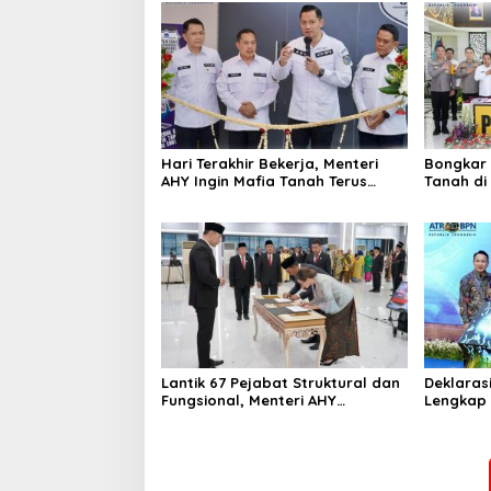
Hari Terakhir Bekerja, Menteri
Bongkar 
AHY Ingin Mafia Tanah Terus
Tanah di
Diperangi
Kita Ber
Kerugian 
Lantik 67 Pejabat Struktural dan
Deklaras
Fungsional, Menteri AHY
Lengkap d
Harapkan Jajaran Kementerian
AHY Past
ATR/BPN Bangun Semangat
Bidang T
Integritas