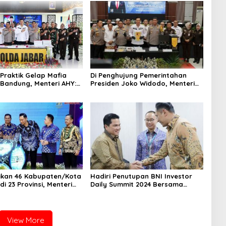
Praktik Gelap Mafia
Di Penghujung Pemerintahan
 Bandung, Menteri AHY:
Presiden Joko Widodo, Menteri
hasil Selamatkan Potensi
AHY Kembali Gebuk Mafia Tanah
Lebih dari Rp3,6 Triliun
di Jawa Barat
ikan 46 Kabupaten/Kota
Hadiri Penutupan BNI Investor
i 23 Provinsi, Menteri
Daily Summit 2024 Bersama
ikan Seluruh Spasial
Presiden Terpilih, Menteri AHY
anah Telah Terpetakan
Dukung 3 Hal Fundamental
Pemerintahan Selanjutnya
View More