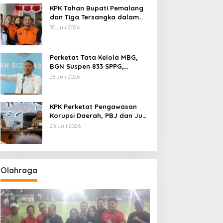
KPK Tahan Bupati Pemalang
dan Tiga Tersangka dalam
Kasus Dugaan Pemerasan
30 Juli 2026
Perketat Tata Kelola MBG,
BGN Suspen 833 SPPG,
Ratusan Di Antaranya
28 Juli 2026
Permanen
KPK Perketat Pengawasan
Korupsi Daerah, PBJ dan Jual
Beli Jabatan Jadi Target
25 Juli 2026
Utama
Olahraga