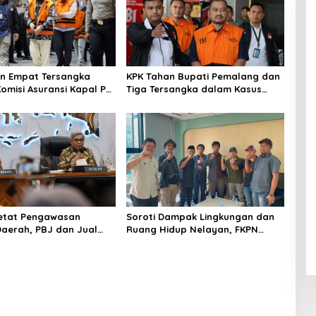
n Empat Tersangka
KPK Tahan Bupati Pemalang dan
Komisi Asuransi Kapal PT
Tiga Tersangka dalam Kasus
Dugaan Pemerasan
etat Pengawasan
Soroti Dampak Lingkungan dan
Daerah, PBJ dan Jual
Ruang Hidup Nelayan, FKPN
atan Jadi Target Utama
Desak KLH Audit Reklamasi
Pesisir Utara Banten