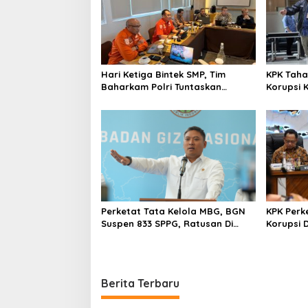
Hari Ketiga Bintek SMP, Tim
KPK Taha
Baharkam Polri Tuntaskan
Korupsi 
Pemeriksaan Pola Pengamanan
Pelni
Pertamina Patra Niaga Jabar
Perketat Tata Kelola MBG, BGN
KPK Perk
Suspen 833 SPPG, Ratusan Di
Korupsi 
Antaranya Permanen
Beli Jab
Berita Terbaru