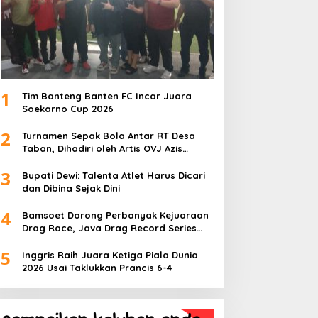
1
Tim Banteng Banten FC Incar Juara
Soekarno Cup 2026
2
Turnamen Sepak Bola Antar RT Desa
Taban, Dihadiri oleh Artis OVJ Azis
Gagap, RT 001 Raih Kemenangan
3
Bupati Dewi: Talenta Atlet Harus Dicari
dan Dibina Sejak Dini
4
Bamsoet Dorong Perbanyak Kejuaraan
Drag Race, Java Drag Record Series
2026 Jadi Ajang Pembinaan Talenta
5
Muda
Inggris Raih Juara Ketiga Piala Dunia
2026 Usai Taklukkan Prancis 6-4