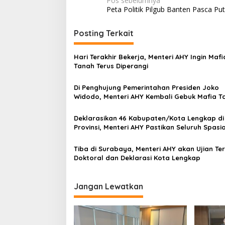
N
Pos sebelumnya
a
Peta Politik Pilgub Banten Pasca P
a
n
B
v
Posting Terkait
a
i
i
k
g
Hari Terakhir Bekerja, Menteri AHY Ingin Mafi
Tanah Terus Diperangi
a
s
Di Penghujung Pemerintahan Presiden Joko
Widodo, Menteri AHY Kembali Gebuk Mafia T
i
di Jawa Barat
p
Deklarasikan 46 Kabupaten/Kota Lengkap di
o
Provinsi, Menteri AHY Pastikan Seluruh Spasia
Bidang Tanah Telah Terpetakan
s
Tiba di Surabaya, Menteri AHY akan Ujian Te
Doktoral dan Deklarasi Kota Lengkap
Jangan Lewatkan