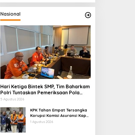
Nasional
Hari Ketiga Bintek SMP, Tim Baharkam
Polri Tuntaskan Pemeriksaan Pola
Pengamanan Pertamina Patra Niaga
5 Agustus 2026
Jabar
KPK Tahan Empat Tersangka
Korupsi Komisi Asuransi Kapal
PT Pelni
1 Agustus 2026