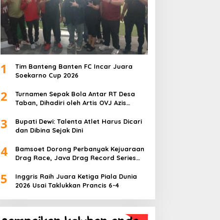
1
Tim Banteng Banten FC Incar Juara
Soekarno Cup 2026
2
Turnamen Sepak Bola Antar RT Desa
Taban, Dihadiri oleh Artis OVJ Azis
Gagap, RT 001 Raih Kemenangan
3
Bupati Dewi: Talenta Atlet Harus Dicari
dan Dibina Sejak Dini
4
Bamsoet Dorong Perbanyak Kejuaraan
Drag Race, Java Drag Record Series
2026 Jadi Ajang Pembinaan Talenta
5
Muda
Inggris Raih Juara Ketiga Piala Dunia
2026 Usai Taklukkan Prancis 6-4