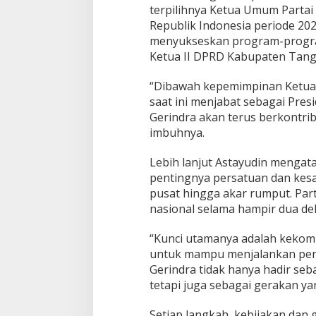
terpilihnya Ketua Umum Partai
m
a
Republik Indonesia periode 20
n
menyukseskan program-program
a
Ketua II DPRD Kabupaten Tang
h
R
“Dibawah kepemimpinan Ketua
a
k
saat ini menjabat sebagai Presi
y
Gerindra akan terus berkontrib
a
imbuhnya.
t
Lebih lanjut Astayudin mengat
pentingnya persatuan dan kesatu
pusat hingga akar rumput. Part
nasional selama hampir dua de
“Kunci utamanya adalah kekomp
untuk mampu menjalankan peran
Gerindra tidak hanya hadir seb
tetapi juga sebagai gerakan ya
Setiap langkah, kebijakan dan