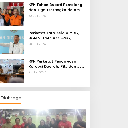
KPK Tahan Bupati Pemalang
dan Tiga Tersangka dalam
Kasus Dugaan Pemerasan
30 Juli 2026
Perketat Tata Kelola MBG,
BGN Suspen 833 SPPG,
Ratusan Di Antaranya
28 Juli 2026
Permanen
KPK Perketat Pengawasan
Korupsi Daerah, PBJ dan Jual
Beli Jabatan Jadi Target
25 Juli 2026
Utama
Olahraga