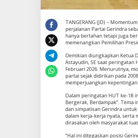
N
y
a
t
TANGERANG (JD) – Momentum re
a
perjalanan Partai Gerindra seba
F
hanya bertahan tetapi juga be
o
memenangkan Pemilihan Presi
n
d
a
Demikian diungkapkan Ketua D
s
Astayudin, SE saat peringatan 
i
Februari 2026. Menurutnya, mo
K
partai sejak didirikan pada 20
u
a
memperjuangkan kepentingan r
t
J
Dalam peringatan HUT ke-18 i
a
Bergerak, Berdampak”. Tema in
l
dan simpatisan Gerindra untuk t
a
n
dalam kerja-kerja nyata, sert
k
dirasakan oleh masyarakat luas
a
n
“Hal ini ditegaskan posisi Ger
A