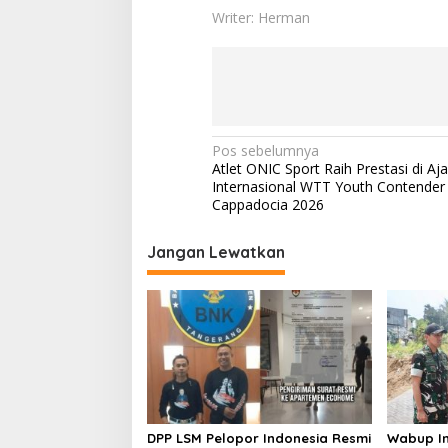
Writer: Herman
N
Pos sebelumnya
Atlet ONIC Sport Raih Prestasi di Aj
a
Internasional WTT Youth Contender
v
Cappadocia 2026
i
Jangan Lewatkan
g
a
s
i
p
o
s
DPP LSM Pelopor Indonesia Resmi
Wabup In