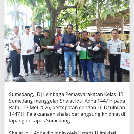
d
i
L
a
p
a
s
S
u
m
e
d
a
n
g
,
P
e
Sumedang, JD|Lembaga Pemasyarakatan Kelas IIB
r
Sumedang menggelar Shalat Idul Adha 1447 H pada
k
Rabu, 27 Mei 2026, bertepatan dengan 10 Dzulhijah
u
1447 H. Pelaksanaan shalat berlangsung khidmat di
a
t
lapangan Lapas Sumedang.
N
i
Shalat Idul Adha dipimpin oleh Ustadz Hilmi dari