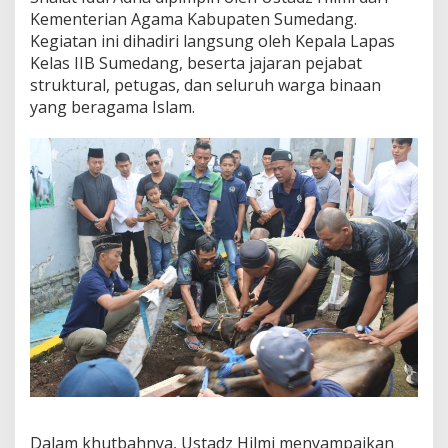
l
Kementerian Agama Kabupaten Sumedang.
a
Kegiatan ini dihadiri langsung oleh Kepala Lapas
i
K
Kelas IIB Sumedang, beserta jajaran pejabat
e
struktural, petugas, dan seluruh warga binaan
b
yang beragama Islam.
e
r
s
a
m
a
a
n
d
a
n
B
e
r
b
a
g
i
Dalam khutbahnya, Ustadz Hilmi menyampaikan