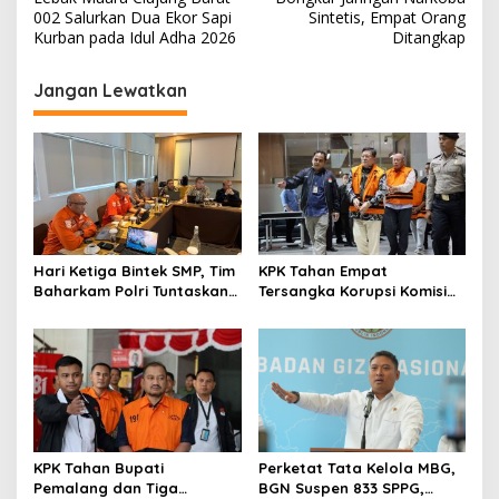
v
002 Salurkan Dua Ekor Sapi
Sintetis, Empat Orang
Kurban pada Idul Adha 2026
Ditangkap
i
g
Jangan Lewatkan
a
s
i
p
o
s
Hari Ketiga Bintek SMP, Tim
KPK Tahan Empat
Baharkam Polri Tuntaskan
Tersangka Korupsi Komisi
Pemeriksaan Pola
Asuransi Kapal PT Pelni
Pengamanan Pertamina
Patra Niaga Jabar
KPK Tahan Bupati
Perketat Tata Kelola MBG,
Pemalang dan Tiga
BGN Suspen 833 SPPG,