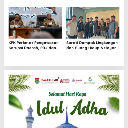
Tersangka dalam Kasus
Ratusan Di Antaranya
Dugaan Pemerasan
Permanen
KPK Perketat Pengawasan
Soroti Dampak Lingkungan
Korupsi Daerah, PBJ dan
dan Ruang Hidup Nelayan,
Jual Beli Jabatan Jadi
FKPN Desak KLH Audit
Target Utama
Reklamasi Pesisir Utara
Banten