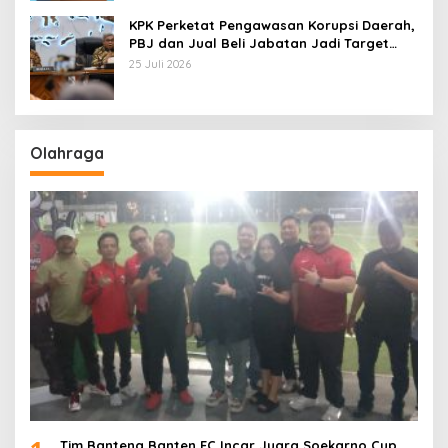
KPK Perketat Pengawasan Korupsi Daerah,
PBJ dan Jual Beli Jabatan Jadi Target
Utama
25 Juli 2026
Olahraga
Tim Banteng Banten FC Incar Juara Soekarno Cup