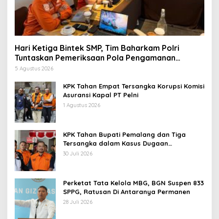
Hari Ketiga Bintek SMP, Tim Baharkam Polri
Tuntaskan Pemeriksaan Pola Pengamanan
Pertamina Patra Niaga Jabar
5 Agustus 2026
KPK Tahan Empat Tersangka Korupsi Komisi
Asuransi Kapal PT Pelni
1 Agustus 2026
KPK Tahan Bupati Pemalang dan Tiga
Tersangka dalam Kasus Dugaan
Pemerasan
30 Juli 2026
Perketat Tata Kelola MBG, BGN Suspen 833
SPPG, Ratusan Di Antaranya Permanen
28 Juli 2026