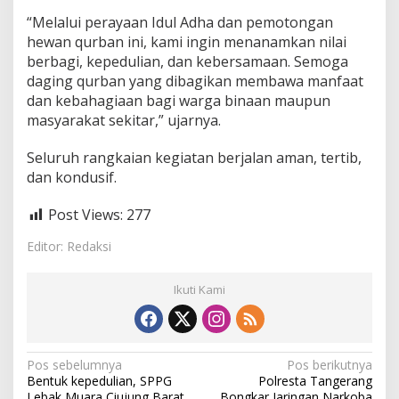
“Melalui perayaan Idul Adha dan pemotongan
hewan qurban ini, kami ingin menanamkan nilai
berbagi, kepedulian, dan kebersamaan. Semoga
daging qurban yang dibagikan membawa manfaat
dan kebahagiaan bagi warga binaan maupun
masyarakat sekitar,” ujarnya.
Seluruh rangkaian kegiatan berjalan aman, tertib,
dan kondusif.
Post Views:
277
Editor: Redaksi
Ikuti Kami
N
Pos sebelumnya
Pos berikutnya
Bentuk kepedulian, SPPG
Polresta Tangerang
a
Lebak Muara Ciujung Barat
Bongkar Jaringan Narkoba