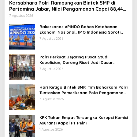
Korsabhara Polri Rampungkan Bintek SMP di
Pertamina Jabar, Nilai Pengamanan Capai 88,44
Persen
7 Agustus 2026
Rakerkonas APINDO Bahas Ketahanan
Ekonomi Nasional, IMO Indonesia Soroti
Pentingnya Kolaborasi Lintas Sektor
7 Agustus 2026
Polri Perkuat Jejaring Pusat Studi
Kepolisian, Dorong Riset Jadi Dasar
Kebijakan dan Inovasi
7 Agustus 2026
Hari Ketiga Bintek SMP, Tim Baharkam Polri
Tuntaskan Pemeriksaan Pola Pengamanan
Pertamina Patra Niaga Jabar
5 Agustus 2026
KPK Tahan Empat Tersangka Korupsi Komisi
Asuransi Kapal PT Pelni
1 Agustus 2026