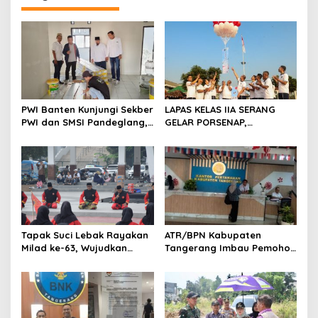
s
i
p
o
s
PWI Banten Kunjungi Sekber
LAPAS KELAS IIA SERANG
PWI dan SMSI Pandeglang,
GELAR PORSENAP,
Momentum Percepat
WUJUDKAN SPORTIFITAS
Konferensi Organisasi
DAN KEBERSAMAAN
Tapak Suci Lebak Rayakan
ATR/BPN Kabupaten
Milad ke-63, Wujudkan
Tangerang Imbau Pemohon
Pendekar Berkarakter
Aktif Pantau dan Laporkan
Menuju Kancah Dunia
Berkas Mandek