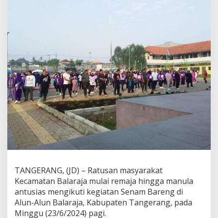
u
l
H
i
k
m
a
h
S
e
n
a
m
B
a
r
e
n
g
M
TANGERANG, (JD) – Ratusan masyarakat
a
Kecamatan Balaraja mulai remaja hingga manula
s
antusias mengikuti kegiatan Senam Bareng di
y
Alun-Alun Balaraja, Kabupaten Tangerang, pada
a
r
Minggu (23/6/2024) pagi.