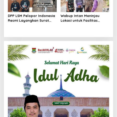
DPP LSM Pelopor Indonesia
Wabup Intan Meninjau
Resmi Layangkan Surat
Lokasi untuk Fasilitas
Klarifikasi untuk
Pengelolaan Sampah di
Management Ecohome dan
Tigaraksa
BNK