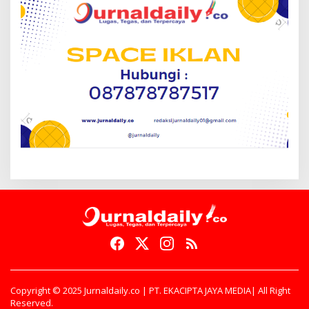
Copyright © 2025 Jurnaldaily.co | PT. EKACIPTA JAYA MEDIA| All Right
Reserved.