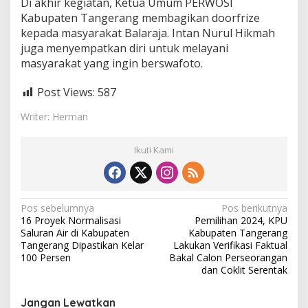
Di akhir kegiatan, Ketua Umum PERWOSI
Kabupaten Tangerang membagikan doorfrize
kepada masyarakat Balaraja. Intan Nurul Hikmah
juga menyempatkan diri untuk melayani
masyarakat yang ingin berswafoto.
Post Views:
587
Writer: Herman
Ikuti Kami
N
Pos sebelumnya
Pos berikutnya
16 Proyek Normalisasi
Pemilihan 2024, KPU
a
Saluran Air di Kabupaten
Kabupaten Tangerang
v
Tangerang Dipastikan Kelar
Lakukan Verifikasi Faktual
100 Persen
Bakal Calon Perseorangan
i
dan Coklit Serentak
g
Jangan Lewatkan
a