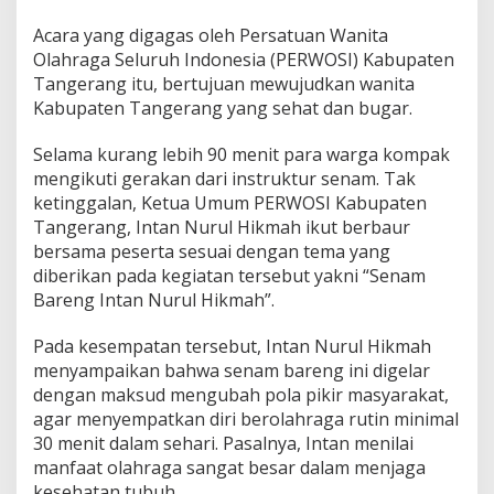
a
k
Acara yang digagas oleh Persatuan Wanita
a
Olahraga Seluruh Indonesia (PERWOSI) Kabupaten
t
Tangerang itu, bertujuan mewujudkan wanita
B
a
Kabupaten Tangerang yang sehat dan bugar.
l
a
Selama kurang lebih 90 menit para warga kompak
r
mengikuti gerakan dari instruktur senam. Tak
a
ketinggalan, Ketua Umum PERWOSI Kabupaten
j
a
Tangerang, Intan Nurul Hikmah ikut berbaur
bersama peserta sesuai dengan tema yang
diberikan pada kegiatan tersebut yakni “Senam
Bareng Intan Nurul Hikmah”.
Pada kesempatan tersebut, Intan Nurul Hikmah
menyampaikan bahwa senam bareng ini digelar
dengan maksud mengubah pola pikir masyarakat,
agar menyempatkan diri berolahraga rutin minimal
30 menit dalam sehari. Pasalnya, Intan menilai
manfaat olahraga sangat besar dalam menjaga
kesehatan tubuh.