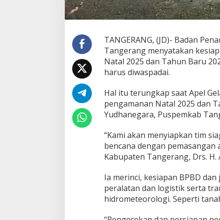
g
k
a
t
TANGERANG, (JD)- Badan Pena
k
Tangerang menyatakan kesiap
a
n
Natal 2025 dan Tahun Baru 202
K
harus diwaspadai.
e
s
Hal itu terungkap saat Apel Ge
i
pengamanan Natal 2025 dan Ta
a
p
Yudhanegara, Puspemkab Tange
s
i
“Kami akan menyiapkan tim sia
a
bencana dengan pemasangan ala
g
Kabupaten Tangerang, Drs. H. 
a
a
n
Ia merinci, kesiapan BPBD dan 
B
peralatan dan logistik serta 
e
hidrometeorologi. Seperti tana
n
c
a
“Pengecekan dan persiapan per