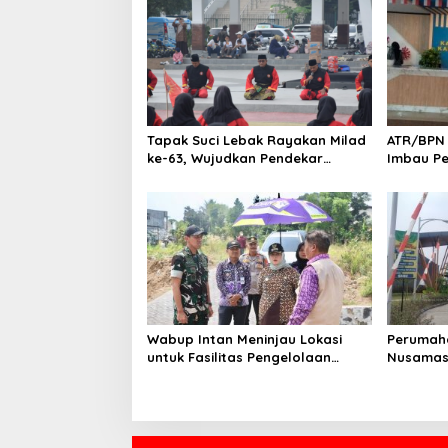
s
i
p
o
s
Tapak Suci Lebak Rayakan Milad
ATR/BPN
ke-63, Wujudkan Pendekar
Imbau Pe
Berkarakter Menuju Kancah
Laporka
Dunia
Wabup Intan Meninjau Lokasi
Perumah
untuk Fasilitas Pengelolaan
Nusamas 
Sampah di Tigaraksa
Aturan, 
PSU