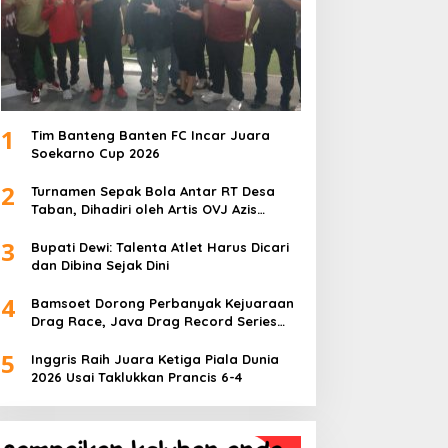
1
Tim Banteng Banten FC Incar Juara
Soekarno Cup 2026
2
Turnamen Sepak Bola Antar RT Desa
Taban, Dihadiri oleh Artis OVJ Azis
Gagap, RT 001 Raih Kemenangan
3
Bupati Dewi: Talenta Atlet Harus Dicari
dan Dibina Sejak Dini
4
Bamsoet Dorong Perbanyak Kejuaraan
Drag Race, Java Drag Record Series
2026 Jadi Ajang Pembinaan Talenta
5
Muda
Inggris Raih Juara Ketiga Piala Dunia
2026 Usai Taklukkan Prancis 6-4