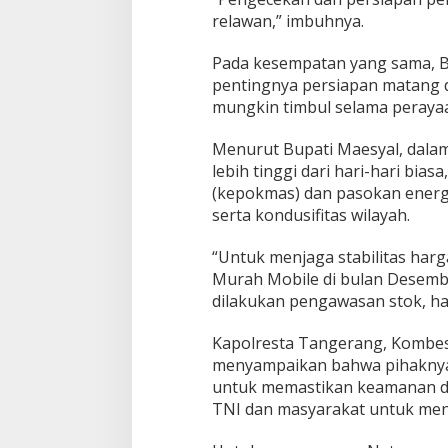
n
relawan,” imbuhnya.
a
A
Pada kesempatan yang sama, B
l
pentingnya persiapan matang
a
m
mungkin timbul selama peraya
Menurut Bupati Maesyal, dala
lebih tinggi dari hari-hari bi
(kepokmas) dan pasokan energ
serta kondusifitas wilayah.
“Untuk menjaga stabilitas ha
Murah Mobile di bulan Desembe
dilakukan pengawasan stok, harg
Kapolresta Tangerang, Kombes
menyampaikan bahwa pihaknya a
untuk memastikan keamanan dan
TNI dan masyarakat untuk menj