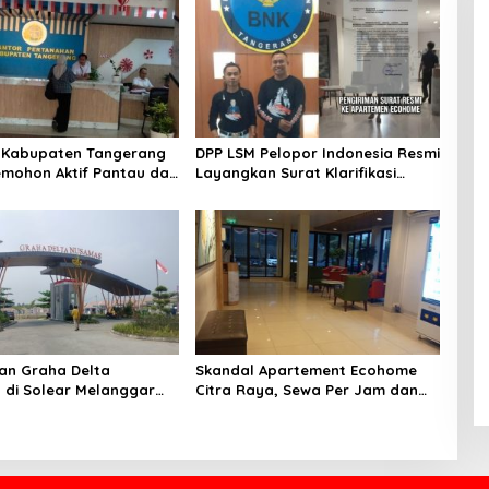
 Kabupaten Tangerang
DPP LSM Pelopor Indonesia Resmi
mohon Aktif Pantau dan
Layangkan Surat Klarifikasi
n Berkas Mandek
untuk Management Ecohome dan
BNK
an Graha Delta
Skandal Apartement Ecohome
di Solear Melanggar
Citra Raya, Sewa Per Jam dan
Diduga Belum Memiliki
Peran Pegawai Staf BNK