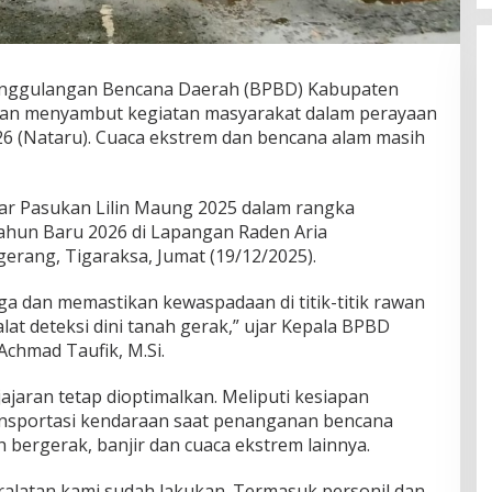
nggulangan Bencana Daerah (BPBD) Kabupaten
an menyambut kegiatan masyarakat dalam perayaan
6 (Nataru). Cuaca ekstrem dan bencana alam masih
lar Pasukan Lilin Maung 2025 dalam rangka
hun Baru 2026 di Lapangan Raden Aria
rang, Tigaraksa, Jumat (19/12/2025).
ga dan memastikan kewaspadaan di titik-titik rawan
t deteksi dini tanah gerak,” ujar Kepala BPBD
Achmad Taufik, M.Si.
jajaran tetap dioptimalkan. Meliputi kesiapan
transportasi kendaraan saat penanganan bencana
h bergerak, banjir dan cuaca ekstrem lainnya.
alatan kami sudah lakukan. Termasuk personil dan