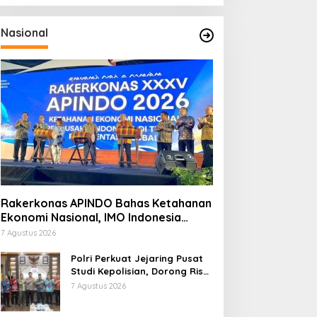
Nasional
Rakerkonas APINDO Bahas Ketahanan
Ekonomi Nasional, IMO Indonesia
Soroti Pentingnya Kolaborasi Lintas
7 Agustus 2026
Sektor
Polri Perkuat Jejaring Pusat
Studi Kepolisian, Dorong Riset
Jadi Dasar Kebijakan dan
7 Agustus 2026
Inovasi