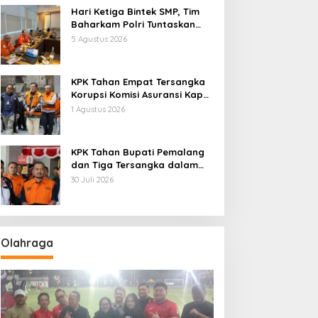
Hari Ketiga Bintek SMP, Tim
Baharkam Polri Tuntaskan
Pemeriksaan Pola
5 Agustus 2026
Pengamanan Pertamina
Patra Niaga Jabar
KPK Tahan Empat Tersangka
Korupsi Komisi Asuransi Kapal
PT Pelni
1 Agustus 2026
KPK Tahan Bupati Pemalang
dan Tiga Tersangka dalam
Kasus Dugaan Pemerasan
30 Juli 2026
Olahraga