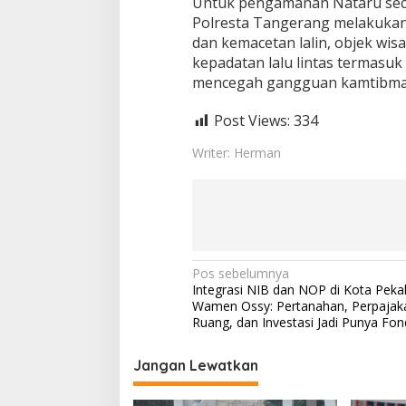
Untuk pengamanan Nataru seca
Polresta Tangerang melakukan 
dan kemacetan lalin, objek wis
kepadatan lalu lintas termasuk
mencegah gangguan kamtibma
Post Views:
334
Writer: Herman
N
Pos sebelumnya
Integrasi NIB dan NOP di Kota Peka
a
Wamen Ossy: Pertanahan, Perpajak
v
Ruang, dan Investasi Jadi Punya Fo
i
Jangan Lewatkan
g
a