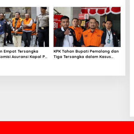
nesia Soroti Pentingnya
Jadi Dasar Kebijakan dan Inovasi
si Lintas Sektor
n Empat Tersangka
KPK Tahan Bupati Pemalang dan
Komisi Asuransi Kapal PT
Tiga Tersangka dalam Kasus
Dugaan Pemerasan