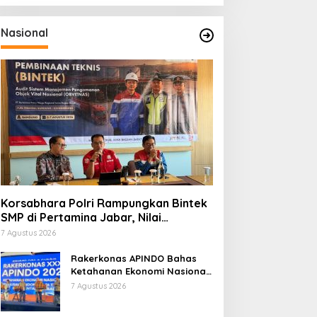
Nasional
Korsabhara Polri Rampungkan Bintek
SMP di Pertamina Jabar, Nilai
Pengamanan Capai 88,44 Persen
7 Agustus 2026
Rakerkonas APINDO Bahas
Ketahanan Ekonomi Nasional,
IMO Indonesia Soroti
7 Agustus 2026
Pentingnya Kolaborasi Lintas
Sektor