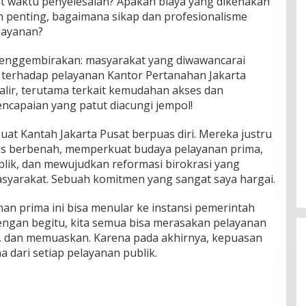
t waktu penyelesaian? Apakah biaya yang dikenakan
h penting, bagaimana sikap dan profesionalisme
layanan?
 menggembirakan: masyarakat yang diwawancarai
 terhadap pelayanan Kantor Pertanahan Jakarta
alir, terutama terkait kemudahan akses dan
capaian yang patut diacungi jempol!
buat Kantah Jakarta Pusat berpuas diri. Mereka justru
rus berbenah, memperkuat budaya pelayanan prima,
lik, dan mewujudkan reformasi birokrasi yang
syarakat. Sebuah komitmen yang sangat saya hargai.
an prima ini bisa menular ke instansi pemerintah
Dengan begitu, kita semua bisa merasakan pelayanan
en, dan memuaskan. Karena pada akhirnya, kepuasan
 dari setiap pelayanan publik.