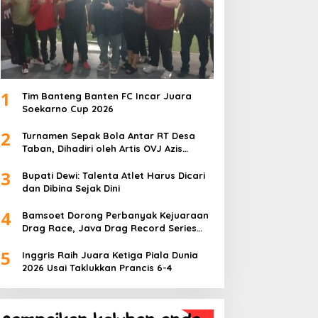
1
Tim Banteng Banten FC Incar Juara
Soekarno Cup 2026
2
Turnamen Sepak Bola Antar RT Desa
Taban, Dihadiri oleh Artis OVJ Azis
Gagap, RT 001 Raih Kemenangan
3
Bupati Dewi: Talenta Atlet Harus Dicari
dan Dibina Sejak Dini
4
Bamsoet Dorong Perbanyak Kejuaraan
Drag Race, Java Drag Record Series
2026 Jadi Ajang Pembinaan Talenta
5
Muda
Inggris Raih Juara Ketiga Piala Dunia
2026 Usai Taklukkan Prancis 6-4