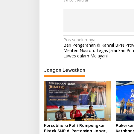
N
Pos sebelumnya
Beri Pengarahan di Kanwil BPN Provi
a
Menteri Nusron: Tegas Jalankan Prin
v
Luwes dalam Melayani
i
Jangan Lewatkan
g
a
s
i
p
o
s
Korsabhara Polri Rampungkan
Rakerko
Bintek SMP di Pertamina Jabar,
Ketahana