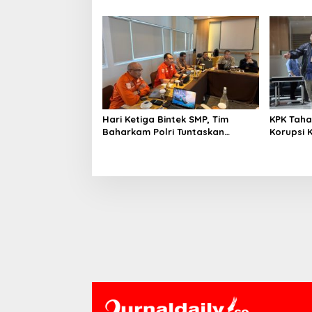
Nilai Pengamanan Capai 88,44
IMO Indo
Persen
Kolabora
Hari Ketiga Bintek SMP, Tim
KPK Taha
Baharkam Polri Tuntaskan
Korupsi 
Pemeriksaan Pola Pengamanan
Pelni
Pertamina Patra Niaga Jabar