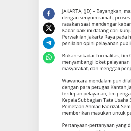
P
u
JAKARTA, (JD) – Bayangkan, m
b
dengan senyum ramah, proses ya
l
rasakan saat mendengar kabar 
i
k
Kabar baik ini datang dari ku
:
Perwakilan Jakarta Raya pada 
O
penilaian opini pelayanan publ
m
b
Bukan sekadar formalitas, ti
u
d
menyambangi loket pelayanan K
s
masyarakat, dan menggali pen
m
a
Wawancara mendalam pun dilak
n
dengan para petugas Kantah Ja
B
e
terdepan pelayanan, tim peng
r
Kepala Subbagian Tata Usaha Su
i
Pemetaan Ahmad Faorizal. Semu
P
memberikan masukan untuk pe
e
n
i
Pertanyaan-pertanyaan yang d
l