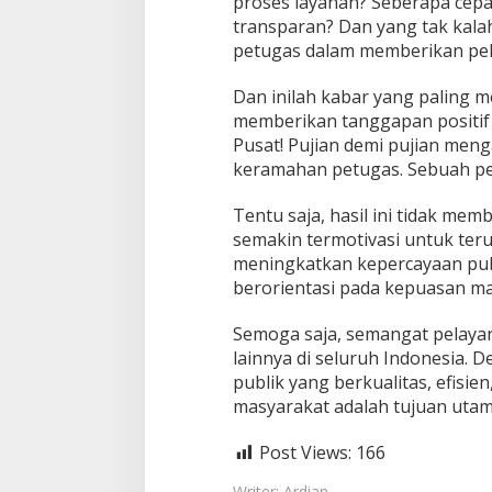
proses layanan? Seberapa cepa
a
transparan? Dan yang tak kala
i
petugas dalam memberikan pe
a
n
G
Dan inilah kabar yang paling
e
memberikan tanggapan positif
m
Pusat! Pujian demi pujian meng
i
keramahan petugas. Sebuah pen
l
a
n
Tentu saja, hasil ini tidak mem
g
semakin termotivasi untuk te
!
meningkatkan kepercayaan pub
berorientasi pada kepuasan ma
Semoga saja, semangat pelayan
lainnya di seluruh Indonesia. 
publik yang berkualitas, efisi
masyarakat adalah tujuan utama
Post Views:
166
Writer: Ardian