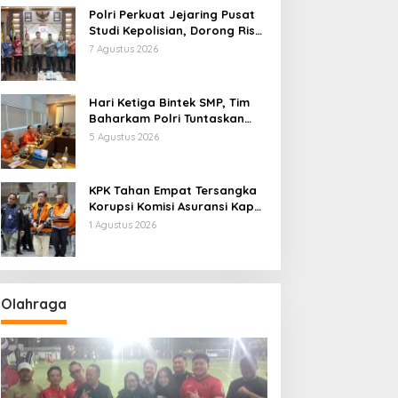
Polri Perkuat Jejaring Pusat
Studi Kepolisian, Dorong Riset
Jadi Dasar Kebijakan dan
7 Agustus 2026
Inovasi
Hari Ketiga Bintek SMP, Tim
Baharkam Polri Tuntaskan
Pemeriksaan Pola
5 Agustus 2026
Pengamanan Pertamina
Patra Niaga Jabar
KPK Tahan Empat Tersangka
Korupsi Komisi Asuransi Kapal
PT Pelni
1 Agustus 2026
Olahraga