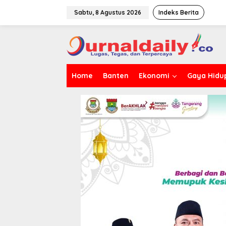
L
e
Sabtu, 8 Agustus 2026
Indeks Berita
w
a
t
i
k
e
Home
Banten
Ekonomi
Gaya Hidu
k
o
n
t
e
n