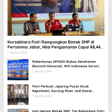
Korsabhara Polri Rampungkan Bintek SMP di
Pertamina Jabar, Nilai Pengamanan Capai 88,44
Persen
7 Agustus 2026
Rakerkonas APINDO Bahas Ketahanan
Ekonomi Nasional, IMO Indonesia Soroti
Pentingnya Kolaborasi Lintas Sektor
7 Agustus 2026
Polri Perkuat Jejaring Pusat Studi
Kepolisian, Dorong Riset Jadi Dasar
Kebijakan dan Inovasi
7 Agustus 2026
Hari Ketiga Bintek SMP, Tim Baharkam Polri