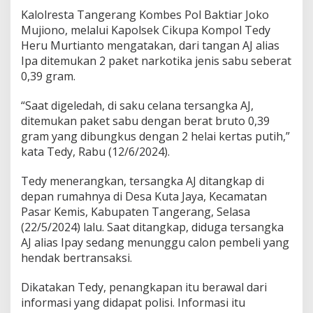
a
Kalolresta Tangerang Kombes Pol Baktiar Joko
n
g
Mujiono, melalui Kapolsek Cikupa Kompol Tedy
k
Heru Murtianto mengatakan, dari tangan AJ alias
a
Ipa ditemukan 2 paket narkotika jenis sabu seberat
p
0,39 gram.
P
o
l
“Saat digeledah, di saku celana tersangka AJ,
i
ditemukan paket sabu dengan berat bruto 0,39
s
gram yang dibungkus dengan 2 helai kertas putih,”
i
kata Tedy, Rabu (12/6/2024).
S
a
a
Tedy menerangkan, tersangka AJ ditangkap di
t
depan rumahnya di Desa Kuta Jaya, Kecamatan
H
Pasar Kemis, Kabupaten Tangerang, Selasa
e
(22/5/2024) lalu. Saat ditangkap, diduga tersangka
n
AJ alias Ipay sedang menunggu calon pembeli yang
d
a
hendak bertransaksi.
k
B
Dikatakan Tedy, penangkapan itu berawal dari
e
informasi yang didapat polisi. Informasi itu
r