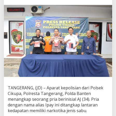
2
P
a
k
e
t
S
a
b
u
,
S
e
o
r
a
n
g
P
TANGERANG, (JD) – Aparat kepolisian dari Polsek
r
Cikupa, Polresta Tangerang, Polda Banten
i
a
menangkap seorang pria berinisial AJ (34). Pria
D
dengan nama alias Ipay ini ditangkap lantaran
i
kedapatan memiliki narkotika jenis sabu.
t