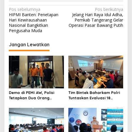
N
Pos sebelumnya
Pos berikutnya
HIPMI Banten: Penetapan
Jelang Hari Raya Idul Adha,
a
Hari Kewirausahaan
Pemkab Tangerang Gelar
v
Nasional Bangkitkan
Operasi Pasar Bawang Putih
Pengusaha Muda
i
g
Jangan Lewatkan
a
s
i
p
o
s
Demo di PEMI AW, Polisi
Tim Bintek Baharkam Polri
Tetapkan Dua Orang
Tuntaskan Evaluasi 18
Tersangka
Kriteria Pengamanan
Pertamina Jabar