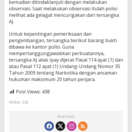
kemudian ditindaklanjuti dengan melakukan
t
r
observasi. Saat melakukan observasi itulah polisi
a
melihat ada gelagat mencurigakan dari tersangka
n
AJ.
s
a
Untuk kepentingan pemeriksaan dan
k
s
pengembangan, tersangka berikut barang bukti
i
dibawa ke kantor polisi. Guna
mempertanggungjawabkan perbuatannya,
tersangka AJ alias Ipay dijerat Pasal 114 ayat (1) dan
atau Pasal 112 ayat (1) Undang-Undang Nomor 35
Tahun 2009 tentang Narkotika dengan ancaman
hukuman maksimum 20 tahun penjara.
Post Views:
438
Writer: Edi
Ikuti Kami