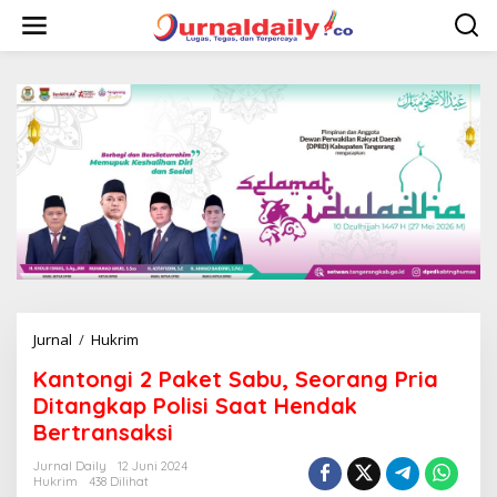
L
e
w
a
t
i
k
e
k
o
n
t
e
n
Jurnal
/
Hukrim
K
a
Kantongi 2 Paket Sabu, Seorang Pria
n
t
Ditangkap Polisi Saat Hendak
o
Bertransaksi
n
g
Jurnal Daily
12 Juni 2024
i
Hukrim
438 Dilihat