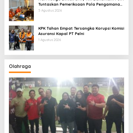
Tuntaskan Pemeriksaan Pola Pengamanan
Pertamina Patra Niaga Jabar
5 Agustus 2026
KPK Tahan Empat Tersangka Korupsi Komisi
Asuransi Kapal PT Pelni
1 Agustus 2026
Olahraga