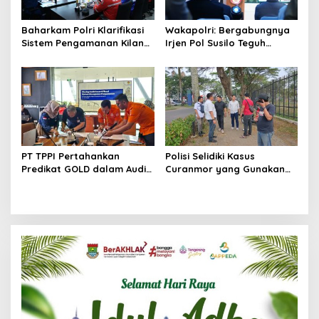
Baharkam Polri Klarifikasi
Wakapolri: Bergabungnya
Sistem Pengamanan Kilang
Irjen Pol Susilo Teguh
Pertamina RU IV Cilacap
Raharjo Perkuat Jejaring
Nasional Pusat Studi
Kepolisian
PT TPPI Pertahankan
Polisi Selidiki Kasus
Predikat GOLD dalam Audit
Curanmor yang Gunakan
Resertifikasi SMP Obvitnas
Senjata Api di Citra Raya