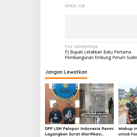
a
Writer: Edi
n
g
N
Pos sebelumnya
Pj Bupati Letakkan Batu Pertama
a
Pembangunan Embung Perum Sudi
v
i
Jangan Lewatkan
g
a
s
i
p
o
DPP LSM Pelopor Indonesia Resmi
Wabup In
s
Layangkan Surat Klarifikasi
untuk Fa