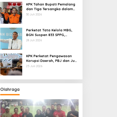
KPK Tahan Bupati Pemalang
dan Tiga Tersangka dalam
Kasus Dugaan Pemerasan
30 Juli 2026
Perketat Tata Kelola MBG,
BGN Suspen 833 SPPG,
Ratusan Di Antaranya
28 Juli 2026
Permanen
KPK Perketat Pengawasan
Korupsi Daerah, PBJ dan Jual
Beli Jabatan Jadi Target
25 Juli 2026
Utama
Olahraga