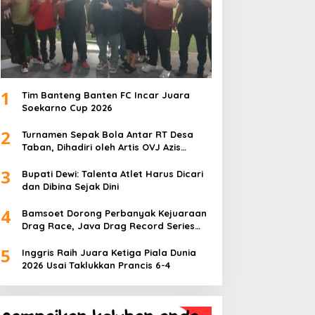
1
Tim Banteng Banten FC Incar Juara
Soekarno Cup 2026
2
Turnamen Sepak Bola Antar RT Desa
Taban, Dihadiri oleh Artis OVJ Azis
Gagap, RT 001 Raih Kemenangan
3
Bupati Dewi: Talenta Atlet Harus Dicari
dan Dibina Sejak Dini
4
Bamsoet Dorong Perbanyak Kejuaraan
Drag Race, Java Drag Record Series
2026 Jadi Ajang Pembinaan Talenta
5
Muda
Inggris Raih Juara Ketiga Piala Dunia
2026 Usai Taklukkan Prancis 6-4