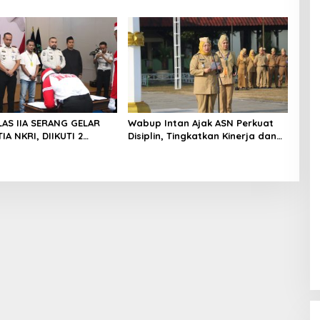
i Tigaraksa
Aturan, Diduga Belum Memiliki
PSU
LAS IIA SERANG GELAR
Wabup Intan Ajak ASN Perkuat
IA NKRI, DIIKUTI 2
Disiplin, Tingkatkan Kinerja dan
INAAN KASUS TERORISME
Siaga Hadapi Musim Kemarau