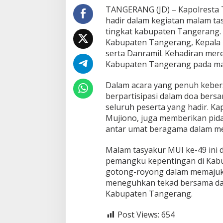
M
TANGERANG (JD) – Kapolresta T
U
hadir dalam kegiatan malam tas
I
tingkat kabupaten Tangerang. A
k
Kabupaten Tangerang, Kepala 
e
-
serta Danramil. Kehadiran mer
4
Kabupaten Tangerang pada mala
9
d
Dalam acara yang penuh kebers
i
berpartisipasi dalam doa ber
K
a
seluruh peserta yang hadir. K
b
Mujiono, juga memberikan pid
u
antar umat beragama dalam m
p
a
Malam tasyakur MUI ke-49 ini d
t
e
pemangku kepentingan di Kab
n
gotong-royong dalam memajukan
T
meneguhkan tekad bersama dal
a
Kabupaten Tangerang.
n
g
e
Post Views:
654
r