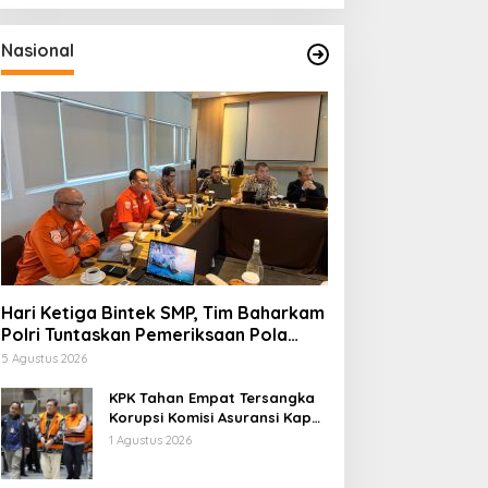
Nasional
Hari Ketiga Bintek SMP, Tim Baharkam
Polri Tuntaskan Pemeriksaan Pola
Pengamanan Pertamina Patra Niaga
5 Agustus 2026
Jabar
KPK Tahan Empat Tersangka
Korupsi Komisi Asuransi Kapal
PT Pelni
1 Agustus 2026