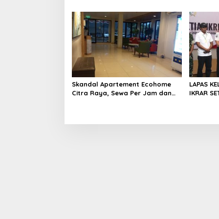
untuk Management Ecohome dan
Sampah d
BNK
Skandal Apartement Ecohome
LAPAS KE
Citra Raya, Sewa Per Jam dan
IKRAR SET
Peran Pegawai Staf BNK
WARGA B