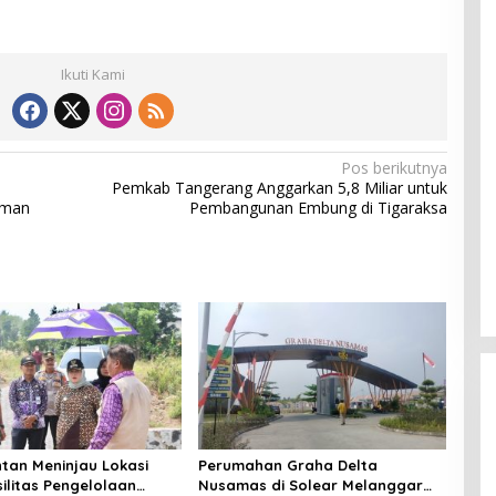
Ikuti Kami
Pos berikutnya
Pemkab Tangerang Anggarkan 5,8 Miliar untuk
rman
Pembangunan Embung di Tigaraksa
tan Meninjau Lokasi
Perumahan Graha Delta
silitas Pengelolaan
Nusamas di Solear Melanggar