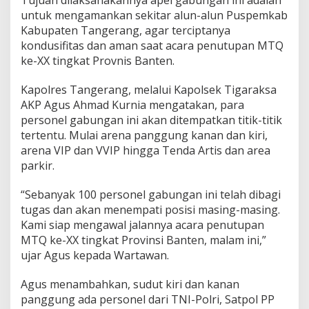
a
untuk mengamankan sekitar alun-alun Puspemkab
n
P
Kabupaten Tangerang, agar terciptanya
e
kondusifitas dan aman saat acara penutupan MTQ
r
ke-XX tingkat Provnis Banten.
s
i
Kapolres Tangerang, melalui Kapolsek Tigaraksa
a
p
AKP Agus Ahmad Kurnia mengatakan, para
a
personel gabungan ini akan ditempatkan titik-titik
n
tertentu. Mulai arena panggung kanan dan kiri,
P
arena VIP dan VVIP hingga Tenda Artis dan area
e
n
parkir.
u
t
“Sebanyak 100 personel gabungan ini telah dibagi
u
tugas dan akan menempati posisi masing-masing.
p
Kami siap mengawal jalannya acara penutupan
a
n
MTQ ke-XX tingkat Provinsi Banten, malam ini,”
M
ujar Agus kepada Wartawan.
T
Q
Agus menambahkan, sudut kiri dan kanan
k
panggung ada personel dari TNI-Polri, Satpol PP
e