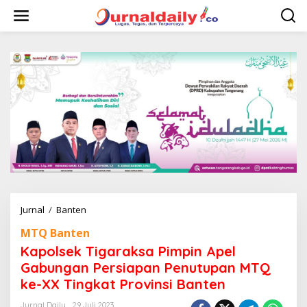
L
e
w
a
t
i
k
e
k
o
n
t
e
n
Jurnal
/
Banten
K
a
MTQ Banten
p
o
Kapolsek Tigaraksa Pimpin Apel
l
Gabungan Persiapan Penutupan MTQ
s
ke-XX Tingkat Provinsi Banten
e
k
Jurnal Daily
29 Juli 2023