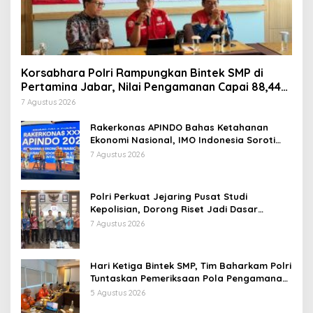
Korsabhara Polri Rampungkan Bintek SMP di
Pertamina Jabar, Nilai Pengamanan Capai 88,44
Persen
7 Agustus 2026
Rakerkonas APINDO Bahas Ketahanan
Ekonomi Nasional, IMO Indonesia Soroti
Pentingnya Kolaborasi Lintas Sektor
7 Agustus 2026
Polri Perkuat Jejaring Pusat Studi
Kepolisian, Dorong Riset Jadi Dasar
Kebijakan dan Inovasi
7 Agustus 2026
Hari Ketiga Bintek SMP, Tim Baharkam Polri
Tuntaskan Pemeriksaan Pola Pengamanan
Pertamina Patra Niaga Jabar
5 Agustus 2026