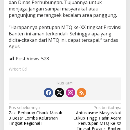
-
dan Dinas Perhubungan. Tujuannya untuk
X
menjaga jangan sampai masyarakat atau
X
pengunjung merangsek kedalam area panggung.
T
i
“Harapannya pentupan MTQ ke-XX tingkat Provinsi
n
g
Banten ini aman terkendali. Sehingga apa yang
k
dicita-citakan dari MTQ ini, dapat tercapai,” tandas
a
Agus.
t
P
Post Views:
528
r
o
Writer: Edi
v
i
n
Ikuti Kami
s
i
B
a
n
N
Pos sebelumnya
Pos berikutnya
t
Zaki Berharap Cisauk Masuk
Antusiasme Masyarakat
a
e
3 Besar Lomba Kelurahan
Cukup Tinggi Hadiri Acara
n
v
Tingkat Regional II
Penutupan MTQ Ke-XX
Tingkat Provinsi Banten