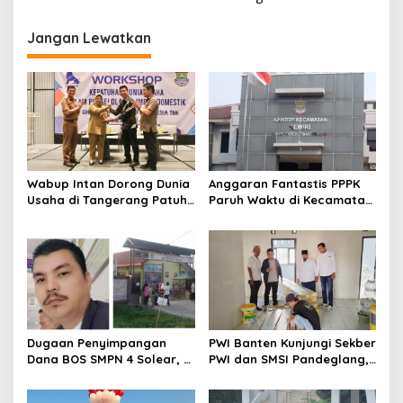
i
g
Jangan Lewatkan
a
s
i
p
o
s
Wabup Intan Dorong Dunia
Anggaran Fantastis PPPK
Usaha di Tangerang Patuh
Paruh Waktu di Kecamatan
Kelola Limbah Domestik
Kemiri Tembus Rp286 Juta,
Kaperwil Banten Soroti
Minim Transparansi
Dugaan Penyimpangan
PWI Banten Kunjungi Sekber
Dana BOS SMPN 4 Solear, L
PWI dan SMSI Pandeglang,
Tamba: Ada Anggaran
Momentum Percepat
Janggal Hingga Ratusan
Konferensi Organisasi