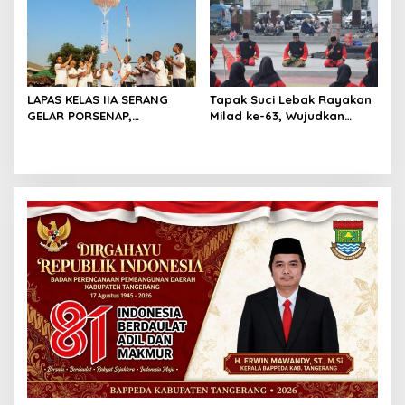
Juta
LAPAS KELAS IIA SERANG
Tapak Suci Lebak Rayakan
GELAR PORSENAP,
Milad ke-63, Wujudkan
WUJUDKAN SPORTIFITAS
Pendekar Berkarakter
DAN KEBERSAMAAN
Menuju Kancah Dunia