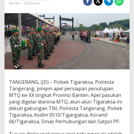
T
Banten
528 Dilihat
i
g
a
r
a
k
s
a
P
i
m
p
i
n
A
TANGERANG, (JD) – Polsek Tigaraksa, Polresta
p
Tangerang, pimpin apel persiapan penutupan
e
MTQ ke-XX tingkat Provinsi Banten. Apel pasukan
l
yang digelar diarena MTQ, alun-alun Tigaraksa ini
G
diikuti gabungan TNI, Polresta Tangerang, Polsek
a
b
Tigaraksa, Kodim 0510/Tigargaksa, Koramil
u
06/Tigaraksa, Dinas Perhubungan dan Satpol PP.
n
g
Tujuan dilaksanakannya apel gabungan ini adalah