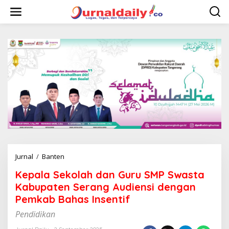
L
e
w
a
t
i
k
e
k
o
n
t
e
n
Jurnal
/
Banten
K
e
Kepala Sekolah dan Guru SMP Swasta
p
a
Kabupaten Serang Audiensi dengan
l
Pemkab Bahas Insentif
a
S
Pendidikan
e