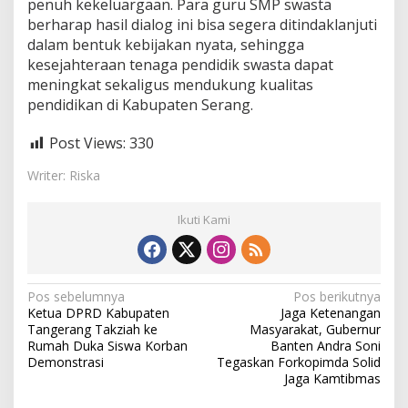
penuh kekeluargaan. Para guru SMP swasta
berharap hasil dialog ini bisa segera ditindaklanjuti
dalam bentuk kebijakan nyata, sehingga
kesejahteraan tenaga pendidik swasta dapat
meningkat sekaligus mendukung kualitas
pendidikan di Kabupaten Serang.
Post Views:
330
Writer: Riska
Ikuti Kami
N
Pos sebelumnya
Pos berikutnya
Ketua DPRD Kabupaten
Jaga Ketenangan
a
Tangerang Takziah ke
Masyarakat, Gubernur
v
Rumah Duka Siswa Korban
Banten Andra Soni
Demonstrasi
Tegaskan Forkopimda Solid
i
Jaga Kamtibmas
g