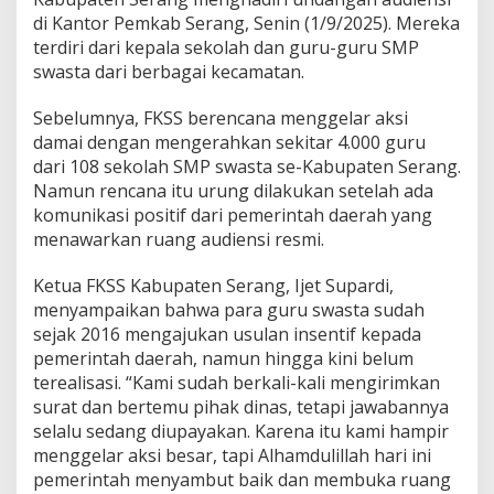
p
di Kantor Pemkab Serang, Senin (1/9/2025). Mereka
a
t
terdiri dari kepala sekolah dan guru-guru SMP
e
swasta dari berbagai kecamatan.
n
S
Sebelumnya, FKSS berencana menggelar aksi
e
damai dengan mengerahkan sekitar 4.000 guru
r
a
dari 108 sekolah SMP swasta se-Kabupaten Serang.
n
Namun rencana itu urung dilakukan setelah ada
g
komunikasi positif dari pemerintah daerah yang
A
menawarkan ruang audiensi resmi.
u
d
i
Ketua FKSS Kabupaten Serang, Ijet Supardi,
e
menyampaikan bahwa para guru swasta sudah
n
sejak 2016 mengajukan usulan insentif kepada
s
pemerintah daerah, namun hingga kini belum
i
terealisasi. “Kami sudah berkali-kali mengirimkan
d
e
surat dan bertemu pihak dinas, tetapi jawabannya
n
selalu sedang diupayakan. Karena itu kami hampir
g
menggelar aksi besar, tapi Alhamdulillah hari ini
a
pemerintah menyambut baik dan membuka ruang
n