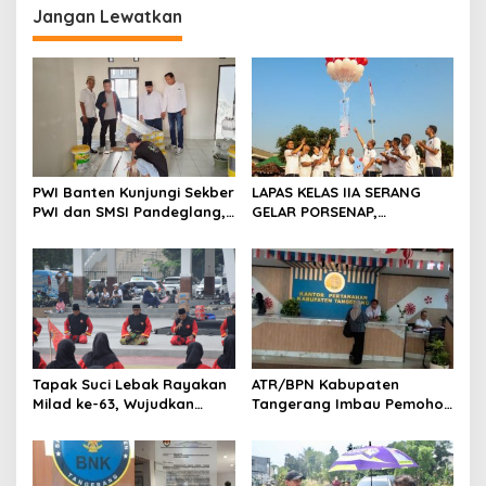
Jangan Lewatkan
a
s
i
p
o
s
PWI Banten Kunjungi Sekber
LAPAS KELAS IIA SERANG
PWI dan SMSI Pandeglang,
GELAR PORSENAP,
Momentum Percepat
WUJUDKAN SPORTIFITAS
Konferensi Organisasi
DAN KEBERSAMAAN
Tapak Suci Lebak Rayakan
ATR/BPN Kabupaten
Milad ke-63, Wujudkan
Tangerang Imbau Pemohon
Pendekar Berkarakter
Aktif Pantau dan Laporkan
Menuju Kancah Dunia
Berkas Mandek