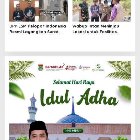
DPP LSM Pelopor Indonesia
Wabup Intan Meninjau
Resmi Layangkan Surat
Lokasi untuk Fasilitas
Klarifikasi untuk
Pengelolaan Sampah di
Management Ecohome dan
Tigaraksa
BNK