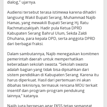
P
dialog,” ujarnya.
e
m
Audiensi tersebut terasa istimewa karena dihadiri
k
langsung Wakil Bupati Serang, Muhammad Najib
a
Hamas, yang mewakili Bupati Serang Hj. Ratu
b
B
Rachmatuzakiyah. Hadir pula Ketua DPRD
a
Kabupaten Serang Bahrul Ulum, Sekda Zaldi
h
Dhuhana, para kepala OPD, serta anggota DPRD
a
dari berbagai fraksi.
s
I
n
Dalam sambutannya, Najib menegaskan komitmen
s
pemerintah daerah untuk memperhatikan
e
keberadaan sekolah swasta. “Sekolah swasta
n
adalah bagian yang tidak bisa dipisahkan dari
t
sistem pendidikan di Kabupaten Serang. Karena itu
i
f
harus diperkuat. Hasil dari pertemuan ini akan
dibahas teknisnya, termasuk rencana MOU terkait
insentif dan program-program pendukung
lainnya,” katanya.
Najib juga berpesan agar FKSS tetap semangat