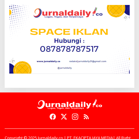
Copyright © 2025 Jurnaldaily.co | PT. EKACIPTA JAYA MEDIA| All Right