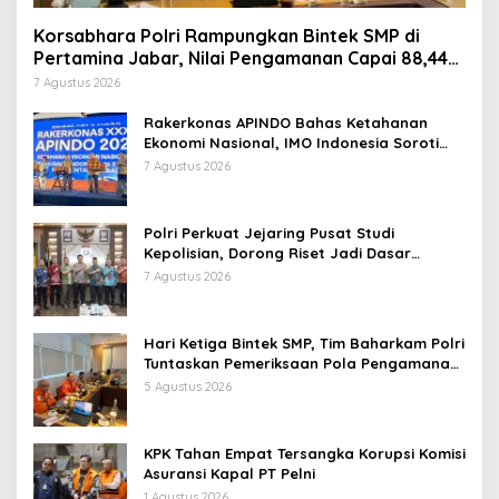
Korsabhara Polri Rampungkan Bintek SMP di
Pertamina Jabar, Nilai Pengamanan Capai 88,44
Persen
7 Agustus 2026
Rakerkonas APINDO Bahas Ketahanan
Ekonomi Nasional, IMO Indonesia Soroti
Pentingnya Kolaborasi Lintas Sektor
7 Agustus 2026
Polri Perkuat Jejaring Pusat Studi
Kepolisian, Dorong Riset Jadi Dasar
Kebijakan dan Inovasi
7 Agustus 2026
Hari Ketiga Bintek SMP, Tim Baharkam Polri
Tuntaskan Pemeriksaan Pola Pengamanan
Pertamina Patra Niaga Jabar
5 Agustus 2026
KPK Tahan Empat Tersangka Korupsi Komisi
Asuransi Kapal PT Pelni
1 Agustus 2026