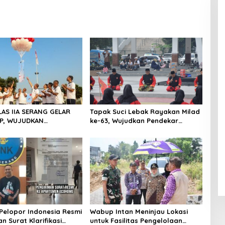
LAS IIA SERANG GELAR
Tapak Suci Lebak Rayakan Milad
P, WUJUDKAN
ke-63, Wujudkan Pendekar
ITAS DAN KEBERSAMAAN
Berkarakter Menuju Kancah
Dunia
Pelopor Indonesia Resmi
Wabup Intan Meninjau Lokasi
n Surat Klarifikasi
untuk Fasilitas Pengelolaan