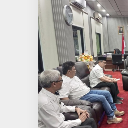
p
a
t
e
n
T
a
n
g
e
r
a
n
g
S
a
m
b
u
t
Fenomena “Dasc
B
Cerminkan Pent
a
Politik dalam 
Di Politik
|
5 Juli 202
i
Kepercayaan Pu
k
A