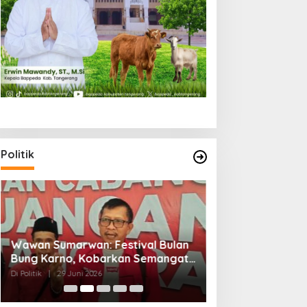
Politik
DPC PDI Perjuangan Kabupaten
Serap Aspiras
Tangerang Hidupkan Api
Sumarwan: Kel
Perjuangan Bung Karno Lewat
Pengangguran
Di Politik
|
29 Juni 2026
Di Politik
|
26 Juni 2
Festival Bulan Bung Karno
Mengemuka