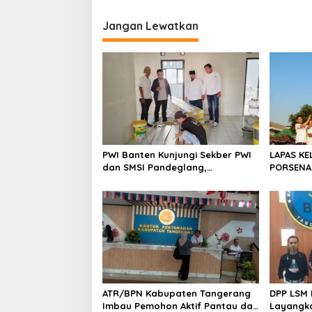
v
i
Jangan Lewatkan
g
a
s
i
p
o
PWI Banten Kunjungi Sekber PWI
LAPAS KE
s
dan SMSI Pandeglang,
PORSENA
Momentum Percepat Konferensi
SPORTIF
Organisasi
ATR/BPN Kabupaten Tangerang
DPP LSM 
Imbau Pemohon Aktif Pantau dan
Layangka