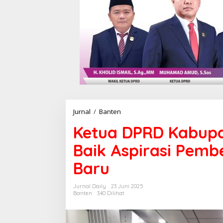
Jurnal
/
Banten
K
e
Ketua DPRD Kabup
t
u
Baik Aspirasi Pem
a
D
Baru
P
R
D
Jurnal Daily
23 Juni 2025
K
Banten
340 Dilihat
a
b
u