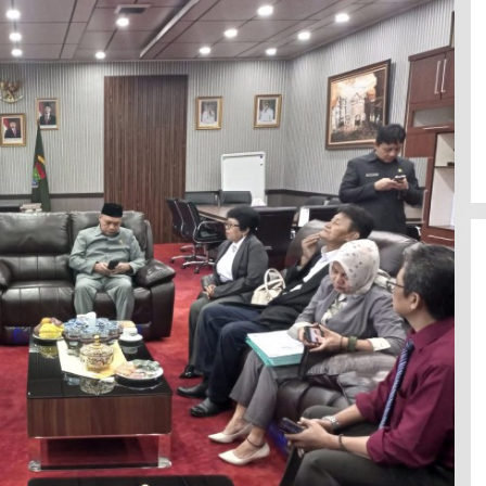
omology” Dinilai
Wawan Sumarwan: Festival Bulan
ingnya Komunikasi
Bung Karno, Kobarkan Semangat
Menjaga
Gotong Royong dan Kepedulian
6
Di Politik
|
29 Juni 2026
blik
Sosial