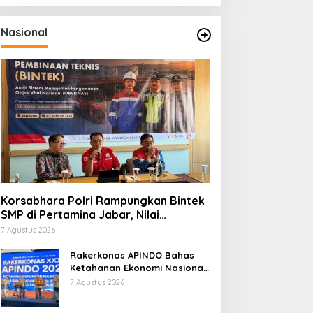
Nasional
Korsabhara Polri Rampungkan Bintek
SMP di Pertamina Jabar, Nilai
Pengamanan Capai 88,44 Persen
7 Agustus 2026
Rakerkonas APINDO Bahas
Ketahanan Ekonomi Nasional,
IMO Indonesia Soroti
7 Agustus 2026
Pentingnya Kolaborasi Lintas
Sektor