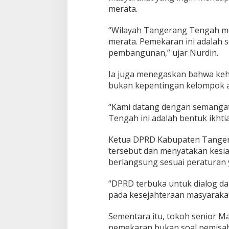
t
merata.
o
n
“Wilayah Tangerang Tengah m
o
merata. Pemekaran ini adalah 
m
pembangunan,” ujar Nurdin.
i
B
a
Ia juga menegaskan bahwa ke
r
bukan kepentingan kelompok at
u
“Kami datang dengan semanga
Tengah ini adalah bentuk ikhti
Ketua DPRD Kabupaten Tanger
tersebut dan menyatakan kes
berlangsung sesuai peraturan 
“DPRD terbuka untuk dialog da
pada kesejahteraan masyaraka
Sementara itu, tokoh senior 
pemekaran bukan soal pemisah