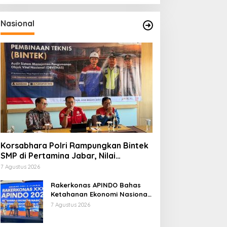
Nasional
Korsabhara Polri Rampungkan Bintek
SMP di Pertamina Jabar, Nilai
Pengamanan Capai 88,44 Persen
7 Agustus 2026
Rakerkonas APINDO Bahas
Ketahanan Ekonomi Nasional,
IMO Indonesia Soroti
7 Agustus 2026
Pentingnya Kolaborasi Lintas
Sektor