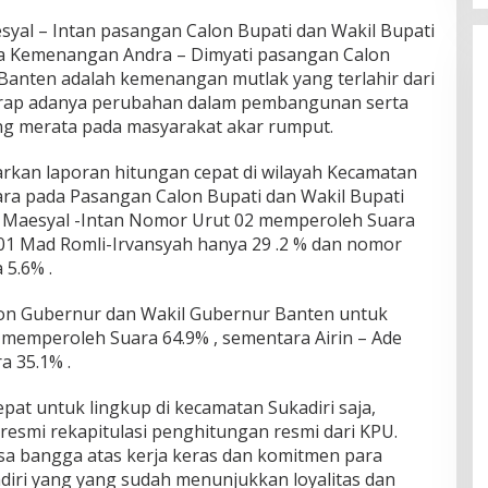
al – Intan pasangan Calon Bupati dan Wakil Bupati
a Kemenangan Andra – Dimyati pasangan Calon
anten adalah kemenangan mutlak yang terlahir dari
arap adanya perubahan dalam pembangunan serta
ng merata pada masyarakat akar rumput.
kan laporan hitungan cepat di wilayah Kecamatan
ara pada Pasangan Calon Bupati dan Wakil Bupati
 Maesyal -Intan Nomor Urut 02 memperoleh Suara
01 Mad Romli-Irvansyah hanya 29 .2 % dan nomor
 5.6% .
on Gubernur dan Wakil Gubernur Banten untuk
 memperoleh Suara 64.9% , sementara Airin – Ade
 35.1% .
epat untuk lingkup di kecamatan Sukadiri saja,
 resmi rekapitulasi penghitungan resmi dari KPU.
sa bangga atas kerja keras dan komitmen para
iri yang yang sudah menunjukkan loyalitas dan