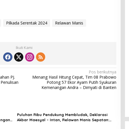
Pilkada Serentak 2024
Relawan Manis
Ikuti Kami
Pos berikutnya
ahan PJ.
Menang Hasil Hitung Cepat, Tim 08 Prabowo
Penulisan
Potong 57 Ekor Ayam Putih Syukuran
Kemenangan Andra – Dimyati di Banten
Puluhan Ribu Pendukung Membludak, Deklarasi
angan
Akbar Maesyal – Intan, Relawan Manis Sepatan:
Udah Dah Pokoknya Menang Ini Mah !!