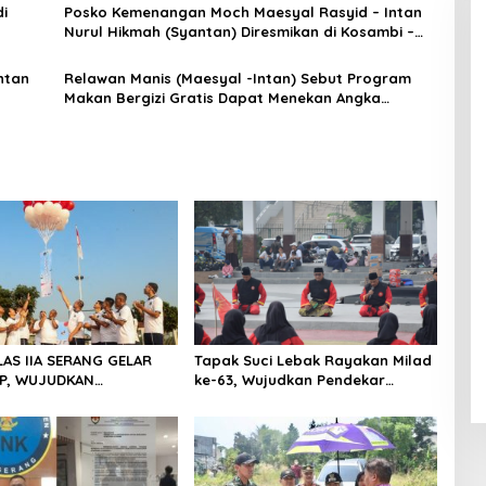
i
Posko Kemenangan Moch Maesyal Rasyid – Intan
Nurul Hikmah (Syantan) Diresmikan di Kosambi –
Sukadiri
ntan
Relawan Manis (Maesyal -Intan) Sebut Program
Makan Bergizi Gratis Dapat Menekan Angka
Stunting
LAS IIA SERANG GELAR
Tapak Suci Lebak Rayakan Milad
P, WUJUDKAN
ke-63, Wujudkan Pendekar
ITAS DAN KEBERSAMAAN
Berkarakter Menuju Kancah
Dunia