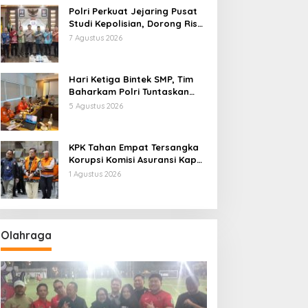
Polri Perkuat Jejaring Pusat
Studi Kepolisian, Dorong Riset
Jadi Dasar Kebijakan dan
7 Agustus 2026
Inovasi
Hari Ketiga Bintek SMP, Tim
Baharkam Polri Tuntaskan
Pemeriksaan Pola
5 Agustus 2026
Pengamanan Pertamina
Patra Niaga Jabar
KPK Tahan Empat Tersangka
Korupsi Komisi Asuransi Kapal
PT Pelni
1 Agustus 2026
Olahraga