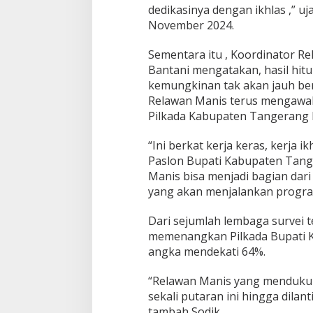
dedikasinya dengan ikhlas ,” 
M
a
November 2024.
e
s
Sementara itu , Koordinator R
y
Bantani mengatakan, hasil hitu
a
kemungkinan tak akan jauh ber
l
-
Relawan Manis terus mengawal
I
Pilkada Kabupaten Tangerang hi
n
t
“Ini berkat kerja keras, kerja
a
Paslon Bupati Kabupaten Tang
n
d
Manis bisa menjadi bagian da
a
yang akan menjalankan program
n
A
Dari sejumlah lembaga survei t
n
memenangkan Pilkada Bupati K
d
r
angka mendekati 64%.
a
-
“Relawan Manis yang menduku
D
sekali putaran ini hingga dilan
i
tambah Sodik.
m