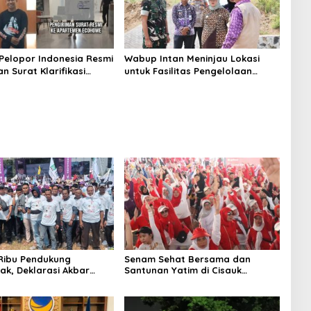
Pelopor Indonesia Resmi
Wabup Intan Meninjau Lokasi
n Surat Klarifikasi
untuk Fasilitas Pengelolaan
anagement Ecohome dan
Sampah di Tigaraksa
Ribu Pendukung
Senam Sehat Bersama dan
k, Deklarasi Akbar
Santunan Yatim di Cisauk
– Intan, Relawan Manis
disambut Warga
 Udah Dah Pokoknya
i Mah !!