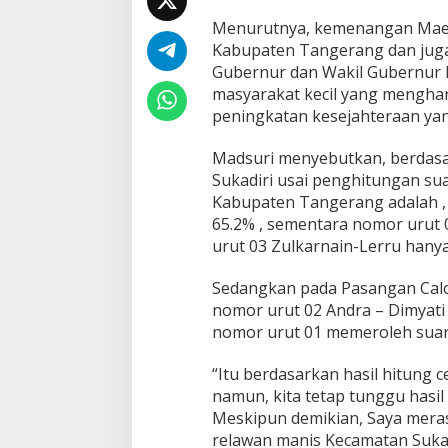
k
Menurutnya, kemenangan Maesy
a
n
Kabupaten Tangerang dan jug
S
Gubernur dan Wakil Gubernur B
e
masyarakat kecil yang mengh
l
peningkatan kesejahteraan ya
a
m
a
Madsuri menyebutkan, berdasar
t
Sukadiri usai penghitungan su
A
Kabupaten Tangerang adalah ,
t
65.2% , sementara nomor urut 
a
urut 03 Zulkarnain-Lerru hanya
s
K
e
Sedangkan pada Pasangan Cal
m
nomor urut 02 Andra – Dimyati
e
nomor urut 01 memeroleh suara
n
a
n
“Itu berdasarkan hasil hitung c
g
namun, kita tetap tunggu hasil
a
Meskipun demikian, Saya mera
n
relawan manis Kecamatan Sukad
,