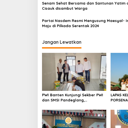
i
Senam Sehat Bersama dan Santunan Yatim d
p
Cisauk disambut Warga
o
Partai Nasdem Resmi Mengusung Maesyal- I
s
Maju di Pilkada Serentak 2024
Jangan Lewatkan
PWI Banten Kunjungi Sekber PWI
LAPAS KE
dan SMSI Pandeglang,
PORSENA
Momentum Percepat Konferensi
SPORTIF
Organisasi