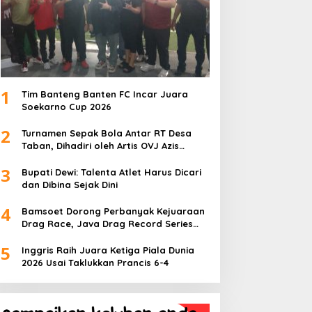
1
Tim Banteng Banten FC Incar Juara
Soekarno Cup 2026
2
Turnamen Sepak Bola Antar RT Desa
Taban, Dihadiri oleh Artis OVJ Azis
Gagap, RT 001 Raih Kemenangan
3
Bupati Dewi: Talenta Atlet Harus Dicari
dan Dibina Sejak Dini
4
Bamsoet Dorong Perbanyak Kejuaraan
Drag Race, Java Drag Record Series
2026 Jadi Ajang Pembinaan Talenta
5
Muda
Inggris Raih Juara Ketiga Piala Dunia
2026 Usai Taklukkan Prancis 6-4