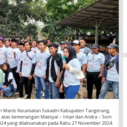
Fenomena “Dascomology” Dinilai
Cerminkan Pentingnya Komunikasi
n Manis Kecamatan Sukadiri Kabupaten Tangerang,
Politik dalam Menjaga
Di Politik
|
5 Juli 2026
atas kemenangan Maesyal – Intan dan Andra – Soni
Kepercayaan Publik
024 yang dilaksanakan pada Rabu 27 November 2024.