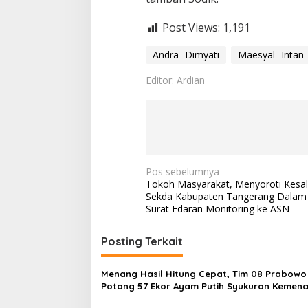
y
a
Post Views:
1,191
t
i
Andra -Dimyati
Maesyal -Intan
Editor: Ardian
N
Pos sebelumnya
Tokoh Masyarakat, Menyoroti Kesal
a
Sekda Kabupaten Tangerang Dalam 
v
Surat Edaran Monitoring ke ASN
i
Posting Terkait
g
a
Menang Hasil Hitung Cepat, Tim 08 Prabowo
s
Potong 57 Ekor Ayam Putih Syukuran Kemen
Andra – Dimyati di Banten