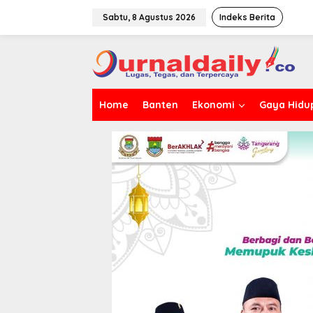
L
e
Sabtu, 8 Agustus 2026
Indeks Berita
w
a
t
i
k
e
Home
Banten
Ekonomi
Gaya Hidu
k
o
n
t
e
n