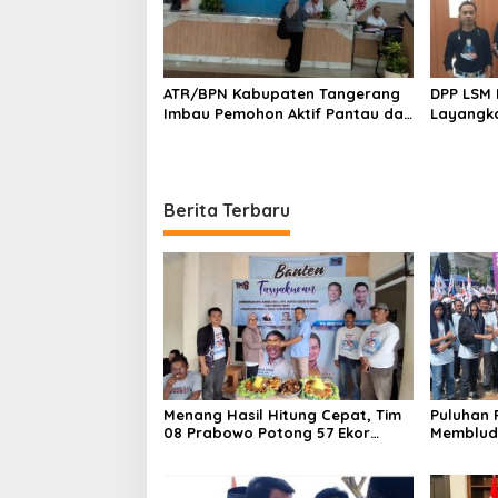
ATR/BPN Kabupaten Tangerang
DPP LSM 
Imbau Pemohon Aktif Pantau dan
Layangka
Laporkan Berkas Mandek
untuk M
BNK
Berita Terbaru
Menang Hasil Hitung Cepat, Tim
Puluhan 
08 Prabowo Potong 57 Ekor
Membluda
Ayam Putih Syukuran
Maesyal 
Kemenangan Andra – Dimyati di
Sepatan:
Banten
Menang In