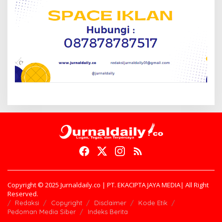
Copyright © 2025 Jurnaldaily.co | PT. EKACIPTA JAYA MEDIA| All Right
Reserved.
Redaksi
Copyright
Disclaimer
Kode Etik
Pedoman Media Siber
Indeks Berita