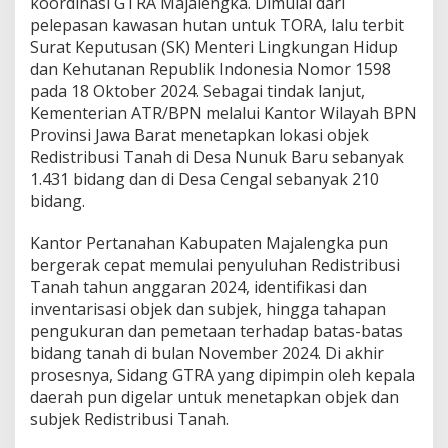
koordinasi GTRA Majalengka. Dimulai dari
i
pelepasan kawasan hutan untuk TORA, lalu terbit
p
i
Surat Keputusan (SK) Menteri Lingkungan Hidup
k
dan Kehutanan Republik Indonesia Nomor 1598
a
pada 18 Oktober 2024. Sebagai tindak lanjut,
t
Kementerian ATR/BPN melalui Kantor Wilayah BPN
Provinsi Jawa Barat menetapkan lokasi objek
Redistribusi Tanah di Desa Nunuk Baru sebanyak
1.431 bidang dan di Desa Cengal sebanyak 210
bidang.
Kantor Pertanahan Kabupaten Majalengka pun
bergerak cepat memulai penyuluhan Redistribusi
Tanah tahun anggaran 2024, identifikasi dan
inventarisasi objek dan subjek, hingga tahapan
pengukuran dan pemetaan terhadap batas-batas
bidang tanah di bulan November 2024. Di akhir
prosesnya, Sidang GTRA yang dipimpin oleh kepala
daerah pun digelar untuk menetapkan objek dan
subjek Redistribusi Tanah.