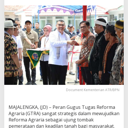
s
i
G
T
R
A
d
i
M
a
j
a
l
e
n
g
k
a
Document Kementerian ATR/BPN
,
H
a
MAJALENGKA, (JD) – Peran Gugus Tugas Reforma
s
Agraria (GTRA) sangat strategis dalam mewujudkan
i
l
Reforma Agraria sebagai ujung tombak
k
pemerataan dan keadilan tanah bagi masyarakat.