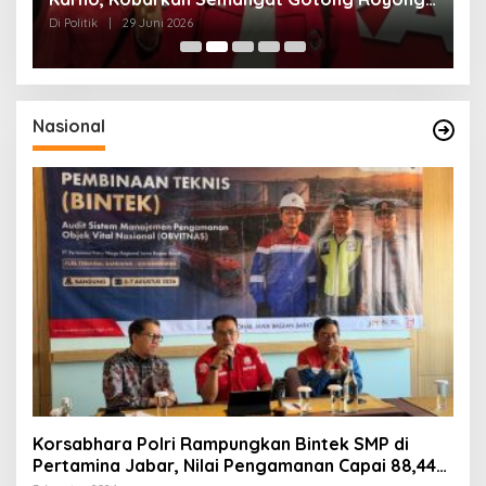
dan Kepedulian Sosial
F
Di Politik
|
29 Juni 2026
Di 
Nasional
Korsabhara Polri Rampungkan Bintek SMP di
Pertamina Jabar, Nilai Pengamanan Capai 88,44