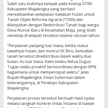
a
Salah satu buktinya tampak pada kinerja GTRA
n
Kabupaten Majalengka yang berhasil
1
merealisasikan pelepasan kawasan hutan untuk
.
6
Tanah Objek Reforma Agraria (TORA) dan
4
dilanjutkan dengan Redistribusi Tanah bagi warga
1
Desa Nunuk Baru di Kecamatan Maja, yang telah
B
menetap di wilayah tersebut selama ratusan tahun.
i
d
a
“Perjalanan panjang luar biasa, ketika status
n
(awalnya) hutan, dan muncul SK Biru, kemudian
g
tanah tersebut diredistribusi dalam waktu dua
T
bulan, itu luar biasa. Kami selaku Ketua Gugus
a
n
Tugas selalu proaktif berkoordinasi dengan BPN
a
bagaimana untuk mempercepat waktu,” jelas
h
Bupati Majalengka, Eman Suherman dalam
B
keterangannya, di Pendopo Kabupaten
e
Majalengka.
r
s
e
Perjalanan proses tersebut berbuah hasil nyata
r
melalui langkah konkret lintas instansi di bawah
t