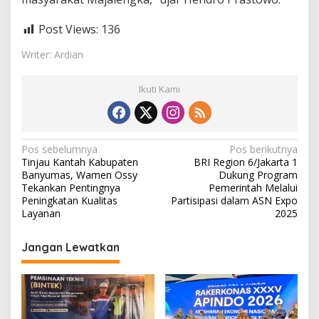
Post Views:
136
Writer: Ardian
Ikuti Kami
N
Pos sebelumnya
Pos berikutnya
Tinjau Kantah Kabupaten
BRI Region 6/Jakarta 1
a
Banyumas, Wamen Ossy
Dukung Program
v
Tekankan Pentingnya
Pemerintah Melalui
Peningkatan Kualitas
Partisipasi dalam ASN Expo
i
Layanan
2025
g
Jangan Lewatkan
a
s
i
p