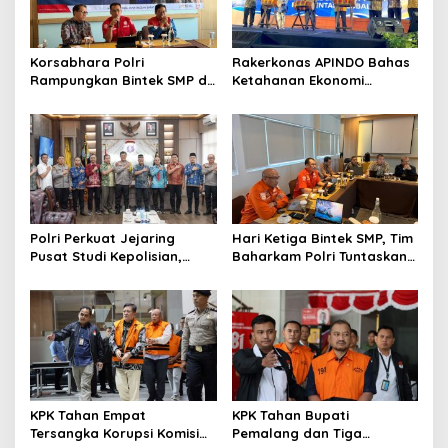
o
s
Korsabhara Polri
Rakerkonas APINDO Bahas
Rampungkan Bintek SMP di
Ketahanan Ekonomi
Pertamina Jabar, Nilai
Nasional, IMO Indonesia
Pengamanan Capai 88,44
Soroti Pentingnya
Persen
Kolaborasi Lintas Sektor
Polri Perkuat Jejaring
Hari Ketiga Bintek SMP, Tim
Pusat Studi Kepolisian,
Baharkam Polri Tuntaskan
Dorong Riset Jadi Dasar
Pemeriksaan Pola
Kebijakan dan Inovasi
Pengamanan Pertamina
Patra Niaga Jabar
KPK Tahan Empat
KPK Tahan Bupati
Tersangka Korupsi Komisi
Pemalang dan Tiga