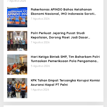
Persen
7 Agustus 2026
Rakerkonas APINDO Bahas Ketahanan
Ekonomi Nasional, IMO Indonesia Soroti
Pentingnya Kolaborasi Lintas Sektor
7 Agustus 2026
Polri Perkuat Jejaring Pusat Studi
Kepolisian, Dorong Riset Jadi Dasar
Kebijakan dan Inovasi
7 Agustus 2026
Hari Ketiga Bintek SMP, Tim Baharkam Polri
Tuntaskan Pemeriksaan Pola Pengamanan
Pertamina Patra Niaga Jabar
5 Agustus 2026
KPK Tahan Empat Tersangka Korupsi Komisi
Asuransi Kapal PT Pelni
1 Agustus 2026