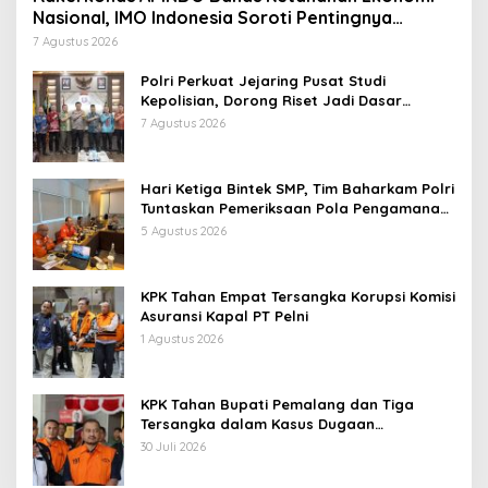
Nasional, IMO Indonesia Soroti Pentingnya
Kolaborasi Lintas Sektor
7 Agustus 2026
Polri Perkuat Jejaring Pusat Studi
Kepolisian, Dorong Riset Jadi Dasar
Kebijakan dan Inovasi
7 Agustus 2026
Hari Ketiga Bintek SMP, Tim Baharkam Polri
Tuntaskan Pemeriksaan Pola Pengamanan
Pertamina Patra Niaga Jabar
5 Agustus 2026
KPK Tahan Empat Tersangka Korupsi Komisi
Asuransi Kapal PT Pelni
1 Agustus 2026
KPK Tahan Bupati Pemalang dan Tiga
Tersangka dalam Kasus Dugaan
Pemerasan
30 Juli 2026