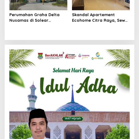
Perumahan Graha Delta
Skandal Apartement
Nusamas di Solear
Ecohome Citra Raya, Sewa
Melanggar Aturan, Diduga
Per Jam dan Peran
Belum Memiliki PSU
Pegawai Staf BNK