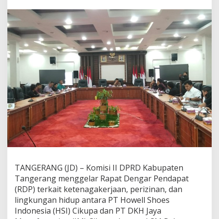
D
P
R
D
K
a
b
u
p
a
t
e
n
T
a
n
g
e
r
TANGERANG (JD) – Komisi II DPRD Kabupaten
a
n
Tangerang menggelar Rapat Dengar Pendapat
g
(RDP) terkait ketenagakerjaan, perizinan, dan
K
lingkungan hidup antara PT Howell Shoes
e
Indonesia (HSI) Cikupa dan PT DKH Jaya
s