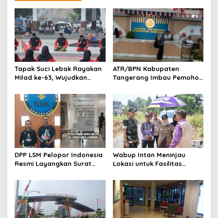
a
s
i
p
o
Tapak Suci Lebak Rayakan
ATR/BPN Kabupaten
s
Milad ke-63, Wujudkan
Tangerang Imbau Pemohon
Pendekar Berkarakter
Aktif Pantau dan Laporkan
Menuju Kancah Dunia
Berkas Mandek
DPP LSM Pelopor Indonesia
Wabup Intan Meninjau
Resmi Layangkan Surat
Lokasi untuk Fasilitas
Klarifikasi untuk
Pengelolaan Sampah di
Management Ecohome dan
Tigaraksa
BNK