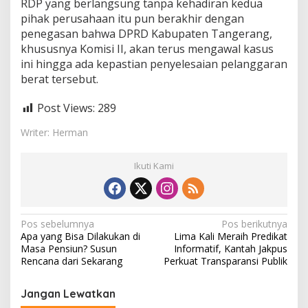
RDP yang berlangsung tanpa kehadiran kedua
pihak perusahaan itu pun berakhir dengan
penegasan bahwa DPRD Kabupaten Tangerang,
khususnya Komisi II, akan terus mengawal kasus
ini hingga ada kepastian penyelesaian pelanggaran
berat tersebut.
Post Views:
289
Writer: Herman
Ikuti Kami
N
Pos sebelumnya
Pos berikutnya
Apa yang Bisa Dilakukan di
Lima Kali Meraih Predikat
a
Masa Pensiun? Susun
Informatif, Kantah Jakpus
v
Rencana dari Sekarang
Perkuat Transparansi Publik
i
Jangan Lewatkan
g