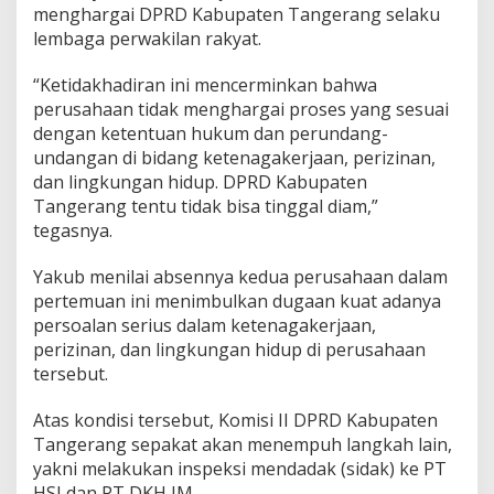
d
menghargai DPRD Kabupaten Tangerang selaku
a
lembaga perwakilan rakyat.
r
i
“Ketidakhadiran ini mencerminkan bahwa
R
D
perusahaan tidak menghargai proses yang sesuai
P
dengan ketentuan hukum dan perundang-
undangan di bidang ketenagakerjaan, perizinan,
dan lingkungan hidup. DPRD Kabupaten
Tangerang tentu tidak bisa tinggal diam,”
tegasnya.
Yakub menilai absennya kedua perusahaan dalam
pertemuan ini menimbulkan dugaan kuat adanya
persoalan serius dalam ketenagakerjaan,
perizinan, dan lingkungan hidup di perusahaan
tersebut.
Atas kondisi tersebut, Komisi II DPRD Kabupaten
Tangerang sepakat akan menempuh langkah lain,
yakni melakukan inspeksi mendadak (sidak) ke PT
HSI dan PT DKH JM.