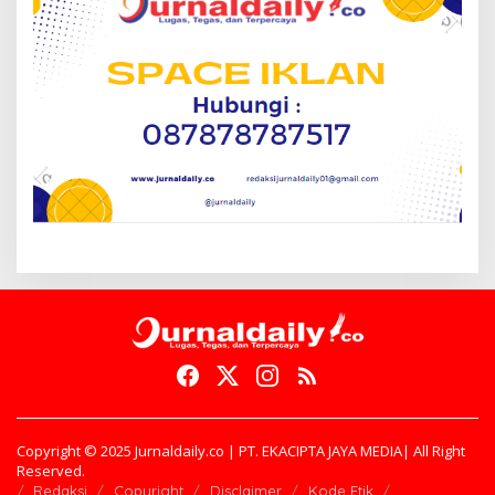
Copyright © 2025 Jurnaldaily.co | PT. EKACIPTA JAYA MEDIA| All Right
Reserved.
Redaksi
Copyright
Disclaimer
Kode Etik