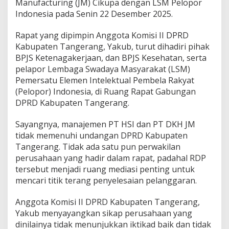
Manufacturing (JM) Cikupa dengan LSM Pelopor
a
l
Indonesia pada Senin 22 Desember 2025.
,
P
Rapat yang dipimpin Anggota Komisi II DPRD
T
Kabupaten Tangerang, Yakub, turut dihadiri pihak
H
BPJS Ketenagakerjaan, dan BPJS Kesehatan, serta
S
I
pelapor Lembaga Swadaya Masyarakat (LSM)
d
Pemersatu Elemen Intelektual Pembela Rakyat
a
(Pelopor) Indonesia, di Ruang Rapat Gabungan
n
DPRD Kabupaten Tangerang.
P
T
D
Sayangnya, manajemen PT HSI dan PT DKH JM
K
tidak memenuhi undangan DPRD Kabupaten
H
Tangerang. Tidak ada satu pun perwakilan
J
perusahaan yang hadir dalam rapat, padahal RDP
M
M
tersebut menjadi ruang mediasi penting untuk
a
mencari titik terang penyelesaian pelanggaran.
n
g
Anggota Komisi II DPRD Kabupaten Tangerang,
k
Yakub menyayangkan sikap perusahaan yang
i
r
dinilainya tidak menunjukkan iktikad baik dan tidak