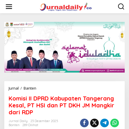
L
e
w
a
t
i
k
e
k
o
n
t
e
n
Jurnal
/
Banten
K
o
Komisi II DPRD Kabupaten Tangerang
m
i
Kesal, PT HSI dan PT DKH JM Mangkir
s
dari RDP
i
I
Jurnal Daily
23 Desember 2025
I
Banten
289 Dilihat