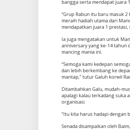
bangga serta mendapat juara 1 
n
M
“Grup Rabun itu baru masuk 2
a
n
meraih hadiah utama dari Manc
i
mendapatkan juara 1 prestasi, 
a
(
‎Ia juga mengatakan untuk Ma
M
anniversary yang ke-14 tahun 
B
M
mancing mania ini.
)
k
“Semoga kami kedepan semoga 
e
dan lebih berkembang ke depan
-
mantap,” tutur Galuh korwil Ra
1
4
T
Ditambahkan Galu, ‎mudah-mu
a
apalagi kalau terkadang suka
h
organisasi.
u
n
“Itu kita harus hadapi dengan b
Senada disampaikan oleh ‎Bai