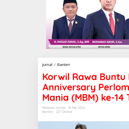
Jurnal
/
Banten
K
o
Korwil Rawa Buntu 
r
w
Anniversary Perlo
i
l
Mania (MBM) ke-14
R
a
w
Redaksi Jurnal
10 Mei 2026
a
Banten
227 Dilihat
B
u
n