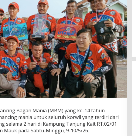
Fenomena “Dascomology” Dinilai
Mancing Bagan Mania (MBM) yang ke-14 tahun
Cerminkan Pentingnya Komunikasi
ancing mania untuk seluruh korwil yang terdiri dari
Politik dalam Menjaga
Di Politik
|
5 Juli 2026
ung selama 2 hari di Kampung Tanjung Kait RT.02/01
Kepercayaan Publik
 Mauk pada Sabtu-Minggu, 9-10/5/26.