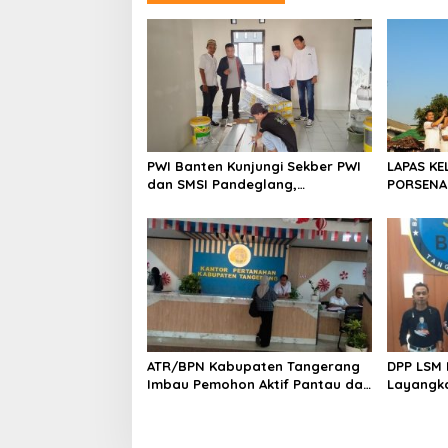
a
s
i
p
o
s
PWI Banten Kunjungi Sekber PWI
LAPAS KE
dan SMSI Pandeglang,
PORSENA
Momentum Percepat Konferensi
SPORTIF
Organisasi
ATR/BPN Kabupaten Tangerang
DPP LSM 
Imbau Pemohon Aktif Pantau dan
Layangka
Laporkan Berkas Mandek
untuk M
BNK