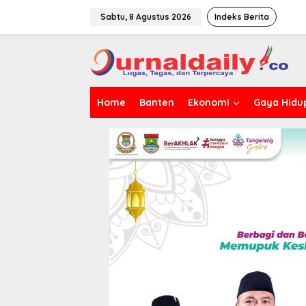
L
e
Sabtu, 8 Agustus 2026
Indeks Berita
w
a
t
i
k
e
Home
Banten
Ekonomi
Gaya Hidu
k
o
n
t
e
n