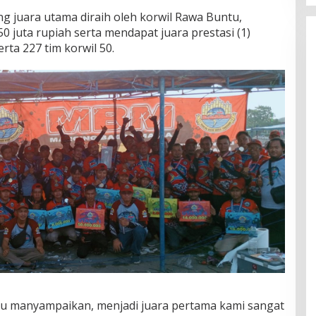
g juara utama diraih oleh korwil Rawa Buntu,
 juta rupiah serta mendapat juara prestasi (1)
rta 227 tim korwil 50.
ntu manyampaikan, menjadi juara pertama kami sangat