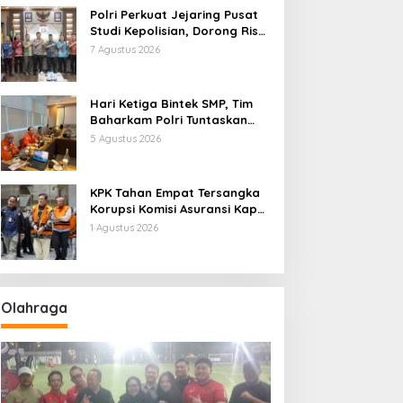
Polri Perkuat Jejaring Pusat
Studi Kepolisian, Dorong Riset
Jadi Dasar Kebijakan dan
7 Agustus 2026
Inovasi
Hari Ketiga Bintek SMP, Tim
Baharkam Polri Tuntaskan
Pemeriksaan Pola
5 Agustus 2026
Pengamanan Pertamina
Patra Niaga Jabar
KPK Tahan Empat Tersangka
Korupsi Komisi Asuransi Kapal
PT Pelni
1 Agustus 2026
Olahraga