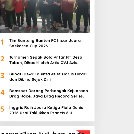
1
Tim Banteng Banten FC Incar Juara
Soekarno Cup 2026
2
Turnamen Sepak Bola Antar RT Desa
Taban, Dihadiri oleh Artis OVJ Azis
Gagap, RT 001 Raih Kemenangan
3
Bupati Dewi: Talenta Atlet Harus Dicari
dan Dibina Sejak Dini
4
Bamsoet Dorong Perbanyak Kejuaraan
Drag Race, Java Drag Record Series
2026 Jadi Ajang Pembinaan Talenta
5
Muda
Inggris Raih Juara Ketiga Piala Dunia
2026 Usai Taklukkan Prancis 6-4