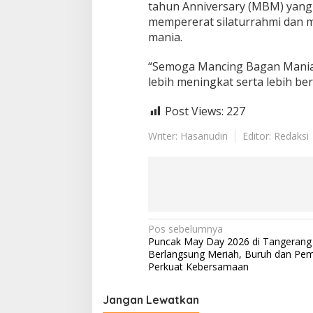
tahun Anniversary (MBM) yang 
mempererat silaturrahmi dan me
mania.
“Semoga Mancing Bagan Mania 
lebih meningkat serta lebih b
Post Views:
227
Writer: Hasanudin
Editor: Redaksi
N
Pos sebelumnya
Puncak May Day 2026 di Tangerang
a
Berlangsung Meriah, Buruh dan Pem
v
Perkuat Kebersamaan
i
Jangan Lewatkan
g