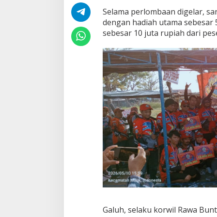
s
Selama perlombaan digelar, san
a
dengan hadiah utama sebesar 50
r
y
sebesar 10 juta rupiah dari pese
P
e
r
l
o
m
b
a
a
n
M
a
n
c
i
n
g
B
a
g
‎Galuh, selaku korwil Rawa Bu
a