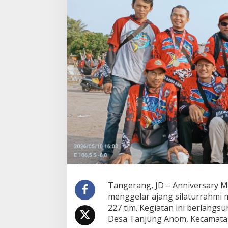
t
u
R
a
i
h
J
u
a
r
a
U
t
a
m
a
d
i
A
n
Tangerang, JD – Anniversary 
n
menggelar ajang silaturrahmi m
i
v
227 tim. Kegiatan ini berlangs
e
Desa Tanjung Anom, Kecamatan
r