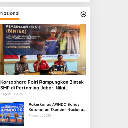
Nasional
Korsabhara Polri Rampungkan Bintek
SMP di Pertamina Jabar, Nilai
Pengamanan Capai 88,44 Persen
7 Agustus 2026
Rakerkonas APINDO Bahas
Ketahanan Ekonomi Nasional,
IMO Indonesia Soroti
7 Agustus 2026
Pentingnya Kolaborasi Lintas
Sektor