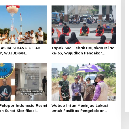
LAS IIA SERANG GELAR
Tapak Suci Lebak Rayakan Milad
P, WUJUDKAN
ke-63, Wujudkan Pendekar
ITAS DAN KEBERSAMAAN
Berkarakter Menuju Kancah
Dunia
Pelopor Indonesia Resmi
Wabup Intan Meninjau Lokasi
n Surat Klarifikasi
untuk Fasilitas Pengelolaan
anagement Ecohome dan
Sampah di Tigaraksa