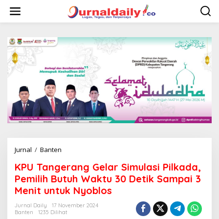
L
e
w
a
t
i
k
e
k
o
n
t
e
n
Jurnal
/
Banten
K
P
KPU Tangerang Gelar Simulasi Pilkada,
U
T
Pemilih Butuh Waktu 30 Detik Sampai 3
a
Menit untuk Nyoblos
n
g
Jurnal Daily
17 November 2024
e
Banten
1235 Dilihat