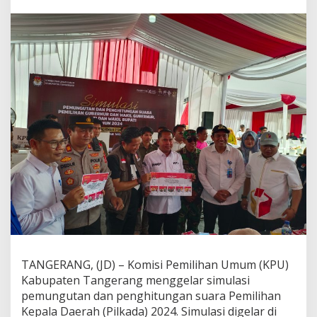
r
a
n
g
G
e
l
a
r
S
i
m
u
l
a
s
i
P
i
l
k
TANGERANG, (JD) – Komisi Pemilihan Umum (KPU)
a
Kabupaten Tangerang menggelar simulasi
d
a
pemungutan dan penghitungan suara Pemilihan
,
Kepala Daerah (Pilkada) 2024. Simulasi digelar di