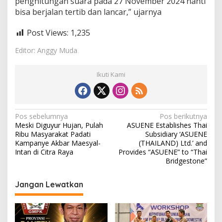
penghitungan suara pada 27 November 2024 nanti
bisa berjalan tertib dan lancar,” ujarnya
Post Views:
1,235
Editor: Anggy Muda
Ikuti Kami
N
Pos sebelumnya
Pos berikutnya
Meski Diguyur Hujan, Pulah
ASUENE Establishes Thai
a
Ribu Masyarakat Padati
Subsidiary ‘ASUENE
v
Kampanye Akbar Maesyal-
(THAILAND) Ltd.’ and
Intan di Citra Raya
Provides “ASUENE” to “Thai
i
Bridgestone”
g
Jangan Lewatkan
a
s
i