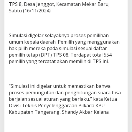
P
TPS 8, Desa Jenggot, Kecamatan Mekar Baru,
e
Sabtu (16/11/2024).
m
i
l
i
h
Simulasi digelar selayaknya proses pemilihan
B
umum kepala daerah. Pemilih yang menggunakan
u
hak pilih mereka pada simulasi sesuai daftar
t
u
pemilih tetap (DPT) TPS 08. Terdapat total 554
h
pemilih yang tercatat akan memilih di TPS ini.
W
a
k
t
“Simulasi ini digelar untuk memastikan bahwa
u
3
proses pemungutan dan penghitungan suara bisa
0
berjalan sesuai aturan yang berlaku,” kata Ketua
D
Divisi Teknis Penyelenggaraan Pilkada KPU
e
Kabupaten Tangerang, Shandy Akbar Kelana.
t
i
k
S