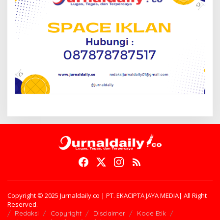
Copyright © 2025 Jurnaldaily.co | PT. EKACIPTA JAYA MEDIA| All Right
Reserved.
Redaksi
Copyright
Disclaimer
Kode Etik