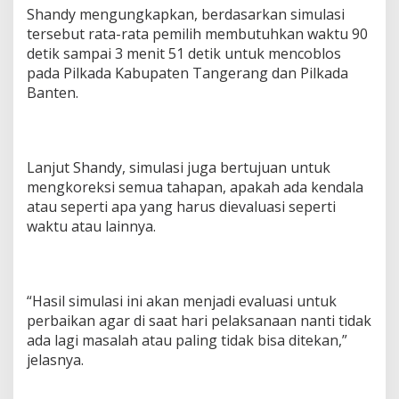
a
Shandy mengungkapkan, berdasarkan simulasi
m
tersebut rata-rata pemilih membutuhkan waktu 90
p
detik sampai 3 menit 51 detik untuk mencoblos
a
i
pada Pilkada Kabupaten Tangerang dan Pilkada
3
Banten.
M
e
n
i
t
Lanjut Shandy, simulasi juga bertujuan untuk
u
mengkoreksi semua tahapan, apakah ada kendala
n
atau seperti apa yang harus dievaluasi seperti
t
waktu atau lainnya.
u
k
N
y
o
“Hasil simulasi ini akan menjadi evaluasi untuk
b
perbaikan agar di saat hari pelaksanaan nanti tidak
l
ada lagi masalah atau paling tidak bisa ditekan,”
o
s
jelasnya.