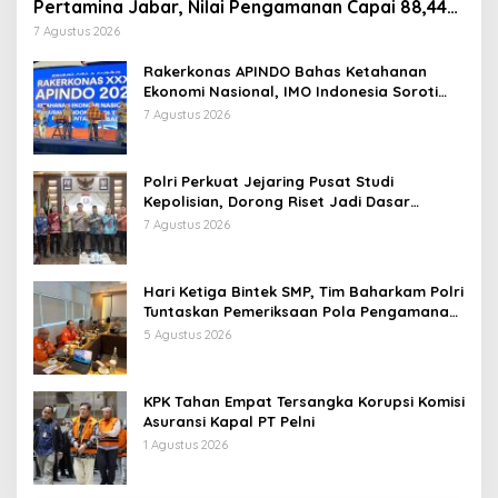
Pertamina Jabar, Nilai Pengamanan Capai 88,44
Persen
7 Agustus 2026
Rakerkonas APINDO Bahas Ketahanan
Ekonomi Nasional, IMO Indonesia Soroti
Pentingnya Kolaborasi Lintas Sektor
7 Agustus 2026
Polri Perkuat Jejaring Pusat Studi
Kepolisian, Dorong Riset Jadi Dasar
Kebijakan dan Inovasi
7 Agustus 2026
Hari Ketiga Bintek SMP, Tim Baharkam Polri
Tuntaskan Pemeriksaan Pola Pengamanan
Pertamina Patra Niaga Jabar
5 Agustus 2026
KPK Tahan Empat Tersangka Korupsi Komisi
Asuransi Kapal PT Pelni
1 Agustus 2026