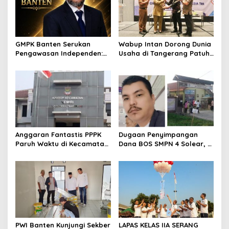
p
o
s
GMPK Banten Serukan
Wabup Intan Dorong Dunia
Pengawasan Independen:
Usaha di Tangerang Patuh
Kualitas Proyek
Kelola Limbah Domestik
Pembangunan di
Tangerang Jangan Sampai
“Akal-Akalan”
Anggaran Fantastis PPPK
Dugaan Penyimpangan
Paruh Waktu di Kecamatan
Dana BOS SMPN 4 Solear, L
Kemiri Tembus Rp286 Juta,
Tamba: Ada Anggaran
Kaperwil Banten Soroti
Janggal Hingga Ratusan
Minim Transparansi
Juta
PWI Banten Kunjungi Sekber
LAPAS KELAS IIA SERANG