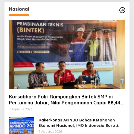
Nasional
Korsabhara Polri Rampungkan Bintek SMP di
Pertamina Jabar, Nilai Pengamanan Capai 88,44
Persen
7 Agustus 2026
Rakerkonas APINDO Bahas Ketahanan
Ekonomi Nasional, IMO Indonesia Soroti
Pentingnya Kolaborasi Lintas Sektor
7 Agustus 2026