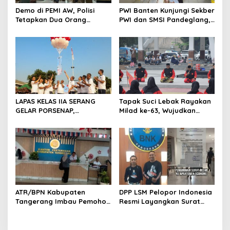
s
Demo di PEMI AW, Polisi
PWI Banten Kunjungi Sekber
Tetapkan Dua Orang
PWI dan SMSI Pandeglang,
Tersangka
Momentum Percepat
Konferensi Organisasi
LAPAS KELAS IIA SERANG
Tapak Suci Lebak Rayakan
GELAR PORSENAP,
Milad ke-63, Wujudkan
WUJUDKAN SPORTIFITAS
Pendekar Berkarakter
DAN KEBERSAMAAN
Menuju Kancah Dunia
ATR/BPN Kabupaten
DPP LSM Pelopor Indonesia
Tangerang Imbau Pemohon
Resmi Layangkan Surat
Aktif Pantau dan Laporkan
Klarifikasi untuk
Berkas Mandek
Management Ecohome dan
BNK