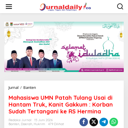
L
e
w
a
t
i
k
e
k
o
n
t
e
n
Jurnal
/
Banten
M
a
Mahasiswa UMN Patah Tulang Usai di
h
a
Hantam Truk, Kanit Gakkum : Korban
s
Sudah Tertangani ke RS Hermina
i
s
Redaksi Jurnal
15 Juni 2026
w
Banten
,
Daerah
,
Hukrim
479 Dilihat