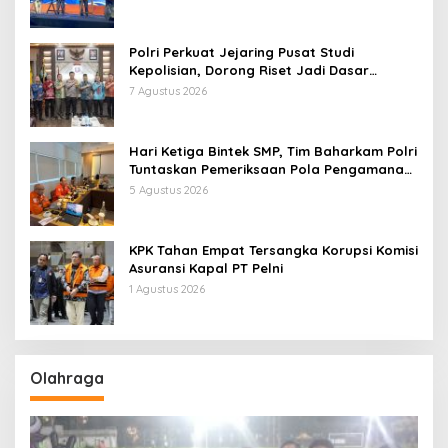
Polri Perkuat Jejaring Pusat Studi
Kepolisian, Dorong Riset Jadi Dasar
Kebijakan dan Inovasi
7 Agustus 2026
Hari Ketiga Bintek SMP, Tim Baharkam Polri
Tuntaskan Pemeriksaan Pola Pengamanan
Pertamina Patra Niaga Jabar
5 Agustus 2026
KPK Tahan Empat Tersangka Korupsi Komisi
Asuransi Kapal PT Pelni
1 Agustus 2026
Olahraga