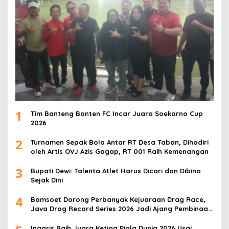
1
Tim Banteng Banten FC Incar Juara Soekarno Cup
2026
2
Turnamen Sepak Bola Antar RT Desa Taban, Dihadiri
oleh Artis OVJ Azis Gagap, RT 001 Raih Kemenangan
3
Bupati Dewi: Talenta Atlet Harus Dicari dan Dibina
Sejak Dini
4
Bamsoet Dorong Perbanyak Kejuaraan Drag Race,
Java Drag Record Series 2026 Jadi Ajang Pembinaan
Talenta Muda
Inggris Raih Juara Ketiga Piala Dunia 2026 Usai