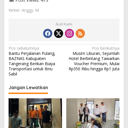
Writer: Anggy. M
Ikuti Kami
N
Pos sebelumnya
Pos berikutnya
Bantu Perjalanan Pulang,
Musim Liburan, Sejumlah
a
BAZNAS Kabupaten
Hotel Berbintang Tawarkan
v
Tangerang Berikan Biaya
Voucher Premium, Mulai
Transportasi untuk Ibnu
Rp350 Ribu hingga Rp1 Juta
i
Sabil
g
Jangan Lewatkan
a
s
i
p
o