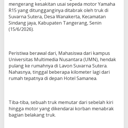
S
mengerang kesakitan usai sepeda motor Yamaha
u
R15 yang ditungganginya ditabrak oleh truk di
d
Suvarna Sutera, Desa Wanakerta, Kecamatan
a
h
Sindang jaya, Kabupaten Tangerang, Senin
T
(15/6/2026).
e
r
t
a
Peristiwa berawal dari, Mahasiswa dari kampus
n
g
Universitas Multimedia Nusantara (UMN), hendak
a
pulang ke rumahnya di Lavon Suvarna Sutera.
n
Nahasnya, tinggal beberapa kilometer lagi dari
i
rumah tepatnya di depan Hotel Samanea.
k
e
R
S
H
Tiba-tiba, sebuah truk memutar dari sebelah kiri
e
hingga motor yang dikendarai korban menabrak
r
bagian belakang truk.
m
i
n