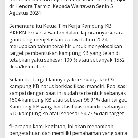
a
dr Hendra Tarmizi Kepada Wartawan Senin 5
n
Agustus 2024.
P
e
m
Sementara itu Ketua Tim Kerja Kampung KB
b
BKKBN Provinsi Banten dalam laporannya secara
i
gamblang menjelaskan bahwa tahun 2024
n
merupakan tahun terakhir untuk menyelesaikan
a
a
target pembentukan kampung KB yang telah di
n
tetapkan yaitu sebesar 100 % atau sebanyak 1552
y
desa/kelurahan.
a
n
Selain itu, target lainnya yakni sebanyak 60 %
g
D
kampung KB harus berklasifikasi mandiri. Realisasi
i
sampai dengan saat ini sudah terbentuk sebanyak
g
1504 kampung KB atau sebesar 96.91% dari target.
e
Kampung KB yang berklasifikasi mandiri sebanyak
l
a
510 kampung kb atau sebesar 54.72 % dari target.
r
B
“Harapan kami kegiatan, ini akan menambah
K
pengetahuan dan memiliki pemahaman yang sama
K