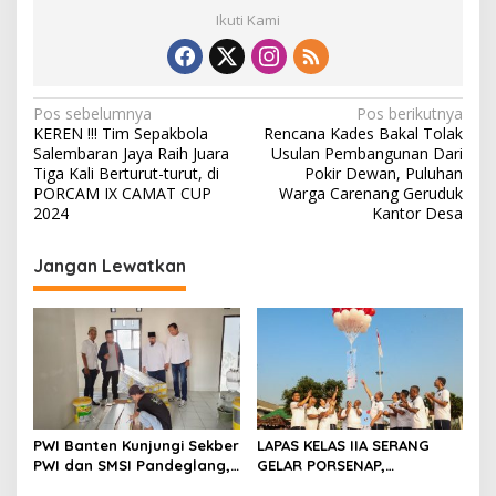
Ikuti Kami
N
Pos sebelumnya
Pos berikutnya
KEREN !!! Tim Sepakbola
Rencana Kades Bakal Tolak
a
Salembaran Jaya Raih Juara
Usulan Pembangunan Dari
v
Tiga Kali Berturut-turut, di
Pokir Dewan, Puluhan
PORCAM IX CAMAT CUP
Warga Carenang Geruduk
i
2024
Kantor Desa
g
Jangan Lewatkan
a
s
i
p
o
s
PWI Banten Kunjungi Sekber
LAPAS KELAS IIA SERANG
PWI dan SMSI Pandeglang,
GELAR PORSENAP,
Momentum Percepat
WUJUDKAN SPORTIFITAS