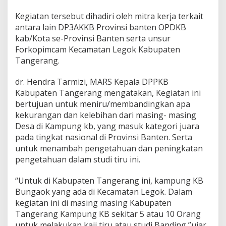
g
K
Kegiatan tersebut dihadiri oleh mitra kerja terkait
B
antara lain DP3AKKB Provinsi banten OPDKB
B
kab/Kota se-Provinsi Banten serta unsur
u
n
Forkopimcam Kecamatan Legok Kabupaten
g
Tangerang.
a
o
dr. Hendra Tarmizi, MARS Kepala DPPKB
k
Kabupaten Tangerang mengatakan, Kegiatan ini
I
k
bertujuan untuk meniru/membandingkan apa
u
kekurangan dan kelebihan dari masing- masing
t
Desa di Kampung kb, yang masuk kategori juara
i
pada tingkat nasional di Provinsi Banten. Serta
F
a
untuk menambah pengetahuan dan peningkatan
s
pengetahuan dalam studi tiru ini.
i
l
“Untuk di Kabupaten Tangerang ini, kampung KB
i
Bungaok yang ada di Kecamatan Legok. Dalam
t
a
kegiatan ini di masing masing Kabupaten
s
Tangerang Kampung KB sekitar 5 atau 10 Orang
d
untuk melakukan kaji tiru atau studi Banding,”ujar