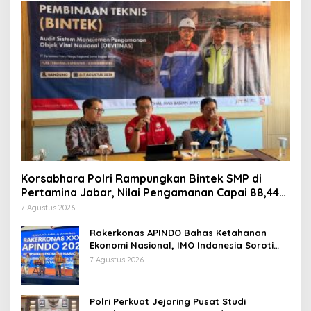
Korsabhara Polri Rampungkan Bintek SMP di
Pertamina Jabar, Nilai Pengamanan Capai 88,44
Persen
7 Agustus 2026
Rakerkonas APINDO Bahas Ketahanan
Ekonomi Nasional, IMO Indonesia Soroti
Pentingnya Kolaborasi Lintas Sektor
7 Agustus 2026
Polri Perkuat Jejaring Pusat Studi