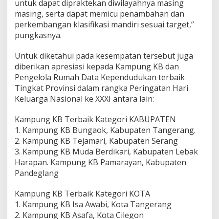
untuk dapat dipraktekan diwilayahnya masing
B
N
masing, serta dapat memicu penambahan dan
B
perkembangan klasifikasi mandiri sesuai target,”
a
pungkasnya.
n
t
Untuk diketahui pada kesempatan tersebut juga
e
n
diberikan apresiasi kepada Kampung KB dan
Pengelola Rumah Data Kependudukan terbaik
Tingkat Provinsi dalam rangka Peringatan Hari
Keluarga Nasional ke XXXI antara lain:
Kampung KB Terbaik Kategori KABUPATEN
1. Kampung KB Bungaok, Kabupaten Tangerang.
2. Kampung KB Tejamari, Kabupaten Serang
3. Kampung KB Muda Berdikari, Kabupaten Lebak
Harapan. Kampung KB Pamarayan, Kabupaten
Pandeglang
Kampung KB Terbaik Kategori KOTA
1. Kampung KB Isa Awabi, Kota Tangerang
2. Kampung KB Asafa, Kota Cilegon