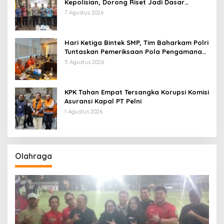
Kepolisian, Dorong Riset Jadi Dasar
Kebijakan dan Inovasi
7 Agustus 2026
Hari Ketiga Bintek SMP, Tim Baharkam Polri
Tuntaskan Pemeriksaan Pola Pengamanan
Pertamina Patra Niaga Jabar
5 Agustus 2026
KPK Tahan Empat Tersangka Korupsi Komisi
Asuransi Kapal PT Pelni
1 Agustus 2026
Olahraga