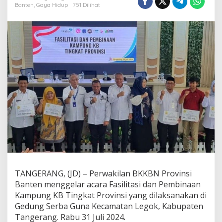
r
Banten
,
Gaya Hidup
751 Dilihat
a
1
T
i
n
g
k
a
t
N
a
s
i
o
n
a
l
,
K
TANGERANG, (JD) – Perwakilan BKKBN Provinsi
a
Banten menggelar acara Fasilitasi dan Pembinaan
m
Kampung KB Tingkat Provinsi yang dilaksanakan di
p
Gedung Serba Guna Kecamatan Legok, Kabupaten
u
n
Tangerang. Rabu 31 Juli 2024.