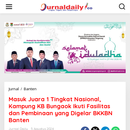
L
e
w
a
t
i
k
e
k
o
n
t
e
n
Jurnal
/
Banten
M
a
Masuk Juara 1 Tingkat Nasional,
s
u
Kampung KB Bungaok Ikuti Fasilitas
k
dan Pembinaan yang Digelar BKKBN
J
Banten
u
a
Jurnal Daily
5 Agustus 2024