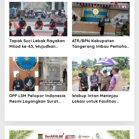
Konferensi Organisasi
DAN KEBERSAMAAN
Tapak Suci Lebak Rayakan
ATR/BPN Kabupaten
Milad ke-63, Wujudkan
Tangerang Imbau Pemohon
Pendekar Berkarakter
Aktif Pantau dan Laporkan
Menuju Kancah Dunia
Berkas Mandek
DPP LSM Pelopor Indonesia
Wabup Intan Meninjau
Resmi Layangkan Surat
Lokasi untuk Fasilitas
Klarifikasi untuk
Pengelolaan Sampah di
Management Ecohome dan
Tigaraksa
BNK