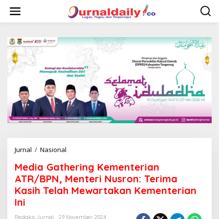
L
e
w
a
t
i
k
e
k
o
n
t
e
n
Jurnal
/
Nasional
M
e
Media Gathering Kementerian
d
i
ATR/BPN, Menteri Nusron: Terima
a
Kasih Telah Mewartakan Kementerian
G
Ini
a
t
Redaksi Jurnal
29 November 2024