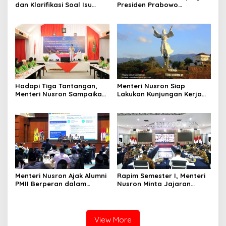
dan Klarifikasi Soal Isu
Presiden Prabowo
Kepemilikan Tanah oleh
Resmikan 80.000 Koperasi
Negara
Desa Merah Putih
Hadapi Tiga Tantangan,
Menteri Nusron Siap
Menteri Nusron Sampaikan
Lakukan Kunjungan Kerja
Soal Penguatan Sistem dan
ke Sulawesi Utara untuk
SDM di Hadapan Jajaran
Perkuat Kolaborasi Lintas
Kanwil BPN Provinsi Sulut
Sektor
Menteri Nusron Ajak Alumni
Rapim Semester I, Menteri
PMII Berperan dalam
Nusron Minta Jajaran
Mewujudkan Keadilan,
Evaluasi Tunggakan dan
Pemerataan, dan
Layanan Elektronik
Kesinambungan Ekonomi
View More