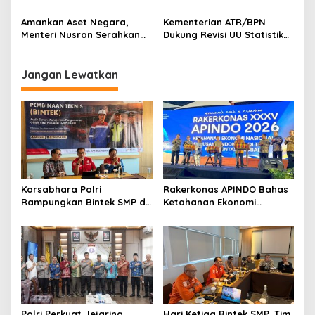
Mewujudkan Keadilan,
Evaluasi Tunggakan dan
Pemerataan, dan
Layanan Elektronik
Amankan Aset Negara,
Kementerian ATR/BPN
Kesinambungan Ekonomi
Menteri Nusron Serahkan
Dukung Revisi UU Statistik
Ratusan Sertipikat Tanah
demi Peningkatan Data
Aset Pemda Se-Jawa
untuk Perencanaan Agraria
Tengah
dan Tata Ruang
Jangan Lewatkan
Korsabhara Polri
Rakerkonas APINDO Bahas
Rampungkan Bintek SMP di
Ketahanan Ekonomi
Pertamina Jabar, Nilai
Nasional, IMO Indonesia
Pengamanan Capai 88,44
Soroti Pentingnya
Persen
Kolaborasi Lintas Sektor
Polri Perkuat Jejaring
Hari Ketiga Bintek SMP, Tim