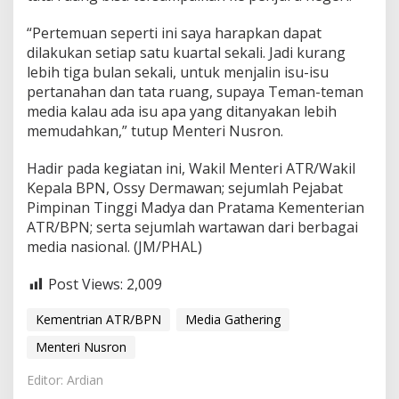
n
I
“Pertemuan seperti ini saya harapkan dapat
n
dilakukan setiap satu kuartal sekali. Jadi kurang
i
lebih tiga bulan sekali, untuk menjalin isu-isu
pertanahan dan tata ruang, supaya Teman-teman
media kalau ada isu apa yang ditanyakan lebih
memudahkan,” tutup Menteri Nusron.
Hadir pada kegiatan ini, Wakil Menteri ATR/Wakil
Kepala BPN, Ossy Dermawan; sejumlah Pejabat
Pimpinan Tinggi Madya dan Pratama Kementerian
ATR/BPN; serta sejumlah wartawan dari berbagai
media nasional. (JM/PHAL)
Post Views:
2,009
Kementrian ATR/BPN
Media Gathering
Menteri Nusron
Editor: Ardian