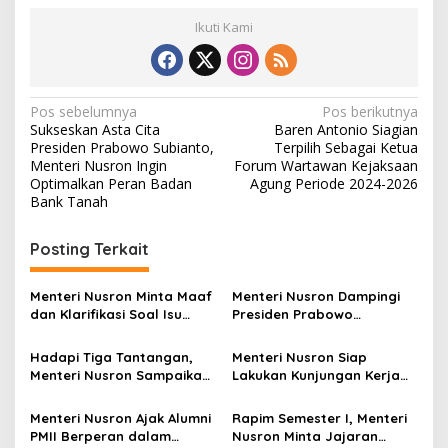
Ikuti Kami
N
Pos sebelumnya
Pos berikutnya
Sukseskan Asta Cita
Baren Antonio Siagian
a
Presiden Prabowo Subianto,
Terpilih Sebagai Ketua
v
Menteri Nusron Ingin
Forum Wartawan Kejaksaan
Optimalkan Peran Badan
Agung Periode 2024-2026
i
Bank Tanah
g
Posting Terkait
a
s
Menteri Nusron Minta Maaf
Menteri Nusron Dampingi
i
dan Klarifikasi Soal Isu
Presiden Prabowo
p
Kepemilikan Tanah oleh
Resmikan 80.000 Koperasi
Negara
Desa Merah Putih
Hadapi Tiga Tantangan,
Menteri Nusron Siap
o
Menteri Nusron Sampaikan
Lakukan Kunjungan Kerja
s
Soal Penguatan Sistem dan
ke Sulawesi Utara untuk
SDM di Hadapan Jajaran
Perkuat Kolaborasi Lintas
Menteri Nusron Ajak Alumni
Rapim Semester I, Menteri
Kanwil BPN Provinsi Sulut
Sektor
PMII Berperan dalam
Nusron Minta Jajaran