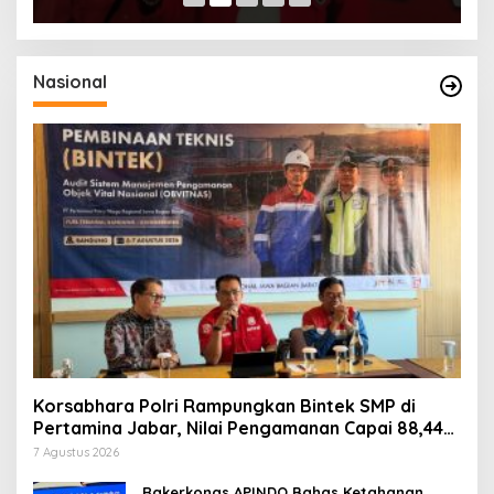
Nasional
Korsabhara Polri Rampungkan Bintek SMP di
Pertamina Jabar, Nilai Pengamanan Capai 88,44
Persen
7 Agustus 2026
Rakerkonas APINDO Bahas Ketahanan