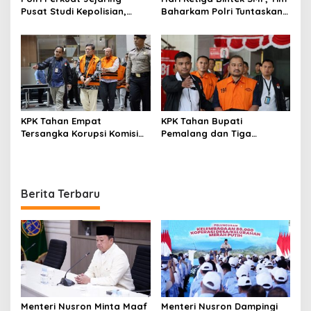
Pusat Studi Kepolisian,
Baharkam Polri Tuntaskan
Dorong Riset Jadi Dasar
Pemeriksaan Pola
Kebijakan dan Inovasi
Pengamanan Pertamina
Patra Niaga Jabar
KPK Tahan Empat
KPK Tahan Bupati
Tersangka Korupsi Komisi
Pemalang dan Tiga
Asuransi Kapal PT Pelni
Tersangka dalam Kasus
Dugaan Pemerasan
Berita Terbaru
Menteri Nusron Minta Maaf
Menteri Nusron Dampingi