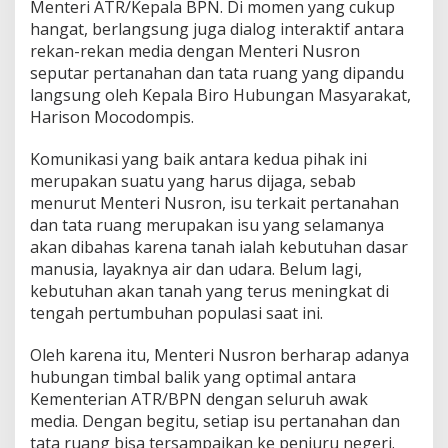
Menteri ATR/Kepala BPN. Di momen yang cukup
T
e
hangat, berlangsung juga dialog interaktif antara
l
rekan-rekan media dengan Menteri Nusron
a
seputar pertanahan dan tata ruang yang dipandu
h
langsung oleh Kepala Biro Hubungan Masyarakat,
M
e
Harison Mocodompis.
w
a
Komunikasi yang baik antara kedua pihak ini
r
merupakan suatu yang harus dijaga, sebab
t
menurut Menteri Nusron, isu terkait pertanahan
a
k
dan tata ruang merupakan isu yang selamanya
a
akan dibahas karena tanah ialah kebutuhan dasar
n
manusia, layaknya air dan udara. Belum lagi,
K
kebutuhan akan tanah yang terus meningkat di
e
tengah pertumbuhan populasi saat ini.
m
e
n
Oleh karena itu, Menteri Nusron berharap adanya
t
hubungan timbal balik yang optimal antara
e
Kementerian ATR/BPN dengan seluruh awak
r
media. Dengan begitu, setiap isu pertanahan dan
i
a
tata ruang bisa tersampaikan ke penjuru negeri.