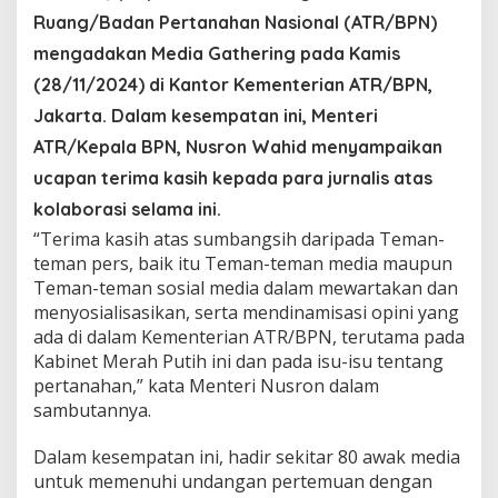
M
Ruang/Badan Pertanahan Nasional (ATR/BPN)
e
n
mengadakan Media Gathering pada Kamis
t
(28/11/2024) di Kantor Kementerian ATR/BPN,
e
r
Jakarta. Dalam kesempatan ini, Menteri
i
N
ATR/Kepala BPN, Nusron Wahid menyampaikan
u
ucapan terima kasih kepada para jurnalis atas
s
r
kolaborasi selama ini.
o
“Terima kasih atas sumbangsih daripada Teman-
n
teman pers, baik itu Teman-teman media maupun
:
T
Teman-teman sosial media dalam mewartakan dan
e
menyosialisasikan, serta mendinamisasi opini yang
r
ada di dalam Kementerian ATR/BPN, terutama pada
i
Kabinet Merah Putih ini dan pada isu-isu tentang
m
pertanahan,” kata Menteri Nusron dalam
a
K
sambutannya.
a
s
Dalam kesempatan ini, hadir sekitar 80 awak media
i
untuk memenuhi undangan pertemuan dengan
h