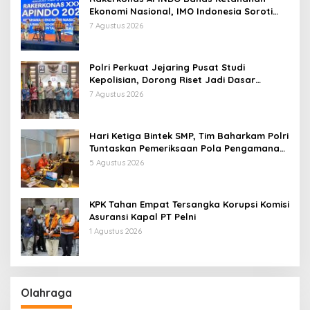
Ekonomi Nasional, IMO Indonesia Soroti
Pentingnya Kolaborasi Lintas Sektor
7 Agustus 2026
Polri Perkuat Jejaring Pusat Studi
Kepolisian, Dorong Riset Jadi Dasar
Kebijakan dan Inovasi
7 Agustus 2026
Hari Ketiga Bintek SMP, Tim Baharkam Polri
Tuntaskan Pemeriksaan Pola Pengamanan
Pertamina Patra Niaga Jabar
5 Agustus 2026
KPK Tahan Empat Tersangka Korupsi Komisi
Asuransi Kapal PT Pelni
1 Agustus 2026
Olahraga