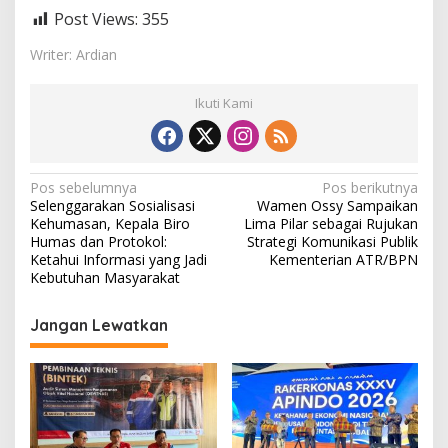
Post Views:
355
Writer: Ardian
Ikuti Kami
N
Pos sebelumnya
Pos berikutnya
Selenggarakan Sosialisasi
Wamen Ossy Sampaikan
a
Kehumasan, Kepala Biro
Lima Pilar sebagai Rujukan
v
Humas dan Protokol:
Strategi Komunikasi Publik
Ketahui Informasi yang Jadi
Kementerian ATR/BPN
i
Kebutuhan Masyarakat
g
Jangan Lewatkan
a
s
i
p
o