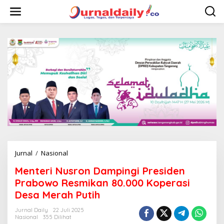
L
e
w
a
t
i
k
e
k
o
n
t
e
n
Jurnal
/
Nasional
M
e
Menteri Nusron Dampingi Presiden
n
t
Prabowo Resmikan 80.000 Koperasi
e
Desa Merah Putih
r
i
Jurnal Daily
22 Juli 2025
N
Nasional
355 Dilihat